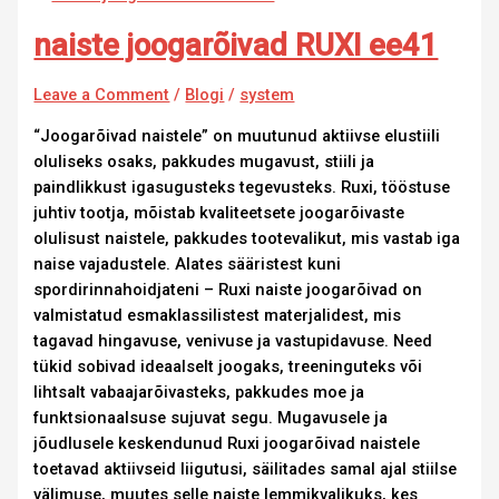
naiste joogarõivad RUXI ee41
Leave a Comment
/
Blogi
/
system
“Joogarõivad naistele” on muutunud aktiivse elustiili
oluliseks osaks, pakkudes mugavust, stiili ja
paindlikkust igasugusteks tegevusteks. Ruxi, tööstuse
juhtiv tootja, mõistab kvaliteetsete joogarõivaste
olulisust naistele, pakkudes tootevalikut, mis vastab iga
naise vajadustele. Alates sääristest kuni
spordirinnahoidjateni – Ruxi naiste joogarõivad on
valmistatud esmaklassilistest materjalidest, mis
tagavad hingavuse, venivuse ja vastupidavuse. Need
tükid sobivad ideaalselt joogaks, treeninguteks või
lihtsalt vabaajarõivasteks, pakkudes moe ja
funktsionaalsuse sujuvat segu. Mugavusele ja
jõudlusele keskendunud Ruxi joogarõivad naistele
toetavad aktiivseid liigutusi, säilitades samal ajal stiilse
välimuse, muutes selle naiste lemmikvalikuks, kes