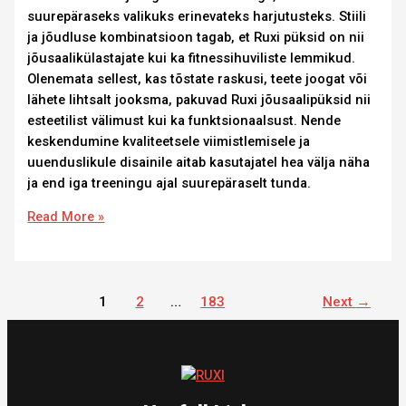
suurepäraseks valikuks erinevateks harjutusteks. Stiili
ja jõudluse kombinatsioon tagab, et Ruxi püksid on nii
jõusaalikülastajate kui ka fitnessihuviliste lemmikud.
Olenemata sellest, kas tõstate raskusi, teete joogat või
lähete lihtsalt jooksma, pakuvad Ruxi jõusaalipüksid nii
esteetilist välimust kui ka funktsionaalsust. Nende
keskendumine kvaliteetsele viimistlemisele ja
uuenduslikule disainile aitab kasutajatel hea välja näha
ja end iga treeningu ajal suurepäraselt tunda.
Read More »
1
2
…
183
Next
→