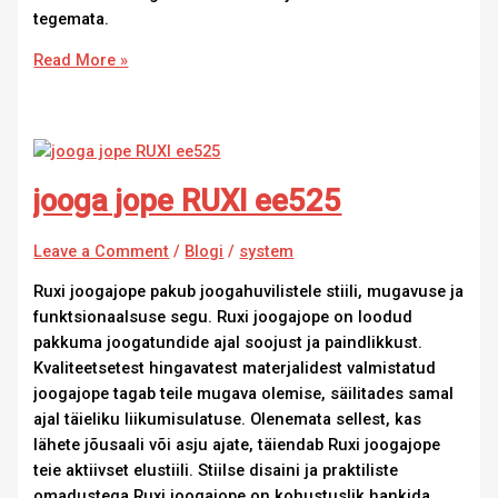
tegemata.
Read More »
jooga jope RUXI ee525
Leave a Comment
/
Blogi
/
system
Ruxi joogajope pakub joogahuvilistele stiili, mugavuse ja
funktsionaalsuse segu. Ruxi joogajope on loodud
pakkuma joogatundide ajal soojust ja paindlikkust.
Kvaliteetsetest hingavatest materjalidest valmistatud
joogajope tagab teile mugava olemise, säilitades samal
ajal täieliku liikumisulatuse. Olenemata sellest, kas
lähete jõusaali või asju ajate, täiendab Ruxi joogajope
teie aktiivset elustiili. Stiilse disaini ja praktiliste
omadustega Ruxi joogajope on kohustuslik hankida