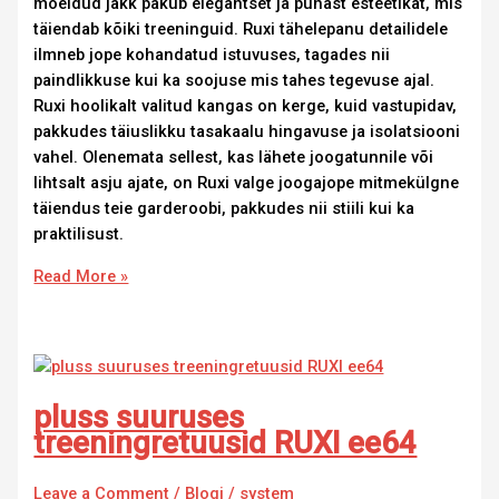
mõeldud jakk pakub elegantset ja puhast esteetikat, mis
täiendab kõiki treeninguid. Ruxi tähelepanu detailidele
ilmneb jope kohandatud istuvuses, tagades nii
paindlikkuse kui ka soojuse mis tahes tegevuse ajal.
Ruxi hoolikalt valitud kangas on kerge, kuid vastupidav,
pakkudes täiuslikku tasakaalu hingavuse ja isolatsiooni
vahel. Olenemata sellest, kas lähete joogatunnile või
lihtsalt asju ajate, on Ruxi valge joogajope mitmekülgne
täiendus teie garderoobi, pakkudes nii stiili kui ka
praktilisust.
Read More »
pluss suuruses
treeningretuusid RUXI ee64
Leave a Comment
/
Blogi
/
system