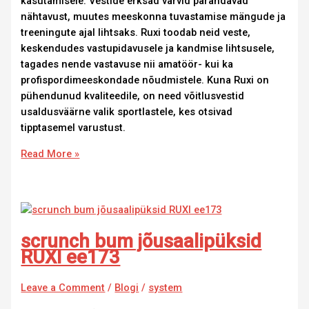
kasutamisele. Vestide erksad värvid parandavad
nähtavust, muutes meeskonna tuvastamise mängude ja
treeningute ajal lihtsaks. Ruxi toodab neid veste,
keskendudes vastupidavusele ja kandmise lihtsusele,
tagades nende vastavuse nii amatöör- kui ka
profispordimeeskondade nõudmistele. Kuna Ruxi on
pühendunud kvaliteedile, on need võitlusvestid
usaldusväärne valik sportlastele, kes otsivad
tipptasemel varustust.
Read More »
scrunch bum jõusaalipüksid
RUXI ee173
Leave a Comment
/
Blogi
/
system