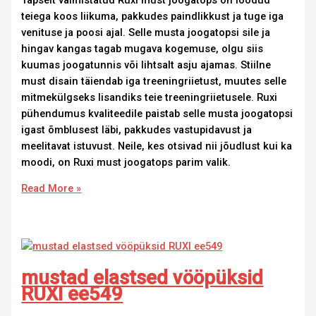
teiega koos liikuma, pakkudes paindlikkust ja tuge iga
venituse ja poosi ajal. Selle musta joogatopsi sile ja
hingav kangas tagab mugava kogemuse, olgu siis
kuumas joogatunnis või lihtsalt asju ajamas. Stiilne
must disain täiendab iga treeningriietust, muutes selle
mitmekülgseks lisandiks teie treeningriietusele. Ruxi
pühendumus kvaliteedile paistab selle musta joogatopsi
igast õmblusest läbi, pakkudes vastupidavust ja
meelitavat istuvust. Neile, kes otsivad nii jõudlust kui ka
moodi, on Ruxi must joogatops parim valik.
Read More »
mustad elastsed vööpüksid
RUXI ee549