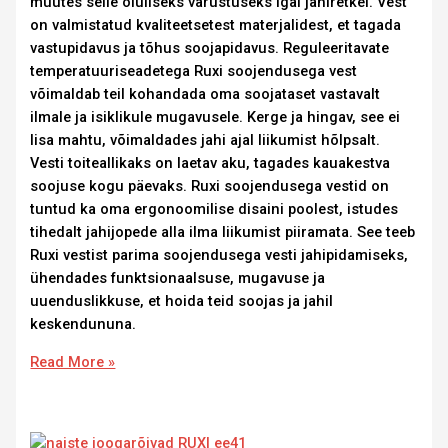
muutes selle oluliseks varustuseks igal jahiretkel. Vest
on valmistatud kvaliteetsetest materjalidest, et tagada
vastupidavus ja tõhus soojapidavus. Reguleeritavate
temperatuuriseadetega Ruxi soojendusega vest
võimaldab teil kohandada oma soojataset vastavalt
ilmale ja isiklikule mugavusele. Kerge ja hingav, see ei
lisa mahtu, võimaldades jahi ajal liikumist hõlpsalt.
Vesti toiteallikaks on laetav aku, tagades kauakestva
soojuse kogu päevaks. Ruxi soojendusega vestid on
tuntud ka oma ergonoomilise disaini poolest, istudes
tihedalt jahijopede alla ilma liikumist piiramata. See teeb
Ruxi vestist parima soojendusega vesti jahipidamiseks,
ühendades funktsionaalsuse, mugavuse ja
uuenduslikkuse, et hoida teid soojas ja jahil
keskendununa.
Read More »