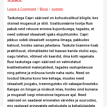
Leave a Comment
/
Blogi
/
system
Taskutega Capri säärised on kohustuslikud kõigile, kes
otsivad mugavust ja stiili. Usaldusväärne tootja Ruxi
pakub neid retuuse erineva kujundusega, tagades, et
need sobivad ideaalselt igaks elujuhtumiks. Capri
pikkus sobib ideaalselt soojema ilmaga, pakkudes
katvust, hoides samas jahedana. Taskute lisamine lisab
praktilisust, võimaldades teil kaasas kanda olulisi asju,
nagu telefon, võtmed või kaardid, ilma kotti vajamata.
Ruxi taskutega capri säärised on valmistatud
kvaliteetsetest materjalidest, tagades vastupidavuse
ning pehme ja mõnusa tunde naha vastu. Need on
loodud liikuma koos teie kehaga, muutes need
ideaalselt joogaks, treeninguteks või vabaajarõivasteks.
Kangas on hingav ja niiskust imav, hoides sind kuivana
ja mugavalt isegi intensiivse tegevuse ajal. Need
säärised on saadaval erinevates värvides ja suurustes,
mis vastavad erinevatele eelistustele ja kehatüüpidele.