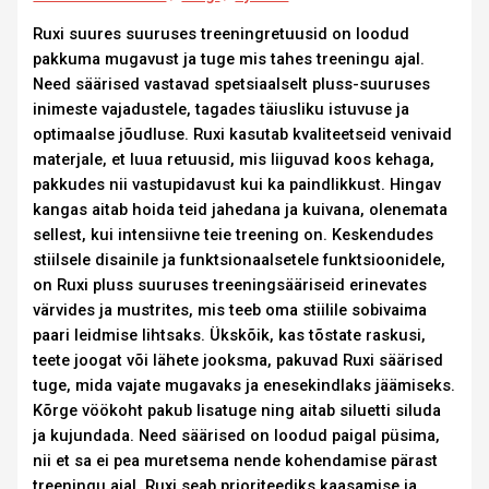
Ruxi suures suuruses treeningretuusid on loodud
pakkuma mugavust ja tuge mis tahes treeningu ajal.
Need säärised vastavad spetsiaalselt pluss-suuruses
inimeste vajadustele, tagades täiusliku istuvuse ja
optimaalse jõudluse. Ruxi kasutab kvaliteetseid venivaid
materjale, et luua retuusid, mis liiguvad koos kehaga,
pakkudes nii vastupidavust kui ka paindlikkust. Hingav
kangas aitab hoida teid jahedana ja kuivana, olenemata
sellest, kui intensiivne teie treening on. Keskendudes
stiilsele disainile ja funktsionaalsetele funktsioonidele,
on Ruxi pluss suuruses treeningsääriseid erinevates
värvides ja mustrites, mis teeb oma stiilile sobivaima
paari leidmise lihtsaks. Ükskõik, kas tõstate raskusi,
teete joogat või lähete jooksma, pakuvad Ruxi säärised
tuge, mida vajate mugavaks ja enesekindlaks jäämiseks.
Kõrge vöökoht pakub lisatuge ning aitab siluetti siluda
ja kujundada. Need säärised on loodud paigal püsima,
nii et sa ei pea muretsema nende kohendamise pärast
treeningu ajal. Ruxi seab prioriteediks kaasamise ja