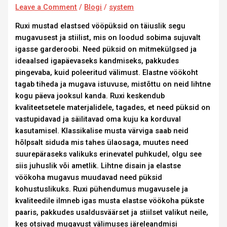
Leave a Comment
/
Blogi
/
system
Ruxi mustad elastsed vööpüksid on täiuslik segu
mugavusest ja stiilist, mis on loodud sobima sujuvalt
igasse garderoobi. Need püksid on mitmekülgsed ja
ideaalsed igapäevaseks kandmiseks, pakkudes
pingevaba, kuid poleeritud välimust. Elastne vöökoht
tagab tiheda ja mugava istuvuse, mistõttu on neid lihtne
kogu päeva jooksul kanda. Ruxi keskendub
kvaliteetsetele materjalidele, tagades, et need püksid on
vastupidavad ja säilitavad oma kuju ka korduval
kasutamisel. Klassikalise musta värviga saab neid
hõlpsalt siduda mis tahes ülaosaga, muutes need
suurepäraseks valikuks erinevatel puhkudel, olgu see
siis juhuslik või ametlik. Lihtne disain ja elastse
vöökoha mugavus muudavad need püksid
kohustuslikuks. Ruxi pühendumus mugavusele ja
kvaliteedile ilmneb igas musta elastse vöökoha pükste
paaris, pakkudes usaldusväärset ja stiilset valikut neile,
kes otsivad mugavust välimuses järeleandmisi