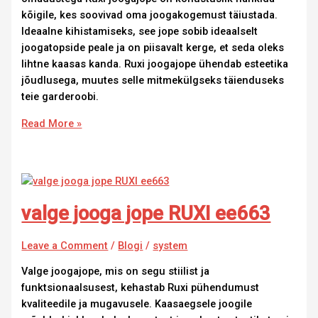
kõigile, kes soovivad oma joogakogemust täiustada.
Ideaalne kihistamiseks, see jope sobib ideaalselt
joogatopside peale ja on piisavalt kerge, et seda oleks
lihtne kaasas kanda. Ruxi joogajope ühendab esteetika
jõudlusega, muutes selle mitmekülgseks täienduseks
teie garderoobi.
Read More »
valge jooga jope RUXI ee663
Leave a Comment
/
Blogi
/
system
Valge joogajope, mis on segu stiilist ja
funktsionaalsusest, kehastab Ruxi pühendumust
kvaliteedile ja mugavusele. Kaasaegsele joogile