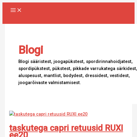
Skip
taskutega
must
mustad
jooga
valge
pluss
parim
naiste
rüselusvestid
scrunch
to
capri
jooga
elastsed
jope
jooga
suuruses
soojendusega
joogarõivad
RUXI
bum
content
retuusid
topp
vööpüksid
RUXI
jope
treeningretuusid
vest
RUXI
ee2404
jõusaalipüksid
RUXI
RUXI
RUXI
ee525
RUXI
RUXI
jahipidamiseks
ee41
RUXI
ee20
ee660
ee549
ee663
ee64
RUXI
ee173
ee2320
Blogi
Blogi sääristest, joogapükstest, spordirinnahoidjatest,
spordipükstest, pükstest, pikkade varrukatega särkidest
aluspesust, mantlist, bodydest, dressidest, vestidest,
joogarõivaste valmistamisest.
taskutega capri retuusid RUXI
ee20