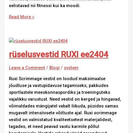
eelistavad nii fitnessi kui ka moodi.
Read More »
rüselusvestid RUXI ee2404
Leave a Comment
/
Blogi
/
system
Ruxi Scrimmage vestid on loodud maksimaalse
jõudluse ja vastupidavuse tagamiseks, pakkudes
sportlastele meeskonnaspordiks ja treeninguteks
vajalikku varustust. Need vestid on kerged ja hingavad,
võimaldades mängijatel vabalt liikuda, püsides samas
mugavalt intensiivsete võitluste ajal. Ruxi scrimmage
vestid on valmistatud kvaliteetsetest materjalidest,
tagades, et need peavad vastu karmile põllul