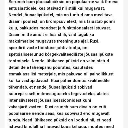
Scrunch bum jõusaalipüksid on populaarne valik fitness
entusiastidele, kes otsivad nii stiili kui mugavust.
Nendel jõusaalipükstel, mis on tuntud oma meelitava
disaini poolest, on krõmpsuv efekt, mis täiustab põnni
kuju, pakkudes moodsat ja funktsionaalset istuvust.
Disain mitte ainult ei lisa stiili, vaid tagab ka
maksimaalse mugavuse treeningute ajal. Ruxi,
spordirõivaste tööstuse juhtiv tootja, on
spetsialiseerunud kõrgekvaliteediliste jõusaalipükste
tootmisele. Nende lühikesed püksid on valmistatud
detailidele tähelepanu pöörates, kasutades
esmaklassilisi materjale, mis pakuvad nii paindlikkust
kui ka vastupidavust. Ruxi pühendumus kvaliteedile
tähendab, et nende jõusaalipüksid sobivad
suurepäraselt mitmesugusteks tegevusteks, alates
intensiivsetest jõusaalisessioonidest kuni
vabaajarõivasteni. Ruxi crunch bum disain on eriti
populaarne nende seas, kes soovivad end mugavalt
tunda. Need lühikesed püksid on loodud nii, et need
istuvad kindlalt ja liiguvad koos kehaga, muutes need