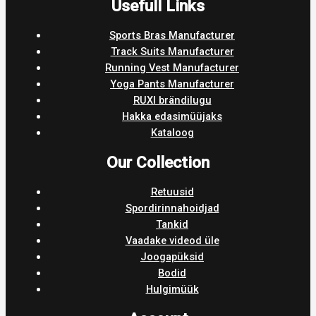
Usefull Links
Sports Bras Manufacturer
Track Suits Manufacturer
Running Vest Manufacturer
Yoga Pants Manufacturer
RUXI brändilugu
Hakka edasimüüjaks
Kataloog
Our Collection
Retuusid
Spordirinnahoidjad
Tankid
Vaadake videod üle
Joogapüksid
Bodid
Hulgimüük