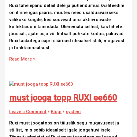
Ruxi tähelepanu detailidele ja pühendumus kvaliteedile
on ilmne igas paaris, muutes need usaldusväärseks
valikuks kõigile, kes soovivad oma aktiivrõivaste
kollektsiooni täiendada. Olenemata sellest, kas lähete
jõusaali, ajate asju või lihtsalt puhkate kodus, pakuvad
Ruxi taskutega capri säärised ideaalset stiili, mugavust
ja funktsionaalsust.
Read More »
must jooga topp RUXI ee660
Leave a Comment
/
Blogi
/
system
Ruxi must joogatops on täiuslik segu mugavusest ja
stiilist, mis sobib ideaalselt igale joogahuvilisele.
Täpselt valmistatud Ruxi must joogatops on loodud