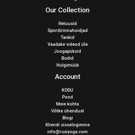
Our Collection
Retuusid
Spordirinnahoidjad
Tankid
Vaadake videod üle
Joogapüksid
Bodid
Hulgimüük
Account
KODU
Pood
Meie kohta
Võtke ühendust
Blogi
Kliendi sisselogimine
info@ruxiyoga.com