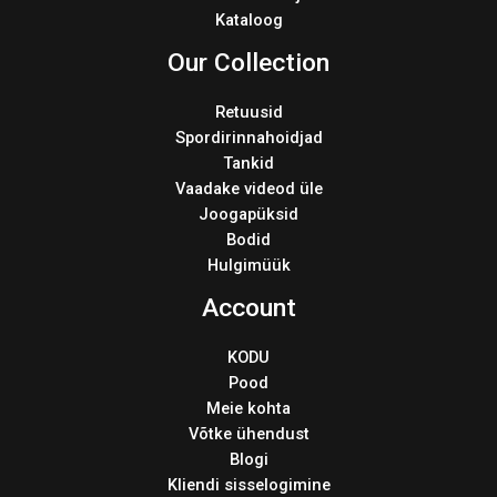
Kataloog
Our Collection
Retuusid
Spordirinnahoidjad
Tankid
Vaadake videod üle
Joogapüksid
Bodid
Hulgimüük
Account
KODU
Pood
Meie kohta
Võtke ühendust
Blogi
Kliendi sisselogimine