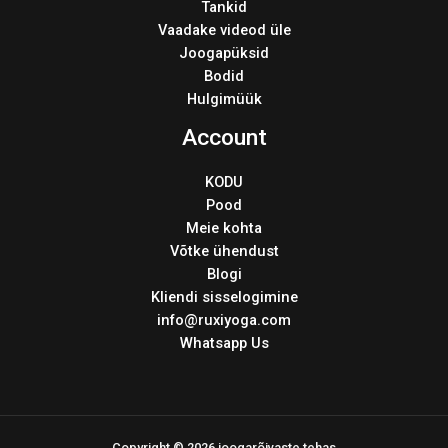
Tankid
Vaadake videod üle
Joogapüksid
Bodid
Hulgimüük
Account
KODU
Pood
Meie kohta
Võtke ühendust
Blogi
Kliendi sisselogimine
info@ruxiyoga.com
Whatsapp Us
Copyright © 2026 joogarõivaste tehas