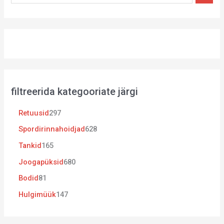
filtreerida kategooriate järgi
Retuusid
297
Spordirinnahoidjad
628
Tankid
165
Joogapüksid
680
Bodid
81
Hulgimüük
147