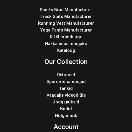
Sports Bras Manufacturer
Track Suits Manufacturer
Running Vest Manufacturer
Yoga Pants Manufacturer
RUXI brändilugu
Hakka edasimüüjaks
Kataloog
Our Collection
Retuusid
Spordirinnahoidjad
Tankid
Vaadake videod üle
Joogapüksid
Bodid
Hulgimüük
Account