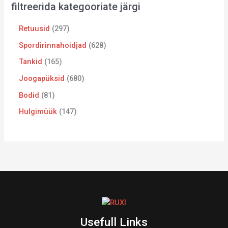
filtreerida kategooriate järgi
Retuusid
297
Spordirinnahoidjad
628
Tankid
165
Joogapüksid
680
Bodid
81
Hulgimüük
147
Usefull Links