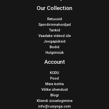
Our Collection
Retuusid
Spordirinnahoidjad
Tankid
Vaadake videod üle
Joogapüksid
Bodid
Hulgimüük
Account
KODU
Pood
Meie kohta
Võtke ühendust
Blogi
Kliendi sisselogimine
info@ruxiyoga.com