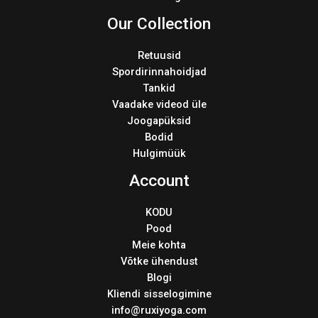
Our Collection
Retuusid
Spordirinnahoidjad
Tankid
Vaadake videod üle
Joogapüksid
Bodid
Hulgimüük
Account
KODU
Pood
Meie kohta
Võtke ühendust
Blogi
Kliendi sisselogimine
info@ruxiyoga.com