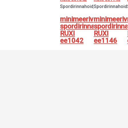
Spordirinnahoidjad
Spordirinnahoid
minimeeriv
minimeeriv
spordirinnahoidja
spordirinn
RUXI
RUXI
ee1042
ee1146