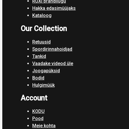
RUXI brändilugu
Hakka edasimüüjaks
Kataloog
Our Collection
Retuusid
Spordirinnahoidjad
Tankid
Vaadake videod üle
Joogapüksid
Bodid
Hulgimüük
Account
KODU
Pood
Meie kohta