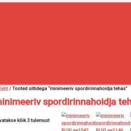
ileht
/ Tooted siltidega “minimeeriv spordirinnahoidja tehas”
inimeeriv spordirinnahoidja te
vatakse kõik 3 tulemust