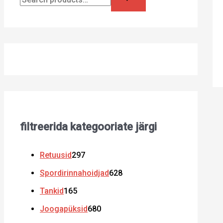
filtreerida kategooriate järgi
Retuusid
297
Spordirinnahoidjad
628
Tankid
165
Joogapüksid
680