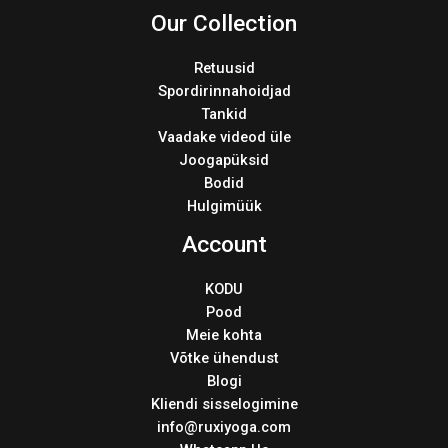
Our Collection
Retuusid
Spordirinnahoidjad
Tankid
Vaadake videod üle
Joogapüksid
Bodid
Hulgimüük
Account
KODU
Pood
Meie kohta
Võtke ühendust
Blogi
Kliendi sisselogimine
info@ruxiyoga.com