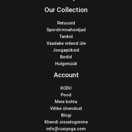
Our Collection
Retuusid
Spordirinnahoidjad
Tankid
Vaadake videod üle
Joogapüksid
Bodid
Hulgimüük
Account
KODU
Pood
Meie kohta
Võtke ühendust
Blogi
Kliendi sisselogimine
info@ruxiyoga.com