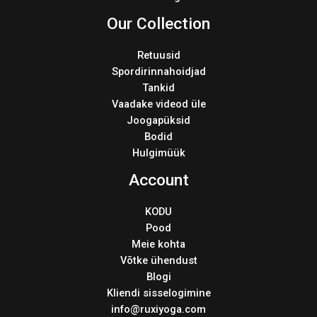
Our Collection
Retuusid
Spordirinnahoidjad
Tankid
Vaadake videod üle
Joogapüksid
Bodid
Hulgimüük
Account
KODU
Pood
Meie kohta
Võtke ühendust
Blogi
Kliendi sisselogimine
info@ruxiyoga.com