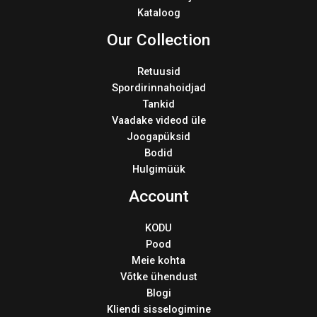
Kataloog
Our Collection
Retuusid
Spordirinnahoidjad
Tankid
Vaadake videod üle
Joogapüksid
Bodid
Hulgimüük
Account
KODU
Pood
Meie kohta
Võtke ühendust
Blogi
Kliendi sisselogimine