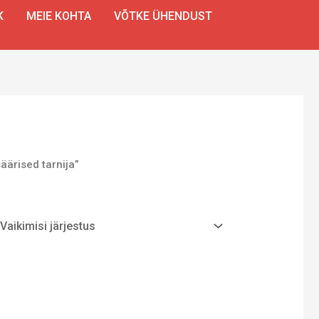
K
MEIE KOHTA
VÕTKE ÜHENDUST
äärised tarnija”