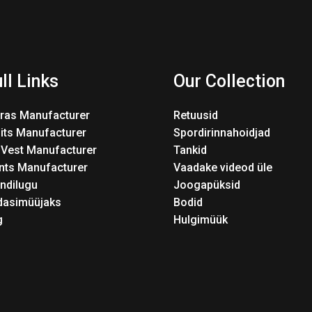
ll Links
Our Collection
Bras Manufacturer
Retuusid
its Manufacturer
Spordirinnahoidjad
 Vest Manufacturer
Tankid
nts Manufacturer
Vaadake videod üle
ndilugu
Joogapüksid
dasimüüjaks
Bodid
g
Hulgimüük