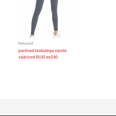
Retuusid
parimad taskutega naiste
säärised RUXI ee240