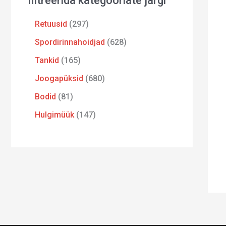
filtreerida kategooriate järgi
Retuusid
297
Spordirinnahoidjad
628
Tankid
165
Joogapüksid
680
Bodid
81
Hulgimüük
147