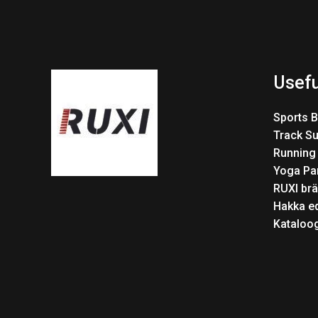
Usefu
Sports 
Track Su
Running
Yoga Pa
RUXI brä
Hakka e
Kataloo