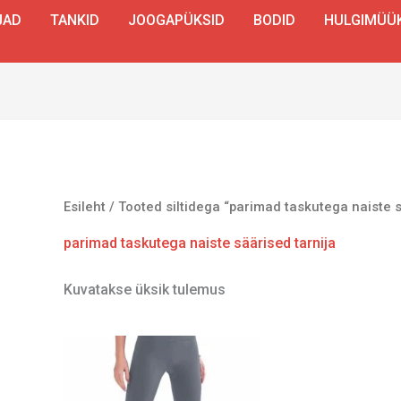
JAD
TANKID
JOOGAPÜKSID
BODID
HULGIMÜÜ
Esileht
/ Tooted siltidega “parimad taskutega naiste s
parimad taskutega naiste säärised tarnija
Kuvatakse üksik tulemus