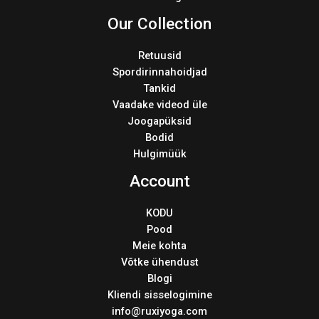
Our Collection
Retuusid
Spordirinnahoidjad
Tankid
Vaadake videod üle
Joogapüksid
Bodid
Hulgimüük
Account
KODU
Pood
Meie kohta
Võtke ühendust
Blogi
Kliendi sisselogimine
info@ruxiyoga.com