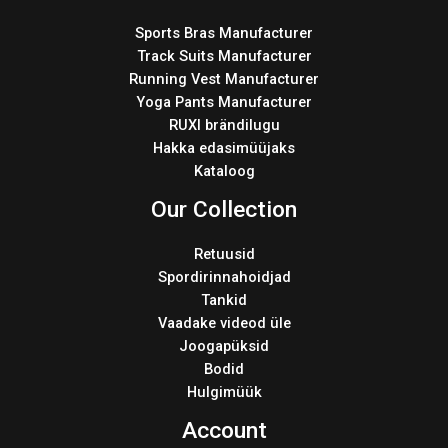
Sports Bras Manufacturer
Track Suits Manufacturer
Running Vest Manufacturer
Yoga Pants Manufacturer
RUXI brändilugu
Hakka edasimüüjaks
Kataloog
Our Collection
Retuusid
Spordirinnahoidjad
Tankid
Vaadake videod üle
Joogapüksid
Bodid
Hulgimüük
Account