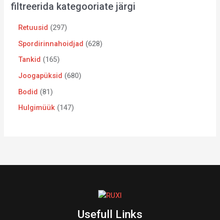
filtreerida kategooriate järgi
Retuusid
297
Spordirinnahoidjad
628
Tankid
165
Joogapüksid
680
Bodid
81
Hulgimüük
147
Usefull Links