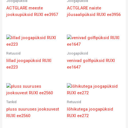
Joogapüksid
Joogapüksid
ACTGLARE meeste
ACTGLARE naiste
jooksupüksid RUXI ee3957
jõusaalipüksid RUXI ee3956
Retuusid
Joogapüksid
lillad joogapüksid RUXI
venivad golfipüksid RUXI
ee223
ee1647
Tankid
Retuusid
pluss suuruses jooksuvest
lõhikutega joogapüksid
RUXI ee2560
RUXI ee272