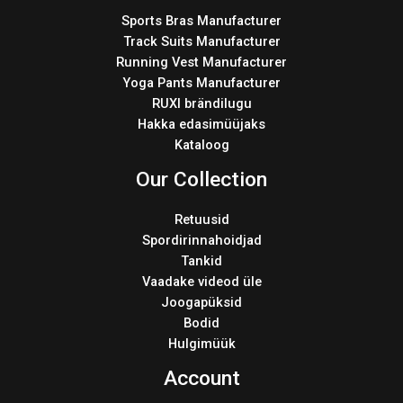
Sports Bras Manufacturer
Track Suits Manufacturer
Running Vest Manufacturer
Yoga Pants Manufacturer
RUXI brändilugu
Hakka edasimüüjaks
Kataloog
Our Collection
Retuusid
Spordirinnahoidjad
Tankid
Vaadake videod üle
Joogapüksid
Bodid
Hulgimüük
Account