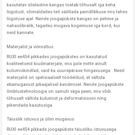
kasutatav ülielastne kangas toetab tõhusalt iga keha
liigutust, võimaldades teil säilitada paindlikkuse mis tahes
liigutuse ajal. Nende joogapükste kangas on pehme ja
nahasõbralik, tagades mugava kogemuse iga kord, kui
neid kannate.
Materjalid ja viimistlus
RUXI ee454 pikkades joogapükstes on kasutatud
kvaliteetseid kiudmaterjale, mis pole mitte ainult
kulumiskindlad, vaid ka suurepärase hingavusega . Need
materjalid on spetsiaalselt töödeldud, et vältida
ebamugavust pikaajalisel kandmisel. Nende joogapükste
õmblustehnoloogia on samuti väga peen, mis võib
tõhusalt vältida kulumist ja deformatsiooni ning
pikendada kasutusiga.
Täiuslik istuvus ja ülim mugavus
RUXI ee454 pikkade joogapükste täiusliku istuvusega