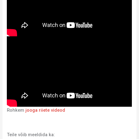
Rohkem
jooga riiete videod
Teile võib meeldida ka: