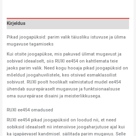
Kirjeldus
Pikad joogapüksid: parim valik täiusliku istuvuse ja ülima
mugavuse tagamiseks
Kui otsite joogapükse, mis pakuvad ülimat mugavust ja
sobivad ideaalselt, siis RUXI ee454 on kahtlemata teie
jaoks parim valik. Need kogu hooaja pikad joogapüksid on
mõeldud joogahuvilistele, kes otsivad esmaklassilist
sobivust. RUXI poolt hoolikalt valmistatud mudel ee454
ühendab suurepäraselt mugavuse ja funktsionaalsuse
oma suurepärase disaini ja meisterlikkusega.
RUXI ee454 omadused
RUXI ee454 pikad joogapüksid on loodud nii, et need
sobiksid ideaalselt nii intensiivse joogaharjutuse ajal kui
ka igapäevasel kandmisel. säilitada parim mugavus. Selle