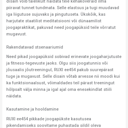
disain võib täielikult näidata teie kehakõveraid ilma
piiravat tunnet tundmata. Selle elastsus ja tugi muudavad
iga liigutuse sujuvaks ja pingutuseta. Ükskõik, kas
harjutate staatilist meditatsiooni või dünaamilist
joogapraktikat, pakuvad need joogapüksid teile võrratut
mugavust.
Rakendatavad stsenaariumid
Need pikad joogapüksid sobivad erinevate joogaharjutuste
ja fitness-tegevuste jaoks. Olgu siis joogatunnis või
jõusaalis jõutreeningul, RUXI ee454 pakub suurepärast
tuge ja mugavust. Selle disain võtab arvesse nii moodi kui
ka funktsionaalsust, võimaldades teil pärast treeningut
hõlpsalt välja minna ja igal ajal oma enesekindlat stiili
näidata.
Kasutamine ja hooldamine
RUXI ee454 pikkade joogapükste kasutusea
pikendamiseks soovitame puhastada sildil oleva