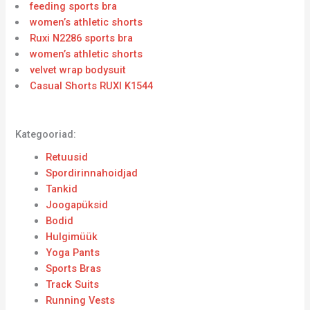
feeding sports bra
women’s athletic shorts
Ruxi N2286 sports bra
women’s athletic shorts
velvet wrap bodysuit
Casual Shorts RUXI K1544
Kategooriad:
Retuusid
Spordirinnahoidjad
Tankid
Joogapüksid
Bodid
Hulgimüük
Yoga Pants
Sports Bras
Track Suits
Running Vests