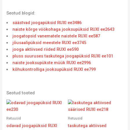
Seotud blogid:
säästvad joogapüksid RUXI ee3486
naiste kõrge vöökohaga jooksupüksid RUXI ee2643
joogatopsid vanematele naistele RUXI ee587
jõusaalipüksid meestele RUXI ee3745
jooga aktiivsed riided RUXI ee590
pluss suuruses taskutega joogapüksid RUXI ee101
naiste jooksupükste müük RUXI ee2996
kõhukontrolliga jooksupüksid RUXI ee799
Seotud tooted
Retuusid
Retuusid
odavad joogapüksid RUXI
taskutega aktiivsed