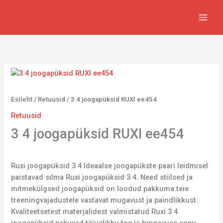
Skip
to
content
Esileht
/
Retuusid
/ 3 4 joogapüksid RUXI ee454
Retuusid
3 4 joogapüksid RUXI ee454
Ruxi joogapüksid 3 4 Ideaalse joogapükste paari leidmisel
paistavad silma Ruxi joogapüksid 3 4. Need stiilsed ja
mitmekülgsed joogapüksid on loodud pakkuma teie
treeningvajadustele vastavat mugavust ja paindlikkust.
Kvaliteetsetest materjalidest valmistatud Ruxi 3 4