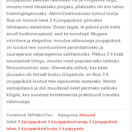
joogapüksid pakuvad täiuslikku toe ja hingavuse segu,
muutes need ideaalseks joogaks, pilateseks või mis tahes
treeningtegevuseks. Aktiivrõivatööstuses tuntud tootja
Ruxi on loonud need 3 4 joogapüksid, pöörates
tähelepanu detailidele. Disain tagab, et püksid pole mitte
ainult funktsionaalsed, vaid ka moodsad. Mugava
vöörihma ja elegantse, moodsa välimusega joogapüksid
on loodud teie sooritusvõime parandamiseks ja
suurepärase väljanägemise säilitamiseks. Pikkus 3 4 lisab
ainulaadset hõngu, muutes need populaarseks valikuks
fitnessihuviliste seas. Olenemata sellest, kas käite
jõusaalis või lihtsalt kodus lõõgastute, on Ruxi 3 4
joogapüksid loodud teie vajadustele vastavaks. Nende
vastupidavus ja stiil muudavad need parimaks valikuks
kõigile, kes soovivad kombineerida praktilisust trendika
välimusega.
Tootekood:
5bffd8c317ec
Kategooria:
Retuusid
Sildid:
3 4 joogapüksid
,
3 4 joogapüksid tarnija
,
3 4 joogapüksid
tehas
,
3 4 joogapüksid tootja
,
3 4 yoga pants