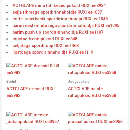
ACTGLARE mma lühikesed püksid RUXI ee3934
selja rihmaga spordirinnahoidja RUXI ee1037
mitte-racerbacki spordirinnahoidja RUXI ee1048
parim eestkinnitusega spordirinnahoidja RUXI ee1295
parim push up spordirinnahoidja RUXI ee1107
mustad trennipüksid RUXI ee348
seljataga sporditopp RUXI ee1468
lisatoega spordirinnahoidja RUXI ee1119
Bodid
Joogapüksid
ACTGLARE dressid RUXI
ACTGLARE naiste
ee3982
rattapüksid RUXI ee3958