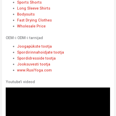
Sports Shorts
Long Sleeve Shirts
Bodysuits
Fast Drying Clothes
Wholesale Price
OEM-i ODM-i tarnijad
Joogapükste tootja
Spordirinnahoidjate tootja
Spordidresside tootja
Jooksuvesti tootja
www.RuxiYoga.com
Youtube’i videod