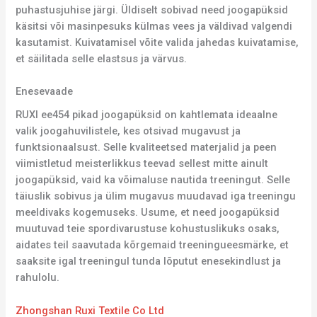
puhastusjuhise järgi. Üldiselt sobivad need joogapüksid
käsitsi või masinpesuks külmas vees ja väldivad valgendi
kasutamist. Kuivatamisel võite valida jahedas kuivatamise,
et säilitada selle elastsus ja värvus.
Enesevaade
RUXI ee454 pikad joogapüksid on kahtlemata ideaalne
valik joogahuvilistele, kes otsivad mugavust ja
funktsionaalsust. Selle kvaliteetsed materjalid ja peen
viimistletud meisterlikkus teevad sellest mitte ainult
joogapüksid, vaid ka võimaluse nautida treeningut. Selle
täiuslik sobivus ja ülim mugavus muudavad iga treeningu
meeldivaks kogemuseks. Usume, et need joogapüksid
muutuvad teie spordivarustuse kohustuslikuks osaks,
aidates teil saavutada kõrgemaid treeningueesmärke, et
saaksite igal treeningul tunda lõputut enesekindlust ja
rahulolu.
Zhongshan Ruxi Textile Co Ltd