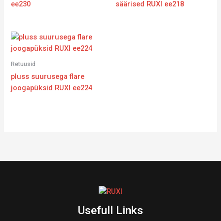
ee230
säärised RUXI ee218
Retuusid
pluss suurusega flare
joogapüksid RUXI ee224
Usefull Links