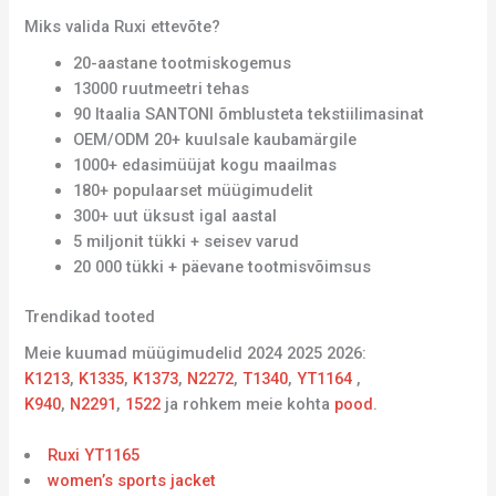
Miks valida Ruxi ettevõte?
20-aastane tootmiskogemus
13000 ruutmeetri tehas
90 Itaalia SANTONI õmblusteta tekstiilimasinat
OEM/ODM 20+ kuulsale kaubamärgile
1000+ edasimüüjat kogu maailmas
180+ populaarset müügimudelit
300+ uut üksust igal aastal
5 miljonit tükki + seisev varud
20 000 tükki + päevane tootmisvõimsus
Trendikad tooted
Meie kuumad müügimudelid 2024 2025 2026:
K1213
,
K1335
,
K1373
,
N2272
,
T1340
,
YT1164
,
K940
,
N2291
,
1522
ja rohkem meie kohta
pood
.
Ruxi YT1165
women’s sports jacket