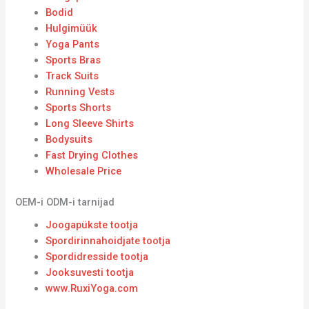
Bodid
Hulgimüük
Yoga Pants
Sports Bras
Track Suits
Running Vests
Sports Shorts
Long Sleeve Shirts
Bodysuits
Fast Drying Clothes
Wholesale Price
OEM-i ODM-i tarnijad
Joogapükste tootja
Spordirinnahoidjate tootja
Spordidresside tootja
Jooksuvesti tootja
www.RuxiYoga.com