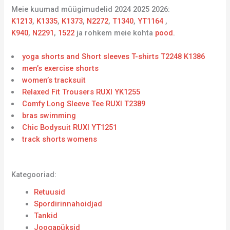
Meie kuumad müügimudelid 2024 2025 2026:
K1213
,
K1335
,
K1373
,
N2272
,
T1340
,
YT1164
,
K940
,
N2291
,
1522
ja rohkem meie kohta
pood
.
yoga shorts and Short sleeves T-shirts T2248 K1386
men’s exercise shorts
women’s tracksuit
Relaxed Fit Trousers RUXI YK1255
Comfy Long Sleeve Tee RUXI T2389
bras swimming
Chic Bodysuit RUXI YT1251
track shorts womens
Kategooriad:
Retuusid
Spordirinnahoidjad
Tankid
Joogapüksid