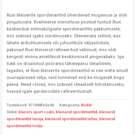
Ruxi bleiserite spordimantlid ühendavad mugavuse ja stiili
pingutuseta. Kvaliteetse viimistluse poolest tuntud Ruxi
keskendub mitmekülgsete spordimantlite pakkumisele,
mis sobivad igaks sündmuseks. Olenemata sellest, kas
lähete ärikohtumisele või juhuslikule väljasõidule,
pakuvad Ruxi bleiserid rafineeritud välimust, mis võib
kergesti minna ametlikust keskkonnast pingevabaks. Iga
tükk on disainitud pöörates tähelepanu detailidele,
tagades, et Ruxi bleiserite spordimantlid ei näe mitte ainult
suurepärased välja, vaid tunnevad end ka mugavalt kogu
päeva. Need rõivad, mis sobivad ideaalselt kihistamiseks,
lisavad igale garderoobile rafineeritumalt.
Tootekood:
977d88fe5e40
Kategooria:
Bodid
Sildid:
blazers sport coats
,
bleiserid spordimantlid
,
bleiserid
spordimantlid tarnija
,
bleiserid spordimantlid tehas
,
bleiserid
spordimantlid tootja