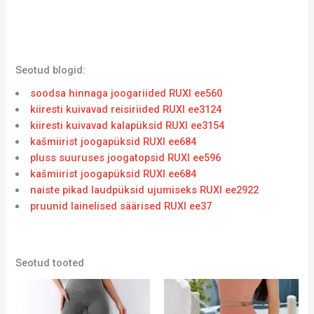
Seotud blogid:
soodsa hinnaga joogariided RUXI ee560
kiiresti kuivavad reisiriided RUXI ee3124
kiiresti kuivavad kalapüksid RUXI ee3154
kašmiirist joogapüksid RUXI ee684
pluss suuruses joogatopsid RUXI ee596
kašmiirist joogapüksid RUXI ee684
naiste pikad laudpüksid ujumiseks RUXI ee2922
pruunid lainelised säärised RUXI ee37
Seotud tooted