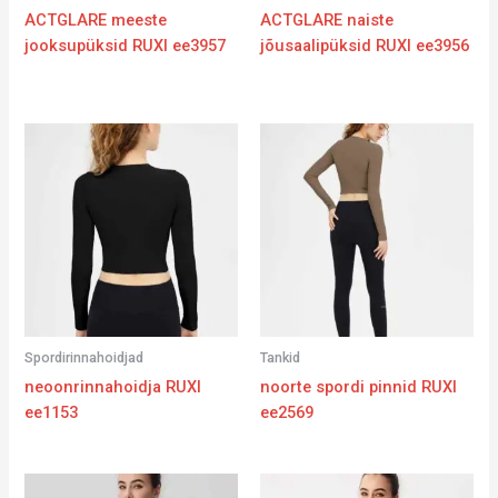
ACTGLARE meeste
ACTGLARE naiste
jooksupüksid RUXI ee3957
jõusaalipüksid RUXI ee3956
Spordirinnahoidjad
Tankid
neoonrinnahoidja RUXI
noorte spordi pinnid RUXI
ee1153
ee2569