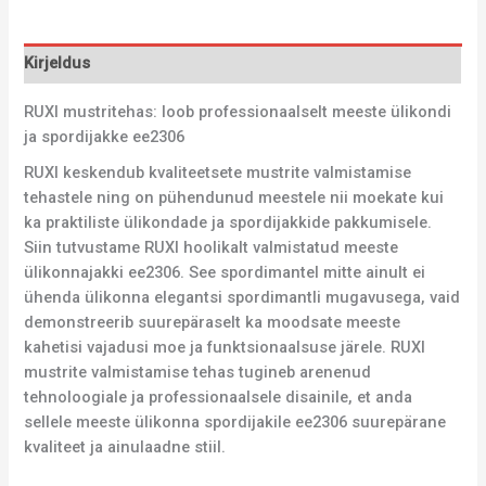
Kirjeldus
RUXI mustritehas: loob professionaalselt meeste ülikondi
ja spordijakke ee2306
RUXI keskendub kvaliteetsete mustrite valmistamise
tehastele ning on pühendunud meestele nii moekate kui
ka praktiliste ülikondade ja spordijakkide pakkumisele.
Siin tutvustame RUXI hoolikalt valmistatud meeste
ülikonnajakki ee2306. See spordimantel mitte ainult ei
ühenda ülikonna elegantsi spordimantli mugavusega, vaid
demonstreerib suurepäraselt ka moodsate meeste
kahetisi vajadusi moe ja funktsionaalsuse järele. RUXI
mustrite valmistamise tehas tugineb arenenud
tehnoloogiale ja professionaalsele disainile, et anda
sellele meeste ülikonna spordijakile ee2306 suurepärane
kvaliteet ja ainulaadne stiil.