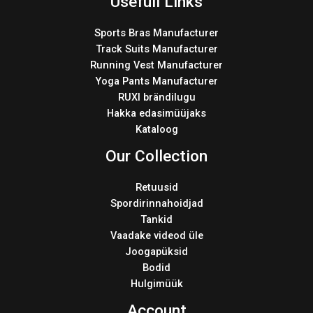
Usefull Links
Sports Bras Manufacturer
Track Suits Manufacturer
Running Vest Manufacturer
Yoga Pants Manufacturer
RUXI brändilugu
Hakka edasimüüjaks
Kataloog
Our Collection
Retuusid
Spordirinnahoidjad
Tankid
Vaadake videod üle
Joogapüksid
Bodid
Hulgimüük
Account