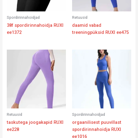
Spordirinnahoidjad
Retuusid
38f spordirinnahoidja RUXI
daamid vabad
ee1372
treeningpüksid RUXI ee475
Retuusid
Spordirinnahoidjad
taskutega joogakapid RUXI
orgaanilisest puuvillast
ee228
spordirinnahoidja RUXI
ee1016