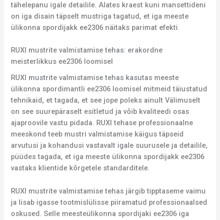
tähelepanu igale detailile. Alates kraest kuni mansettideni
on iga disain täpselt mustriga tagatud, et iga meeste
ülikonna spordijakk ee2306 näitaks parimat efekti.
RUXI mustrite valmistamise tehas: erakordne
meisterlikkus ee2306 loomisel
RUXI mustrite valmistamise tehas kasutas meeste
ülikonna spordimantli ee2306 loomisel mitmeid täiustatud
tehnikaid, et tagada, et see jope poleks ainult Välimuselt
on see suurepäraselt esitletud ja võib kvaliteedi osas
ajaproovile vastu pidada. RUXI tehase professionaalne
meeskond teeb mustri valmistamise käigus täpseid
arvutusi ja kohandusi vastavalt igale suurusele ja detailile,
püüdes tagada, et iga meeste ülikonna spordijakk ee2306
vastaks klientide kõrgetele standarditele.
RUXI mustrite valmistamise tehas järgib tipptaseme vaimu
ja lisab igasse tootmislülisse piiramatud professionaalsed
oskused. Selle meesteülikonna spordijaki ee2306 iga