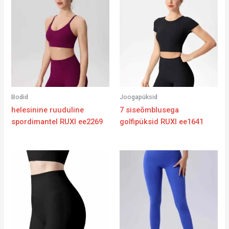
Bodid
Joogapüksid
helesinine ruuduline
7 siseõmblusega
spordimantel RUXI ee2269
golfipüksid RUXI ee1641