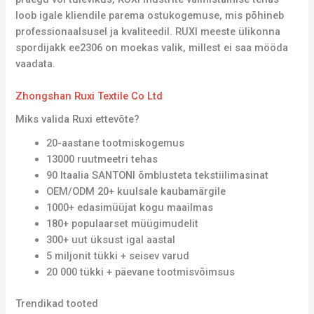
loob igale kliendile parema ostukogemuse, mis põhineb
professionaalsusel ja kvaliteedil. RUXI meeste ülikonna
spordijakk ee2306 on moekas valik, millest ei saa mööda
vaadata.
Zhongshan Ruxi Textile Co Ltd
Miks valida Ruxi ettevõte?
20-aastane tootmiskogemus
13000 ruutmeetri tehas
90 Itaalia SANTONI õmblusteta tekstiilimasinat
OEM/ODM 20+ kuulsale kaubamärgile
1000+ edasimüüjat kogu maailmas
180+ populaarset müügimudelit
300+ uut üksust igal aastal
5 miljonit tükki + seisev varud
20 000 tükki + päevane tootmisvõimsus
Trendikad tooted