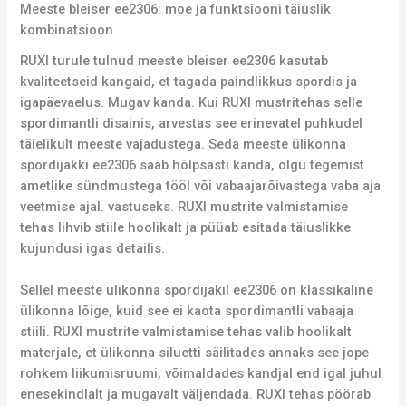
Meeste bleiser ee2306: moe ja funktsiooni täiuslik
kombinatsioon
RUXI turule tulnud meeste bleiser ee2306 kasutab
kvaliteetseid kangaid, et tagada paindlikkus spordis ja
igapäevaelus. Mugav kanda. Kui RUXI mustritehas selle
spordimantli disainis, arvestas see erinevatel puhkudel
täielikult meeste vajadustega. Seda meeste ülikonna
spordijakki ee2306 saab hõlpsasti kanda, olgu tegemist
ametlike sündmustega tööl või vabaajarõivastega vaba aja
veetmise ajal. vastuseks. RUXI mustrite valmistamise
tehas lihvib stiile hoolikalt ja püüab esitada täiuslikke
kujundusi igas detailis.
Sellel meeste ülikonna spordijakil ee2306 on klassikaline
ülikonna lõige, kuid see ei kaota spordimantli vabaaja
stiili. RUXI mustrite valmistamise tehas valib hoolikalt
materjale, et ülikonna siluetti säilitades annaks see jope
rohkem liikumisruumi, võimaldades kandjal end igal juhul
enesekindlalt ja mugavalt väljendada. RUXI tehas pöörab