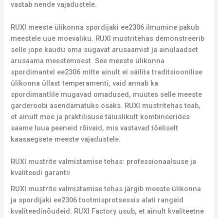
vastab nende vajadustele.
RUXI meeste ülikonna spordijaki ee2306 ilmumine pakub
meestele uue moevaliku. RUXI mustritehas demonstreerib
selle jope kaudu oma sügavat arusaamist ja ainulaadset
arusaama meestemoest. See meeste ülikonna
spordimantel ee2306 mitte ainult ei säilita traditsioonilise
ülikonna üllast temperamenti, vaid annab ka
spordimantlile mugavad omadused, muutes selle meeste
garderoobi asendamatuks osaks. RUXI mustritehas teab,
et ainult moe ja praktilisuse täiuslikult kombineerides
saame luua peeneid rõivaid, mis vastavad tõeliselt
kaasaegsete meeste vajadustele.
RUXI mustrite valmistamise tehas: professionaalsuse ja
kvaliteedi garantii
RUXI mustrite valmistamise tehas järgib meeste ülikonna
ja spordijaki ee2306 tootmisprotsessis alati rangeid
kvaliteedinõudeid. RUXI Factory usub, et ainult kvaliteetne