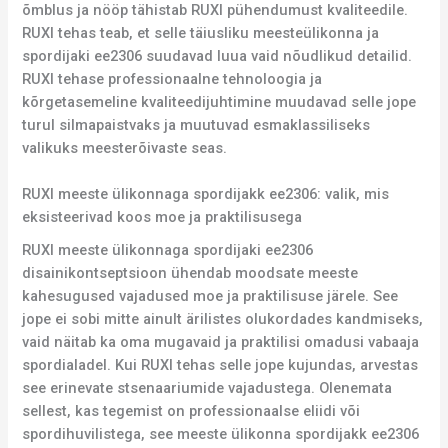
õmblus ja nööp tähistab RUXI pühendumust kvaliteedile.
RUXI tehas teab, et selle täiusliku meesteülikonna ja
spordijaki ee2306 suudavad luua vaid nõudlikud detailid.
RUXI tehase professionaalne tehnoloogia ja
kõrgetasemeline kvaliteedijuhtimine muudavad selle jope
turul silmapaistvaks ja muutuvad esmaklassiliseks
valikuks meesterõivaste seas.
RUXI meeste ülikonnaga spordijakk ee2306: valik, mis
eksisteerivad koos moe ja praktilisusega
RUXI meeste ülikonnaga spordijaki ee2306
disainikontseptsioon ühendab moodsate meeste
kahesugused vajadused moe ja praktilisuse järele. See
jope ei sobi mitte ainult ärilistes olukordades kandmiseks,
vaid näitab ka oma mugavaid ja praktilisi omadusi vabaaja
spordialadel. Kui RUXI tehas selle jope kujundas, arvestas
see erinevate stsenaariumide vajadustega. Olenemata
sellest, kas tegemist on professionaalse eliidi või
spordihuvilistega, see meeste ülikonna spordijakk ee2306