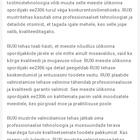
tootmistehnoloogia võib muuta selle meeste ülikonna
spordijaki ee2306 turul väga konkurentsivõimeliseks. RUXI
mustritehas kasutab oma professionaalset tehnoloogiat ja
detailide otsimist, et tagada igale mehele, kes selle jope
valib, kvaliteeditagatis.
RUXI tehas teab hästi, et meeste nõudlus ülikonna
spordijakkide järele ei ole mitte ainult moeavaldus, vaid ka
kõrge kvaliteedi ja mugavuse nõue. RUXI meeste ülikonna
spordijaki ee2306 iga detail peegeldab RUXI tehase
keskendumist ja entusiasmi toodete vastu. RUXI plaatide
valmistamise tehase valimine tähendab professionaalsuse
ja kvaliteedi garantii valimist. See meeste ülikonna
spordijakk ee2306 on kahtlemata parim valik moodsatele
meestele, kes pürgivad moe ja praktilisuse poole.
RUXI mustrite valmistamise tehas jätkab oma
professionaalse tehnoloogia ja moesuundade terava
haardega turule kvaliteetsemate toodete pakkumist. Kas
praegu või tulevikus, RUXI mustrite valmistamise tehas