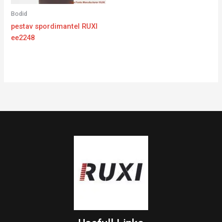
Bodid
pestav spordimantel RUXI
ee2248