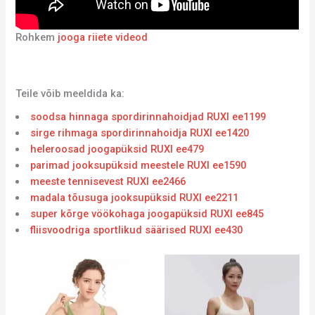
Rohkem
jooga riiete videod
Teile võib meeldida ka:
soodsa hinnaga spordirinnahoidjad RUXI ee1199
sirge rihmaga spordirinnahoidja RUXI ee1420
heleroosad joogapüksid RUXI ee479
parimad jooksupüksid meestele RUXI ee1590
meeste tennisevest RUXI ee2466
madala tõusuga jooksupüksid RUXI ee2211
super kõrge vöökohaga joogapüksid RUXI ee845
fliisvoodriga sportlikud säärised RUXI ee430