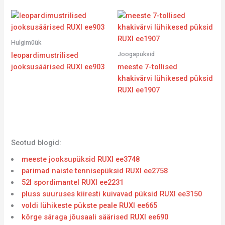
Hulgimüük
Joogapüksid
leopardimustrilised
jooksusäärised RUXI ee903
meeste 7-tollised
khakivärvi lühikesed püksid
RUXI ee1907
Seotud blogid:
meeste jooksupüksid RUXI ee3748
parimad naiste tennisepüksid RUXI ee2758
52l spordimantel RUXI ee2231
pluss suuruses kiiresti kuivavad püksid RUXI ee3150
voldi lühikeste pükste peale RUXI ee665
kõrge säraga jõusaali säärised RUXI ee690