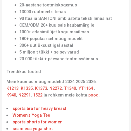
20-aastane tootmiskogemus
13000 ruutmeetri tehas
90 Itaalia SANTONI õmblusteta tekstiilimasinat
OEM/ODM 20+ kuulsale kaubamärgile
1000+ edasimüüjat kogu maailmas
180+ populaarset müügimudelit
300+ uut üksust igal aastal
5 miljonit tükki + seisev varud
20 000 tükki + päevane tootmisvõimsus
Trendikad tooted
Meie kuumad müügimudelid 2024 2025 2026:
K1213
,
K1335
,
K1373
,
N2272
,
T1340
,
YT1164
,
K940
,
N2291
,
1522
ja rohkem meie kohta
pood
.
sports bra for heavy breast
Women’s Yoga Tee
sports shorts for women
seamless yoga shirt