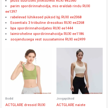
pluss suuruses jooksuvest RUXI ee2560
parim spordirinnahoidja, mis eraldab rindu RUXI
ee1397
rabelevad lühikesed püksid bjj RUXI ee2068
Essentials 3 triibuline dressikas RUXI ee2268
bpa spordirinnahoidjates RUXI ee1444
laimiroheline spordirinnahoidja RUXI ee1186
soojendusega vest suusatamine RUXI ee2499
Bodid
Joogapüksid
ACTGLARE dressid RUXI
ACTGLARE naiste