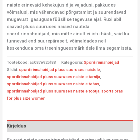
naiste erinevaid kehakujusid ja vajadusi, pakkudes
võimalusi, mis vähendavad põrgatamist ja suurendavad
mugavust igasuguse füüsilise tegevuse ajal. Ruxi abil
saavad pluss suuruses naised nautida
spordirinnahoidjaid, mis mitte ainult ei istu hästi, vaid ka
tunnevad end suurepäraselt, võimaldades neil
keskenduda oma treeningueesmärkidele ilma segamiseta.
Tootekood:
ac087e925f88
Kategooria:
Spordirinnahoidjad
Sildid:
spordirinnahoidjad pluss suuruses naistele
,
spordirinnahoidjad pluss suuruses naistele tarnija
,
spordirinnahoidjad pluss suuruses naistele tehas
,
spordirinnahoidjad pluss suuruses naistele tootja
,
sports bras
for plus size women
Kirjeldus
Suured naiste spordirinnahoidjad: parim valik mugavuse