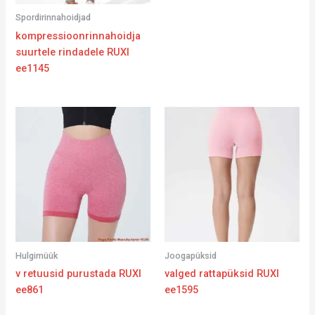
Spordirinnahoidjad
kompressioonrinnahoidja
suurtele rindadele RUXI
ee1145
Hulgimüük
Joogapüksid
v retuusid purustada RUXI
valged rattapüksid RUXI
ee861
ee1595