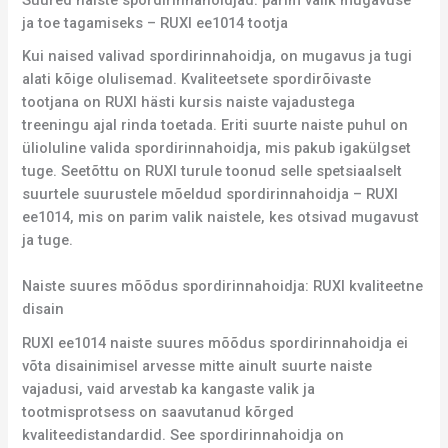
ja toe tagamiseks – RUXI ee1014 tootja
Kui naised valivad spordirinnahoidja, on mugavus ja tugi
alati kõige olulisemad. Kvaliteetsete spordirõivaste
tootjana on RUXI hästi kursis naiste vajadustega
treeningu ajal rinda toetada. Eriti suurte naiste puhul on
ülioluline valida spordirinnahoidja, mis pakub igakülgset
tuge. Seetõttu on RUXI turule toonud selle spetsiaalselt
suurtele suurustele mõeldud spordirinnahoidja – RUXI
ee1014, mis on parim valik naistele, kes otsivad mugavust
ja tuge.
Naiste suures mõõdus spordirinnahoidja: RUXI kvaliteetne
disain
RUXI ee1014 naiste suures mõõdus spordirinnahoidja ei
võta disainimisel arvesse mitte ainult suurte naiste
vajadusi, vaid arvestab ka kangaste valik ja
tootmisprotsess on saavutanud kõrged
kvaliteedistandardid. See spordirinnahoidja on