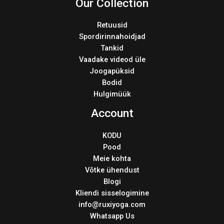
Our Collection
Retuusid
Spordirinnahoidjad
Tankid
Vaadake videod üle
Joogapüksid
Bodid
Hulgimüük
Account
KODU
Pood
Meie kohta
Võtke ühendust
Blogi
Kliendi sisselogimine
info@ruxiyoga.com
Whatsapp Us