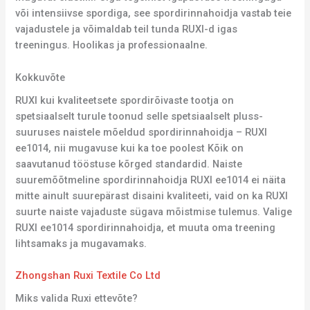
või intensiivse spordiga, see spordirinnahoidja vastab teie
vajadustele ja võimaldab teil tunda RUXI-d igas
treeningus. Hoolikas ja professionaalne.
Kokkuvõte
RUXI kui kvaliteetsete spordirõivaste tootja on
spetsiaalselt turule toonud selle spetsiaalselt pluss-
suuruses naistele mõeldud spordirinnahoidja – RUXI
ee1014, nii mugavuse kui ka toe poolest Kõik on
saavutanud tööstuse kõrged standardid. Naiste
suuremõõtmeline spordirinnahoidja RUXI ee1014 ei näita
mitte ainult suurepärast disaini kvaliteeti, vaid on ka RUXI
suurte naiste vajaduste sügava mõistmise tulemus. Valige
RUXI ee1014 spordirinnahoidja, et muuta oma treening
lihtsamaks ja mugavamaks.
Zhongshan Ruxi Textile Co Ltd
Miks valida Ruxi ettevõte?