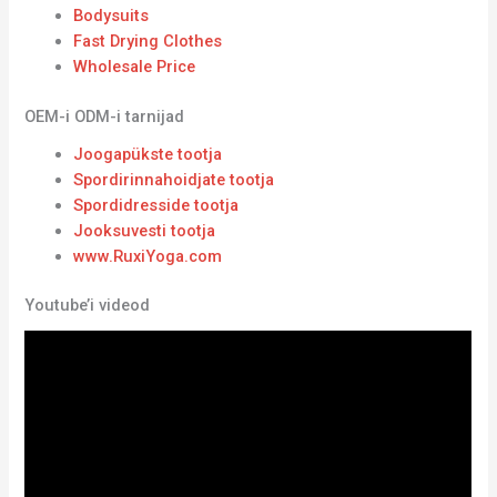
Bodysuits
Fast Drying Clothes
Wholesale Price
OEM-i ODM-i tarnijad
Joogapükste tootja
Spordirinnahoidjate tootja
Spordidresside tootja
Jooksuvesti tootja
www.RuxiYoga.com
Youtube’i videod