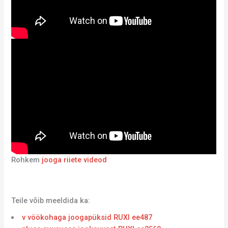
Rohkem
jooga riiete videod
Teile võib meeldida ka:
v vöökohaga joogapüksid RUXI ee487