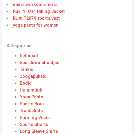
men’s workout shorts
Ruxi YFO14 Hiking Jacket
RUXI T2074 sports vest
yoga pants for women
Kategooriad:
Retuusid
Spordirinnahoidjad
Tankid
Joogapüksid
Bodid
Hulgimüük
Yoga Pants
Sports Bras
Track Suits
Running Vests
Sports Shorts
Long Sleeve Shirts