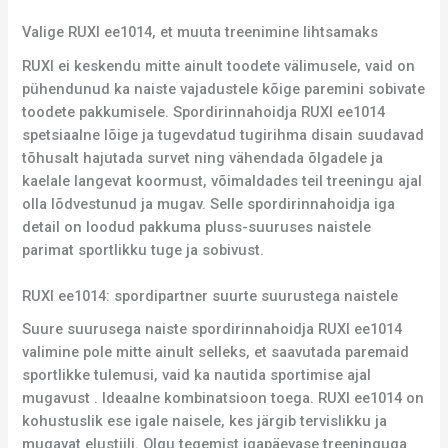
Valige RUXI ee1014, et muuta treenimine lihtsamaks
RUXI ei keskendu mitte ainult toodete välimusele, vaid on
pühendunud ka naiste vajadustele kõige paremini sobivate
toodete pakkumisele. Spordirinnahoidja RUXI ee1014
spetsiaalne lõige ja tugevdatud tugirihma disain suudavad
tõhusalt hajutada survet ning vähendada õlgadele ja
kaelale langevat koormust, võimaldades teil treeningu ajal
olla lõdvestunud ja mugav. Selle spordirinnahoidja iga
detail on loodud pakkuma pluss-suuruses naistele
parimat sportlikku tuge ja sobivust.
RUXI ee1014: spordipartner suurte suurustega naistele
Suure suurusega naiste spordirinnahoidja RUXI ee1014
valimine pole mitte ainult selleks, et saavutada paremaid
sportlikke tulemusi, vaid ka nautida sportimise ajal
mugavust . Ideaalne kombinatsioon toega. RUXI ee1014 on
kohustuslik ese igale naisele, kes järgib tervislikku ja
mugavat elustiili. Olgu tegemist igapäevase treeninguga