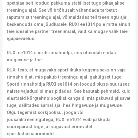
spetsiaalselt loodud pakkuma stabiilset tuge pikaajalise
treeningu ajal. See võib tõhusalt vähendada tarbetut
raputamist treeningu ajal, võimaldades teil treeningu ajal
keskenduda oma jõudlusele. RUXI ee1014 pole mitte ainult
teie ideaalne partner treenimisel, vaid ka mugav valik teie
igapäevaelus.
RUXI ee1014 spordirinnahoidja, mis ühendab endas
mugavuse ja toe
RUXI teab, et mugavaks sportlikuks kogemuseks on vaja
rinnahoidjat, mis pakub treeningu ajal igakülgset tuge.
Spordirinnahoidja RUXI ee1014 on loodud pluss-suuruses
naiste vajadusi silmas pidades. See kasutab pehmeid, kuid
elastseid kõrgtehnoloogilisi kangaid, mis pakuvad piisavat
tuge, säilitades samal ajal hea hingavuse ja mugavuse.
Olgu tegemist sörkjooksu, jooga või
jõusaalitreeningutega, RUXI ee1014 võib pakkuda
suurepärast tuge ja mugavust erinevatel
spordistsenaariumidel.