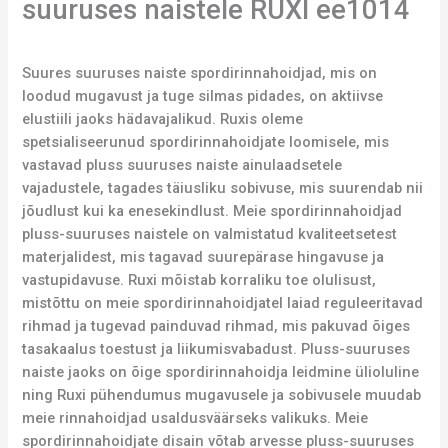
suuruses naistele RUXI ee1014
Suures suuruses naiste spordirinnahoidjad, mis on
loodud mugavust ja tuge silmas pidades, on aktiivse
elustiili jaoks hädavajalikud. Ruxis oleme
spetsialiseerunud spordirinnahoidjate loomisele, mis
vastavad pluss suuruses naiste ainulaadsetele
vajadustele, tagades täiusliku sobivuse, mis suurendab nii
jõudlust kui ka enesekindlust. Meie spordirinnahoidjad
pluss-suuruses naistele on valmistatud kvaliteetsetest
materjalidest, mis tagavad suurepärase hingavuse ja
vastupidavuse. Ruxi mõistab korraliku toe olulisust,
mistõttu on meie spordirinnahoidjatel laiad reguleeritavad
rihmad ja tugevad painduvad rihmad, mis pakuvad õiges
tasakaalus toestust ja liikumisvabadust. Pluss-suuruses
naiste jaoks on õige spordirinnahoidja leidmine ülioluline
ning Ruxi pühendumus mugavusele ja sobivusele muudab
meie rinnahoidjad usaldusväärseks valikuks. Meie
spordirinnahoidjate disain võtab arvesse pluss-suuruses