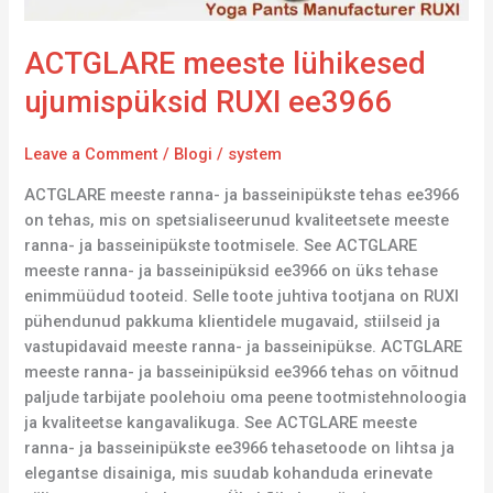
ACTGLARE meeste lühikesed
ujumispüksid RUXI ee3966
Leave a Comment
/
Blogi
/
system
ACTGLARE meeste ranna- ja basseinipükste tehas ee3966
on tehas, mis on spetsialiseerunud kvaliteetsete meeste
ranna- ja basseinipükste tootmisele. See ACTGLARE
meeste ranna- ja basseinipüksid ee3966 on üks tehase
enimmüüdud tooteid. Selle toote juhtiva tootjana on RUXI
pühendunud pakkuma klientidele mugavaid, stiilseid ja
vastupidavaid meeste ranna- ja basseinipükse. ACTGLARE
meeste ranna- ja basseinipüksid ee3966 tehas on võitnud
paljude tarbijate poolehoiu oma peene tootmistehnoloogia
ja kvaliteetse kangavalikuga. See ACTGLARE meeste
ranna- ja basseinipükste ee3966 tehasetoode on lihtsa ja
elegantse disainiga, mis suudab kohanduda erinevate