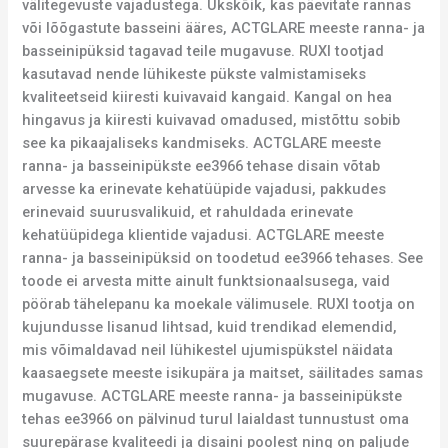
välitegevuste vajadustega. Ükskõik, kas päevitate rannas
või lõõgastute basseini ääres, ACTGLARE meeste ranna- ja
basseinipüksid tagavad teile mugavuse. RUXI tootjad
kasutavad nende lühikeste pükste valmistamiseks
kvaliteetseid kiiresti kuivavaid kangaid. Kangal on hea
hingavus ja kiiresti kuivavad omadused, mistõttu sobib
see ka pikaajaliseks kandmiseks. ACTGLARE meeste
ranna- ja basseinipükste ee3966 tehase disain võtab
arvesse ka erinevate kehatüüpide vajadusi, pakkudes
erinevaid suurusvalikuid, et rahuldada erinevate
kehatüüpidega klientide vajadusi. ACTGLARE meeste
ranna- ja basseinipüksid on toodetud ee3966 tehases. See
toode ei arvesta mitte ainult funktsionaalsusega, vaid
pöörab tähelepanu ka moekale välimusele. RUXI tootja on
kujundusse lisanud lihtsad, kuid trendikad elemendid,
mis võimaldavad neil lühikestel ujumispükstel näidata
kaasaegsete meeste isikupära ja maitset, säilitades samas
mugavuse. ACTGLARE meeste ranna- ja basseinipükste
tehas ee3966 on pälvinud turul laialdast tunnustust oma
suurepärase kvaliteedi ja disaini poolest ning on paljude