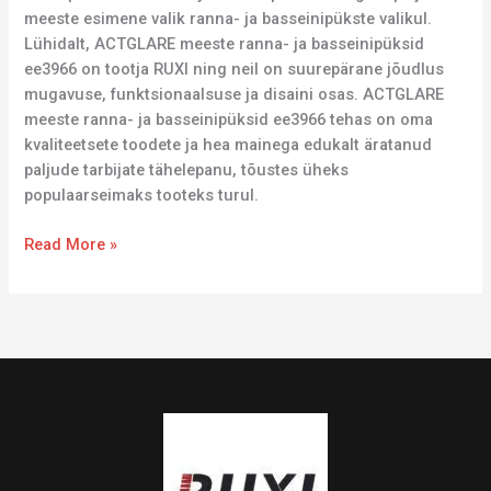
meeste esimene valik ranna- ja basseinipükste valikul.
Lühidalt, ACTGLARE meeste ranna- ja basseinipüksid
ee3966 on tootja RUXI ning neil on suurepärane jõudlus
mugavuse, funktsionaalsuse ja disaini osas. ACTGLARE
meeste ranna- ja basseinipüksid ee3966 tehas on oma
kvaliteetsete toodete ja hea mainega edukalt äratanud
paljude tarbijate tähelepanu, tõustes üheks
populaarseimaks tooteks turul.
Read More »