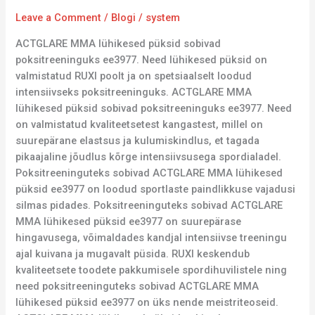
Leave a Comment
/
Blogi
/
system
ACTGLARE MMA lühikesed püksid sobivad
poksitreeninguks ee3977. Need lühikesed püksid on
valmistatud RUXI poolt ja on spetsiaalselt loodud
intensiivseks poksitreeninguks. ACTGLARE MMA
lühikesed püksid sobivad poksitreeninguks ee3977. Need
on valmistatud kvaliteetsetest kangastest, millel on
suurepärane elastsus ja kulumiskindlus, et tagada
pikaajaline jõudlus kõrge intensiivsusega spordialadel.
Poksitreeninguteks sobivad ACTGLARE MMA lühikesed
püksid ee3977 on loodud sportlaste paindlikkuse vajadusi
silmas pidades. Poksitreeninguteks sobivad ACTGLARE
MMA lühikesed püksid ee3977 on suurepärase
hingavusega, võimaldades kandjal intensiivse treeningu
ajal kuivana ja mugavalt püsida. RUXI keskendub
kvaliteetsete toodete pakkumisele spordihuvilistele ning
need poksitreeninguteks sobivad ACTGLARE MMA
lühikesed püksid ee3977 on üks nende meistriteoseid.