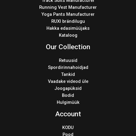
Track Suits Manufacturer
Running Vest Manufacturer
Yoga Pants Manufacturer
RUXI brändilugu
Hakka edasimüüjaks
Kataloog
Our Collection
Retuusid
Spordirinnahoidjad
Tankid
Vaadake videod üle
Joogapüksid
Bodid
Hulgimüük
Account
KODU
Pood