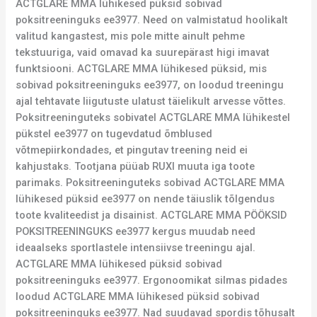
ACTGLARE MMA lühikesed püksid sobivad
poksitreeninguks ee3977. Need on valmistatud hoolikalt
valitud kangastest, mis pole mitte ainult pehme
tekstuuriga, vaid omavad ka suurepärast higi imavat
funktsiooni. ACTGLARE MMA lühikesed püksid, mis
sobivad poksitreeninguks ee3977, on loodud treeningu
ajal tehtavate liigutuste ulatust täielikult arvesse võttes.
Poksitreeninguteks sobivatel ACTGLARE MMA lühikestel
pükstel ee3977 on tugevdatud õmblused
võtmepiirkondades, et pingutav treening neid ei
kahjustaks. Tootjana püüab RUXI muuta iga toote
parimaks. Poksitreeninguteks sobivad ACTGLARE MMA
lühikesed püksid ee3977 on nende täiuslik tõlgendus
toote kvaliteedist ja disainist. ACTGLARE MMA PÖÖKSID
POKSITREENINGUKS ee3977 kergus muudab need
ideaalseks sportlastele intensiivse treeningu ajal.
ACTGLARE MMA lühikesed püksid sobivad
poksitreeninguks ee3977. Ergonoomikat silmas pidades
loodud ACTGLARE MMA lühikesed püksid sobivad
poksitreeninguks ee3977. Nad suudavad spordis tõhusalt