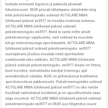
toetada erinevaid liigutusi ja pakkuda piisavalt
liikumisruumi. RUXI pöörab tähelepanu detailidele ning
kõik poksitreeninguteks sobivad ACTGLARE MMA
lühikesed püksid ee3977 on hoolika tootmise tulemus.
ACTGLARE MMA lühikesed püksid sobivad
poksitreeninguks ee3977. Need ei vasta mitte ainult
poksitreeningu vajadustele, vaid sobivad ka muudele
kõrge intensiivsusega spordialadele. ACTGLARE MMA
lühikesed püksid sobivad poksitreeninguks. ee3977
suurepärane jõudlus muudab need sportlastele
usaldusväärseks valikuks. ACTGLARE MMA lühikesed
püksid sobivad poksitreeninguks. ee3977 disain on lihtne,
kuid moodne, võimaldades kandjal treeningu ajal
enesekindlust näidata. RUXI on pühendunud kvaliteetse
spordivarustuse pakkumisele. Poksitreeninguteks sobivad
ACTGLARE MMA lühikesed püksid ee3977 on üks nende
hoolikalt valmistatud toodetest ja on spordihuviliste seas
väga soositud. ACTGLARE MMA lühikesed püksid sobivad
poksitreeninguks ee3977 on RUXI uus tõlgendus suure