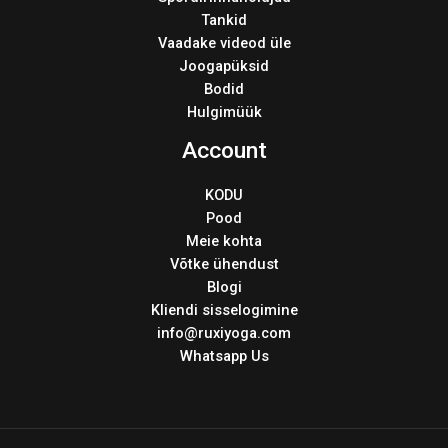
Tankid
Vaadake videod üle
Joogapüksid
Bodid
Hulgimüük
Account
KODU
Pood
Meie kohta
Võtke ühendust
Blogi
Kliendi sisselogimine
info@ruxiyoga.com
Whatsapp Us