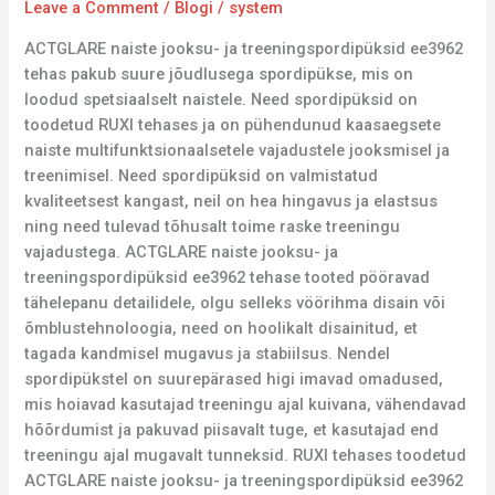
Leave a Comment
/
Blogi
/
system
ACTGLARE naiste jooksu- ja treeningspordipüksid ee3962
tehas pakub suure jõudlusega spordipükse, mis on
loodud spetsiaalselt naistele. Need spordipüksid on
toodetud RUXI tehases ja on pühendunud kaasaegsete
naiste multifunktsionaalsetele vajadustele jooksmisel ja
treenimisel. Need spordipüksid on valmistatud
kvaliteetsest kangast, neil on hea hingavus ja elastsus
ning need tulevad tõhusalt toime raske treeningu
vajadustega. ACTGLARE naiste jooksu- ja
treeningspordipüksid ee3962 tehase tooted pööravad
tähelepanu detailidele, olgu selleks vöörihma disain või
õmblustehnoloogia, need on hoolikalt disainitud, et
tagada kandmisel mugavus ja stabiilsus. Nendel
spordipükstel on suurepärased higi imavad omadused,
mis hoiavad kasutajad treeningu ajal kuivana, vähendavad
hõõrdumist ja pakuvad piisavalt tuge, et kasutajad end
treeningu ajal mugavalt tunneksid. RUXI tehases toodetud
ACTGLARE naiste jooksu- ja treeningspordipüksid ee3962