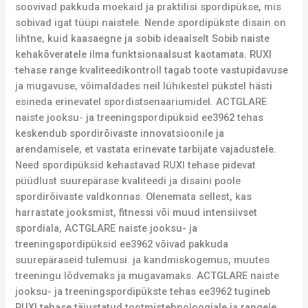
soovivad pakkuda moekaid ja praktilisi spordipükse, mis
sobivad igat tüüpi naistele. Nende spordipükste disain on
lihtne, kuid kaasaegne ja sobib ideaalselt Sobib naiste
kehakõveratele ilma funktsionaalsust kaotamata. RUXI
tehase range kvaliteedikontroll tagab toote vastupidavuse
ja mugavuse, võimaldades neil lühikestel pükstel hästi
esineda erinevatel spordistsenaariumidel. ACTGLARE
naiste jooksu- ja treeningspordipüksid ee3962 tehas
keskendub spordirõivaste innovatsioonile ja
arendamisele, et vastata erinevate tarbijate vajadustele.
Need spordipüksid kehastavad RUXI tehase pidevat
püüdlust suurepärase kvaliteedi ja disaini poole
spordirõivaste valdkonnas. Olenemata sellest, kas
harrastate jooksmist, fitnessi või muud intensiivset
spordiala, ACTGLARE naiste jooksu- ja
treeningspordipüksid ee3962 võivad pakkuda
suurepäraseid tulemusi. ja kandmiskogemus, muutes
treeningu lõdvemaks ja mugavamaks. ACTGLARE naiste
jooksu- ja treeningspordipükste tehas ee3962 tugineb
RUXI tehase täiustatud tootmistehnoloogiale ja rangele