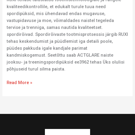
kvaliteedikontrollile, et edukalt turule tuua need
spordipüksid, mis ühendavad endas mugavuse,
vastupidavuse ja moe, võimaldades naistel tegeleda
tervise ja trenniga, samas nautida kvaliteetset.
spordirõivad. Spordirõivaste tootmisprotsessis järgib RUXI
tehas keskendumist ja püüdlemist iga detaili poole,
püüdes pakkuda igale kandjale parimat
kandmiskogemust. Seetõttu saab ACTGLARE naiste
jooksu- ja treeningspordipüksid ee3962 tehas Üks olulisi
põhjuseid turul silma paista.
Read More »