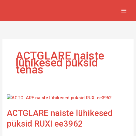
Skip
to
content
ACTGLARE naiste
lühikesed püksid
tehas
ACTGLARE
naiste
ACTGLARE naiste lühikesed
lühikesed
püksid
püksid RUXI ee3962
RUXI
ee3962