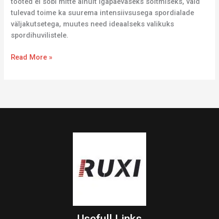
tooted ei sobi mitte ainult igapäevaseks sõitmiseks, vaid
tulevad toime ka suurema intensiivsusega spordialade
väljakutsetega, muutes need ideaalseks valikuks
spordihuvilistele.
Read More »
Usefull Links