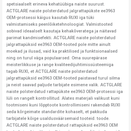
spetsiaalselt erineva kehatüübiga naiste suurust.
ACTGLARE naiste polsterdatud jalgrattapükste ee3963
OEM-protsessi käigus kasutab RUXI iga tüki
valmistamiseks peenlõiketehnoloogiat. Valmistooted
sobivad ideaalselt kasutaja kehakõveratega ja näitavad
parimat kandmisefekti. ACTGLARE naiste polsterdatud
jalgrattapüksid ee3963 OEM-tooted pole mitte ainult
moekad ja ilusad, vaid ka praktilised ja funktsionaalsed
ning on turul väga populaarsed. Oma suurepärase
meisterlikkuse ja range kvaliteedijuhtimissüsteemiga
tagab RUXI, et ACTGLARE naiste polsterdatud
jalgrattapüksid ee3963 OEM-tooted paistavad turul silma
ja neist saavad paljude tarbijate esimene valik. ACTGLARE
naiste polsterdatud rattapükste ee3963 OEM-protsessi iga
lüli on rangelt kontrollitud. Alates materjali valikust kuni
tootmiseni kuni lõpptoote kontrollimiseni rakendab RUXI
seda kõrgeimate standardite kohaselt, et pakkuda
tarbijatele kõige usaldusväärsemaid tooteid. toode.
ACTGLARE naiste polsterdatud rattapüksid ee3963 OEM