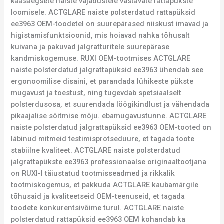
kaasaegsete naiste vajadustele vastavate rattapükste
loomisele. ACTGLARE naiste polsterdatud rattapüksid
ee3963 OEM-toodetel on suurepärased niiskust imavad ja
higistamisfunktsioonid, mis hoiavad nahka tõhusalt
kuivana ja pakuvad jalgratturitele suurepärase
kandmiskogemuse. RUXI OEM-tootmises ACTGLARE
naiste polsterdatud jalgrattapüksid ee3963 ühendab see
ergonoomilise disaini, et parandada lühikeste pükste
mugavust ja toestust, ning tugevdab spetsiaalselt
polsterdusosa, et suurendada löögikindlust ja vähendada
pikaajalise sõitmise mõju. ebamugavustunne. ACTGLARE
naiste polsterdatud jalgrattapüksid ee3963 OEM-tooted on
läbinud mitmeid testimisprotseduure, et tagada toote
stabiilne kvaliteet. ACTGLARE naiste polsterdatud
jalgrattapükste ee3963 professionaalse originaaltootjana
on RUXI-l täiustatud tootmisseadmed ja rikkalik
tootmiskogemus, et pakkuda ACTGLARE kaubamärgile
tõhusaid ja kvaliteetseid OEM-teenuseid, et tagada
toodete konkurentsivõime turul. ACTGLARE naiste
polsterdatud rattapüksid ee3963 OEM kohandab ka