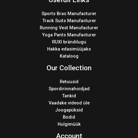
Sports Bras Manufacturer
Track Suits Manufacturer
Running Vest Manufacturer
Yoga Pants Manufacturer
RUXI brändilugu
Hakka edasimüüjaks
Kataloog
Our Collection
Retuusid
Spordirinnahoidjad
Tankid
Vaadake videod üle
Joogapüksid
Bodid
Hulgimüük
Account