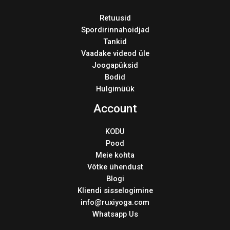
Retuusid
Spordirinnahoidjad
Tankid
Vaadake videod üle
Joogapüksid
Bodid
Hulgimüük
Account
KODU
Pood
Meie kohta
Võtke ühendust
Blogi
Kliendi sisselogimine
info@ruxiyoga.com
Whatsapp Us