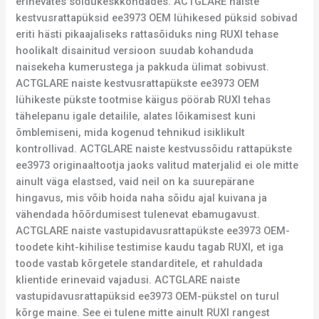
erinevates sõidukeskkondades. ACTGLARE naiste
kestvusrattapüksid ee3973 OEM lühikesed püksid sobivad
eriti hästi pikaajaliseks rattasõiduks ning RUXI tehase
hoolikalt disainitud versioon suudab kohanduda
naisekeha kumerustega ja pakkuda ülimat sobivust.
ACTGLARE naiste kestvusrattapükste ee3973 OEM
lühikeste pükste tootmise käigus pöörab RUXI tehas
tähelepanu igale detailile, alates lõikamisest kuni
õmblemiseni, mida kogenud tehnikud isiklikult
kontrollivad. ACTGLARE naiste kestvussõidu rattapükste
ee3973 originaaltootja jaoks valitud materjalid ei ole mitte
ainult väga elastsed, vaid neil on ka suurepärane
hingavus, mis võib hoida naha sõidu ajal kuivana ja
vähendada hõõrdumisest tulenevat ebamugavust.
ACTGLARE naiste vastupidavusrattapükste ee3973 OEM-
toodete kiht-kihilise testimise kaudu tagab RUXI, et iga
toode vastab kõrgetele standarditele, et rahuldada
klientide erinevaid vajadusi. ACTGLARE naiste
vastupidavusrattapüksid ee3973 OEM-pükstel on turul
kõrge maine. See ei tulene mitte ainult RUXI rangest