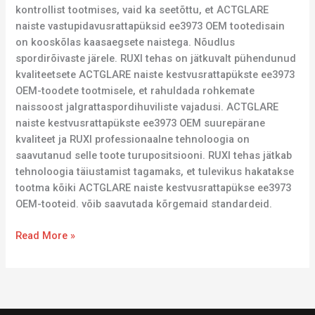
kontrollist tootmises, vaid ka seetõttu, et ACTGLARE
naiste vastupidavusrattapüksid ee3973 OEM tootedisain
on kooskõlas kaasaegsete naistega. Nõudlus
spordirõivaste järele. RUXI tehas on jätkuvalt pühendunud
kvaliteetsete ACTGLARE naiste kestvusrattapükste ee3973
OEM-toodete tootmisele, et rahuldada rohkemate
naissoost jalgrattaspordihuviliste vajadusi. ACTGLARE
naiste kestvusrattapükste ee3973 OEM suurepärane
kvaliteet ja RUXI professionaalne tehnoloogia on
saavutanud selle toote turupositsiooni. RUXI tehas jätkab
tehnoloogia täiustamist tagamaks, et tulevikus hakatakse
tootma kõiki ACTGLARE naiste kestvusrattapükse ee3973
OEM-tooteid. võib saavutada kõrgemaid standardeid.
Read More »