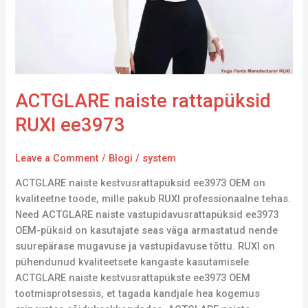
ACTGLARE naiste rattapüksid
RUXI ee3973
Leave a Comment
/
Blogi
/
system
ACTGLARE naiste kestvusrattapüksid ee3973 OEM on
kvaliteetne toode, mille pakub RUXI professionaalne tehas.
Need ACTGLARE naiste vastupidavusrattapüksid ee3973
OEM-püksid on kasutajate seas väga armastatud nende
suurepärase mugavuse ja vastupidavuse tõttu. RUXI on
pühendunud kvaliteetsete kangaste kasutamisele
ACTGLARE naiste kestvusrattapükste ee3973 OEM
tootmisprotsessis, et tagada kandjale hea kogemus