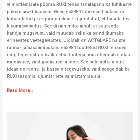
viimistlemisele pöörab RUXI tehas tähelepanu ka lühikeste
pükste praktilisusele. Need ee3984 lühikesed püksid on
kohandatud ja ergonoomiliselt kujundatud, et tagada hea
liikumisvabadus. See disain mitte ainult ei suurenda
kandja mugavust, vaid muudab selle ka paindlikumaks
erinevates veetegevustes. Üldiselt on ACTGLARE naiste
ranna- ja basseinipüksid ee3984 toodetud RUXI tehases
ning tegemist on kvaliteetse tootega, mis ühendab endas
mugavuse, vastupidavuse ja moe. See pole mitte ainult
ideaalne ranna- ja basseinitegevuseks, vaid peegeldab ka
RUXI teadmisi ujumisriiete valmistamise alal.
Read More »
ACTGLARE
naiste
ujumispüksid
RUXI