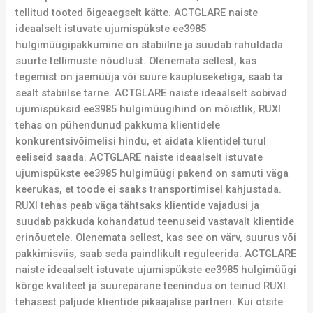
tellitud tooted õigeaegselt kätte. ACTGLARE naiste
ideaalselt istuvate ujumispükste ee3985
hulgimüügipakkumine on stabiilne ja suudab rahuldada
suurte tellimuste nõudlust. Olenemata sellest, kas
tegemist on jaemüüja või suure kaupluseketiga, saab ta
sealt stabiilse tarne. ACTGLARE naiste ideaalselt sobivad
ujumispüksid ee3985 hulgimüügihind on mõistlik, RUXI
tehas on pühendunud pakkuma klientidele
konkurentsivõimelisi hindu, et aidata klientidel turul
eeliseid saada. ACTGLARE naiste ideaalselt istuvate
ujumispükste ee3985 hulgimüügi pakend on samuti väga
keerukas, et toode ei saaks transportimisel kahjustada.
RUXI tehas peab väga tähtsaks klientide vajadusi ja
suudab pakkuda kohandatud teenuseid vastavalt klientide
erinõuetele. Olenemata sellest, kas see on värv, suurus või
pakkimisviis, saab seda paindlikult reguleerida. ACTGLARE
naiste ideaalselt istuvate ujumispükste ee3985 hulgimüügi
kõrge kvaliteet ja suurepärane teenindus on teinud RUXI
tehasest paljude klientide pikaajalise partneri. Kui otsite