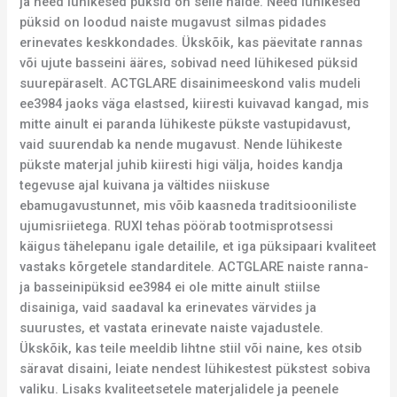
ja need lühikesed püksid on selle näide. Need lühikesed
püksid on loodud naiste mugavust silmas pidades
erinevates keskkondades. Ükskõik, kas päevitate rannas
või ujute basseini ääres, sobivad need lühikesed püksid
suurepäraselt. ACTGLARE disainimeeskond valis mudeli
ee3984 jaoks väga elastsed, kiiresti kuivavad kangad, mis
mitte ainult ei paranda lühikeste pükste vastupidavust,
vaid suurendab ka nende mugavust. Nende lühikeste
pükste materjal juhib kiiresti higi välja, hoides kandja
tegevuse ajal kuivana ja vältides niiskuse
ebamugavustunnet, mis võib kaasneda traditsiooniliste
ujumisriietega. RUXI tehas pöörab tootmisprotsessi
käigus tähelepanu igale detailile, et iga püksipaari kvaliteet
vastaks kõrgetele standarditele. ACTGLARE naiste ranna-
ja basseinipüksid ee3984 ei ole mitte ainult stiilse
disainiga, vaid saadaval ka erinevates värvides ja
suurustes, et vastata erinevate naiste vajadustele.
Ükskõik, kas teile meeldib lihtne stiil või naine, kes otsib
säravat disaini, leiate nendest lühikestest pükstest sobiva
valiku. Lisaks kvaliteetsetele materjalidele ja peenele