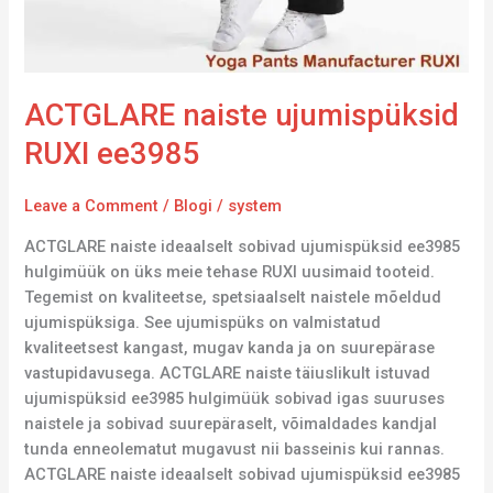
ACTGLARE naiste ujumispüksid
RUXI ee3985
Leave a Comment
/
Blogi
/
system
ACTGLARE naiste ideaalselt sobivad ujumispüksid ee3985
hulgimüük on üks meie tehase RUXI uusimaid tooteid.
Tegemist on kvaliteetse, spetsiaalselt naistele mõeldud
ujumispüksiga. See ujumispüks on valmistatud
kvaliteetsest kangast, mugav kanda ja on suurepärase
vastupidavusega. ACTGLARE naiste täiuslikult istuvad
ujumispüksid ee3985 hulgimüük sobivad igas suuruses
naistele ja sobivad suurepäraselt, võimaldades kandjal
tunda enneolematut mugavust nii basseinis kui rannas.
ACTGLARE naiste ideaalselt sobivad ujumispüksid ee3985