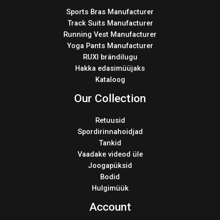
Sports Bras Manufacturer
Track Suits Manufacturer
Running Vest Manufacturer
Yoga Pants Manufacturer
RUXI brändilugu
Hakka edasimüüjaks
Kataloog
Our Collection
Retuusid
Spordirinnahoidjad
Tankid
Vaadake videod üle
Joogapüksid
Bodid
Hulgimüük
Account