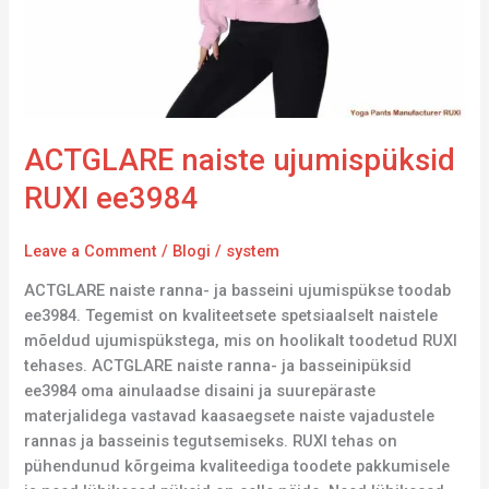
ACTGLARE naiste ujumispüksid
RUXI ee3984
Leave a Comment
/
Blogi
/
system
ACTGLARE naiste ranna- ja basseini ujumispükse toodab
ee3984. Tegemist on kvaliteetsete spetsiaalselt naistele
mõeldud ujumispükstega, mis on hoolikalt toodetud RUXI
tehases. ACTGLARE naiste ranna- ja basseinipüksid
ee3984 oma ainulaadse disaini ja suurepäraste
materjalidega vastavad kaasaegsete naiste vajadustele
rannas ja basseinis tegutsemiseks. RUXI tehas on
pühendunud kõrgeima kvaliteediga toodete pakkumisele