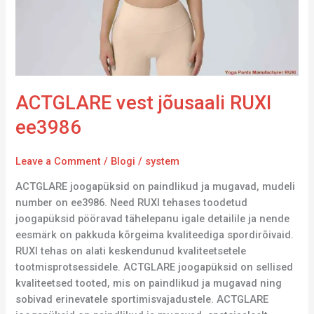
ACTGLARE vest jõusaali RUXI
ee3986
Leave a Comment
/
Blogi
/
system
ACTGLARE joogapüksid on paindlikud ja mugavad, mudeli
number on ee3986. Need RUXI tehases toodetud
joogapüksid pööravad tähelepanu igale detailile ja nende
eesmärk on pakkuda kõrgeima kvaliteediga spordirõivaid.
RUXI tehas on alati keskendunud kvaliteetsetele
tootmisprotsessidele. ACTGLARE joogapüksid on sellised
kvaliteetsed tooted, mis on paindlikud ja mugavad ning
sobivad erinevatele sportimisvajadustele. ACTGLARE