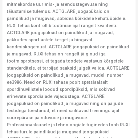
mitmekordse uurimis- ja arendustegevuse ning
täiustamise tulemus. ACTGLARE joogapüksid on
paindlikud ja mugavad, sobides kõikidele kehatüüpidele.
RUXI tehas kontrollib tootmise ajal rangelt kvaliteeti.
ACTGLARE joogapüksid on paindlikud ja mugavad,
pakkudes sportlastele kerget ja hingavat
kandmiskogemust. ACTGLARE joogapüksid on paindlikud
ja mugavad. RUXI tehas on rangelt jälginud iga
tootmisprotsessi, et tagada toodete vastavus kõrgetele
standarditele, et tarbijad saaksid julgelt valida. ACTGLARE
joogapüksid on paindlikud ja mugavad, mudeli number
ee3986. Need on RUXI tehase poolt spetsiaalselt
spordihuvilistele loodud spordipüksid, mis sobivad
erinevate spordialade vajadustega. ACTGLARE
joogapüksid on paindlikud ja mugavad ning on paljude
testidega tõestanud, et need säilitavad treeningu ajal
suurepärase painduvuse ja mugavuse.
Professionaalsusele ja tehnoloogiale tuginedes toob RUXI
tehas turule paindlikud ja mugavad joogapüksid