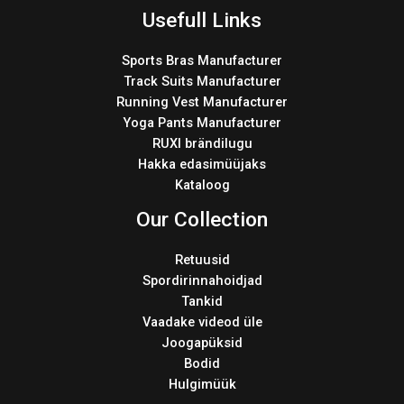
Usefull Links
Sports Bras Manufacturer
Track Suits Manufacturer
Running Vest Manufacturer
Yoga Pants Manufacturer
RUXI brändilugu
Hakka edasimüüjaks
Kataloog
Our Collection
Retuusid
Spordirinnahoidjad
Tankid
Vaadake videod üle
Joogapüksid
Bodid
Hulgimüük