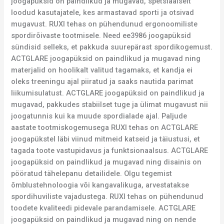
joogapüksid on paindlikud ja mugavad, spetsiaalselt
loodud kasutajatele, kes armastavad sporti ja otsivad
mugavust. RUXI tehas on pühendunud ergonoomiliste
spordirõivaste tootmisele. Need ee3986 joogapüksid
sündisid selleks, et pakkuda suurepärast spordikogemust.
ACTGLARE joogapüksid on paindlikud ja mugavad ning
materjalid on hoolikalt valitud tagamaks, et kandja ei
oleks treeningu ajal piiratud ja saaks nautida parimat
liikumisulatust. ACTGLARE joogapüksid on paindlikud ja
mugavad, pakkudes stabiilset tuge ja ülimat mugavust nii
joogatunnis kui ka muude spordialade ajal. Paljude
aastate tootmiskogemusega RUXI tehas on ACTGLARE
joogapükstel läbi viinud mitmeid katseid ja täiustusi, et
tagada toote vastupidavus ja funktsionaalsus. ACTGLARE
joogapüksid on paindlikud ja mugavad ning disainis on
pööratud tähelepanu detailidele. Olgu tegemist
õmblustehnoloogia või kangavalikuga, arvestatakse
spordihuviliste vajadustega. RUXI tehas on pühendunud
toodete kvaliteedi pidevale parandamisele. ACTGLARE
joogapüksid on paindlikud ja mugavad ning on nende