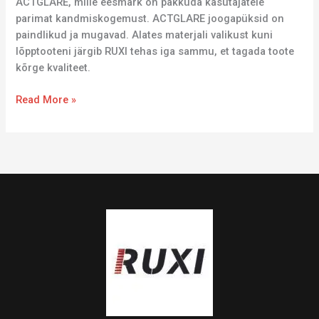
ACTGLARE, mille eesmärk on pakkuda kasutajatele
parimat kandmiskogemust. ACTGLARE joogapüksid on
paindlikud ja mugavad. Alates materjali valikust kuni
lõpptooteni järgib RUXI tehas iga sammu, et tagada toote
kõrge kvaliteet.
Read More »