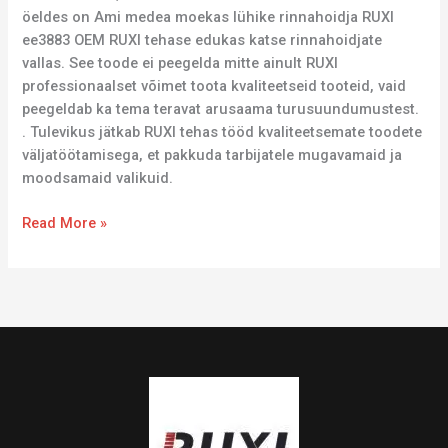
öeldes on Ami medea moekas lühike rinnahoidja RUXI
ee3883 OEM RUXI tehase edukas katse rinnahoidjate
vallas. See toode ei peegelda mitte ainult RUXI
professionaalset võimet toota kvaliteetseid tooteid, vaid
peegeldab ka tema teravat arusaama turusuundumustest.
. Tulevikus jätkab RUXI tehas tööd kvaliteetsemate toodete
väljatöötamisega, et pakkuda tarbijatele mugavamaid ja
moodsamaid valikuid.
Read More »