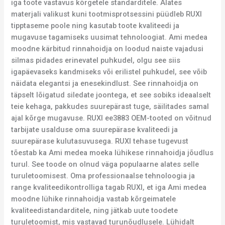
iga toote vastavus kõrgetele standarditele. Alates
materjali valikust kuni tootmisprotsessini püüdleb RUXI
tipptaseme poole ning kasutab toote kvaliteedi ja
mugavuse tagamiseks uusimat tehnoloogiat. Ami medea
moodne kärbitud rinnahoidja on loodud naiste vajadusi
silmas pidades erinevatel puhkudel, olgu see siis
igapäevaseks kandmiseks või erilistel puhkudel, see võib
näidata elegantsi ja enesekindlust. See rinnahoidja on
täpselt lõigatud siledate joontega, et see sobiks ideaalselt
teie kehaga, pakkudes suurepärast tuge, säilitades samal
ajal kõrge mugavuse. RUXI ee3883 OEM-tooted on võitnud
tarbijate usalduse oma suurepärase kvaliteedi ja
suurepärase kulutasuvusega. RUXI tehase tugevust
tõestab ka Ami medea moeka lühikese rinnahoidja jõudlus
turul. See toode on olnud väga populaarne alates selle
turuletoomisest. Oma professionaalse tehnoloogia ja
range kvaliteedikontrolliga tagab RUXI, et iga Ami medea
moodne lühike rinnahoidja vastab kõrgeimatele
kvaliteedistandarditele, ning jätkab uute toodete
turuletoomist, mis vastavad turunõudlusele. Lühidalt