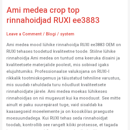
Ami medea crop top
rinnahoidjad RUXI ee3883
Leave a Comment
/
Blogi
/
system
Ami medea mood lühike rinnahoidja RUXI ee3883 OEM on
RUXI tehases toodetud kvaliteetne toode. Stiilne lühike
rinnahoidja Ami medea on tuntud oma keeruka disaini ja
kvaliteetsete materjalide poolest, mis sobivad igaks
elujuhtumiks. Professionaalse valukojana on RUXI-l
rikkalik tootmiskogemus ja täiustatud tehniline varustus,
mis suudab rahuldada turu nõudlust kvaliteetsete
rinnahoidjate järele. Ami medea moekas lühikeses
rinnahoidjas on nii mugavust kui ka moodsust. See mitte
ainult ei paku suurepärast tuge, vaid sisaldab ka
kaasaegseid moeelemente ja on kooskõlas praeguste
moesuundadega. Kui RUXI tehas seda rinnahoidjat
toodab, kontrollib see rangelt kõiki protsesse, et tagada