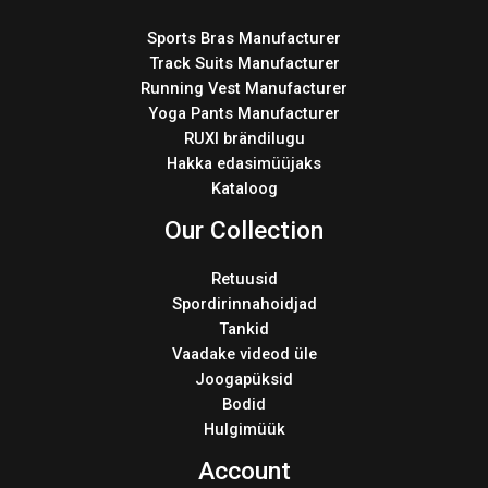
Sports Bras Manufacturer
Track Suits Manufacturer
Running Vest Manufacturer
Yoga Pants Manufacturer
RUXI brändilugu
Hakka edasimüüjaks
Kataloog
Our Collection
Retuusid
Spordirinnahoidjad
Tankid
Vaadake videod üle
Joogapüksid
Bodid
Hulgimüük
Account