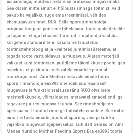
esipandlaga, muutes imetamise protsessi mugavamaks.
See disain mitte ainult ei hõlbusta rinnaga toitmist, vaid
pakub ka vajalikku tuge ema treenimisel, vältides
ebamugavustunnet. RUXI Selle spordirinnahoidja
originaaltootjana pöörame tähelepanu toote igale detailile
ja tagame, et iga tehasest tarnitud rinnahoidja vastaks
kõrgetele standarditele. Kasutame täiustatud
tootmistehnoloogiat ja kvaliteedijuhtimissüsteeme, et
tagada toote vastupidavus ja mugavus. Alates materjali
valikust kuni tootmiseni püüdleme täiuslikkuse poole igas
aspektis, et pakkuda imetavatele emadele parimat
tootekogemust. Ami Medea imetavale emale toitev
spordirinnahoidja ee3893 ühendab suurepäraselt
mugavuse ja funktsionaalsuse tänu RUXI oivalisele
meisterlikkusele, võimaldades imetavatel emadel end iga
tegevuse juures mugavalt tunda. See rinnahoidja on
spetsiaalselt loodud rinnaga toitvatele emadele. See mitte
ainult ei toeta emade jõudlust spordis, vaid pakub ka
vajalikku mugavust igapäevaelus. Lühidalt öeldes on Ami
Medea Nursing Mother Feeding Sports Bra ee3893 tootja