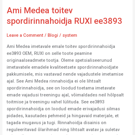
Ami Medea toitev
spordirinnahoidja RUXI ee3893
Leave a Comment
/
Blogi
/
system
Ami Medea imetavale emale toitev spordirinnahoidja
ee3893 OEM, RUXI on selle toote peamine
originaalseadmete tootja. Oleme spetsialiseerunud
imetavatele emadele kvaliteetsete spordirinnahoidjate
pakkumisele, mis vastavad nende vajadustele imetamise
ajal. See Ami Medea rinnahoidja ei ole lihtsalt
spordirinnahoidja, see on loodud toetama imetavate
emade vajadusi treeningu ajal, võimaldades neil hõlpsalt
toitmise ja treeningu vahel lülituda. See ee3893
spordirinnahoidja on loodud emade erivajadusi silmas
pidades, kasutades pehmeid ja hingavaid materjale, et
tagada mugavus ja tugi. Rinnahoidja disainis on
reguleeritavad õlarihmad ning lihtsalt avatav ja suletav