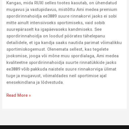
Kangas, mida RUXI selles tootes kasutab, on ühendatud
mugavus ja vastupidavus, mistõttu Ami medea premium
spordirinnahoidja ee3889 suure rinnakorvi jaoks ei sobi
mitte ainult intensiivseks sportimiseks, vaid sobib
suurepäraselt ka igapäevaseks kandmiseks. See
spordirinnahoidja on loodud pöörates tähelepanu
detailidele, et iga kandja saaks nautida parimat võimalikku
sportimiskogemust. Olenemata sellest, kas tegelete
jooksmise, jooga või mõne muu spordialaga, Ami medea
kvaliteetne spordirinnahoidja suurte rinnatükkide jaoks
ee3889 võib pakkuda naistele suure rinnakorviga ülimat
tuge ja mugavust, võimaldades neil sportimise ajal
enesekindlana ja lõdvestuda.
Read More »