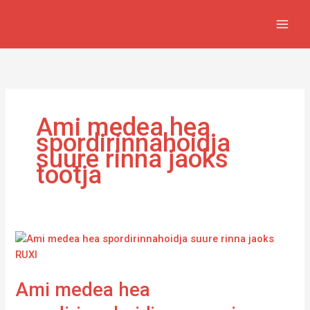
Skip
to
content
Ami medea hea
spordirinnahoidja
suure rinna jaoks
tootja
Ami
medea
hea
Ami medea hea
spordirinnahoidja
suure