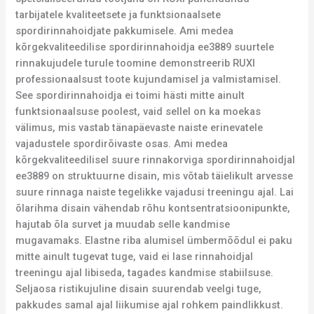
tarbijatele kvaliteetsete ja funktsionaalsete
spordirinnahoidjate pakkumisele. Ami medea
kõrgekvaliteedilise spordirinnahoidja ee3889 suurtele
rinnakujudele turule toomine demonstreerib RUXI
professionaalsust toote kujundamisel ja valmistamisel.
See spordirinnahoidja ei toimi hästi mitte ainult
funktsionaalsuse poolest, vaid sellel on ka moekas
välimus, mis vastab tänapäevaste naiste erinevatele
vajadustele spordirõivaste osas. Ami medea
kõrgekvaliteedilisel suure rinnakorviga spordirinnahoidjal
ee3889 on struktuurne disain, mis võtab täielikult arvesse
suure rinnaga naiste tegelikke vajadusi treeningu ajal. Lai
õlarihma disain vähendab rõhu kontsentratsioonipunkte,
hajutab õla survet ja muudab selle kandmise
mugavamaks. Elastne riba alumisel ümbermõõdul ei paku
mitte ainult tugevat tuge, vaid ei lase rinnahoidjal
treeningu ajal libiseda, tagades kandmise stabiilsuse.
Seljaosa ristikujuline disain suurendab veelgi tuge,
pakkudes samal ajal liikumise ajal rohkem paindlikkust.