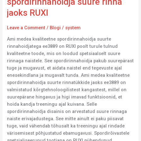
spordirinnahoidja suure rinna
rinna
jaoks RUXI
jaoks
RUXI
Leave a Comment
/
Blogi
/
system
Ami medea kvaliteetne spordirinnahoidja suurte
rinnahoidjatega ee3889 on RUXI poolt turule tulnud
kvaliteetne toode, mis on loodud spetsiaalselt suure
rinnaga naistele. See spordirinnahoidja pakub suurepärast
tuge ja mugavust, et aidata naistel end tegevuste ajal
enesekindlana ja mugavalt tunda. Ami medea kvaliteetne
spordirinnahoidja suurte rinnatükkide jaoks ee3889 on
valmistatud kõrgtehnoloogilistest kangastest, millel on
suurepärane hingavus ja higi imavad funktsioonid, et
hoida kandja treeningu ajal kuivana. Selle
spordirinnahoidja disainis on arvestatud suure rinnaga
naiste erivajadustega. See mitte ainult ei paku piisavat
tuge, vaid vähendab tõhusalt ka treeningu ajal rindade
värisemisest põhjustatud ebamugavusi. Spordirõivastele
spetsialiseerunud tootjana on RUXI pühendunud