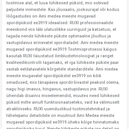
tootmise alal, et luua lühikesed püksid, mis sobivad
paljudele inimestele. Kas jõusaalis, jooksurajal või kodus
lõõgastudes on Ami medea meeste mugavad
spordipüksid ee3919 ideaalsed. RUXI professionaalide
meeskond viis läbi ulatuslikke uuringuid ja katsetusi, et
tagada nende lühikeste pükste optimaalne jõudlus ja
vastupidavus erinevatel spordialadel. Ami medea meeste
mugavad spordipüksid ee3919 Tootmisprotsessi käigus
kasutab RUXI täiustatud õmblustehnoloogiat ja ranget
kvaliteedikontrolli tagamaks, et iga lühikeste pükste paar
vastab eeldatavatele kõrgetele standarditele. Ami medea
meeste mugavatel spordipükstel ee3919 on kõik
omadused, mis tänapäeva spordirõivastel peaksid olema,
nagu higi imavus, hingavus, vastupidavus jne. RUXI
ühendab disainis moeelemendid, muutes need lühikesed
püksid mitte ainult funktsionaalseteks, vaid ka välimuselt
atraktiivseks. RUXI uuenduslikud tootmistehnikad ja
tähelepanu detailidele on muutnud Ami Medea meeste
mugavad spordipüksid ee3919 üheks kõige hinnatumaks
spordipüksiks turul. Nende lühikeste pükste iga detail on