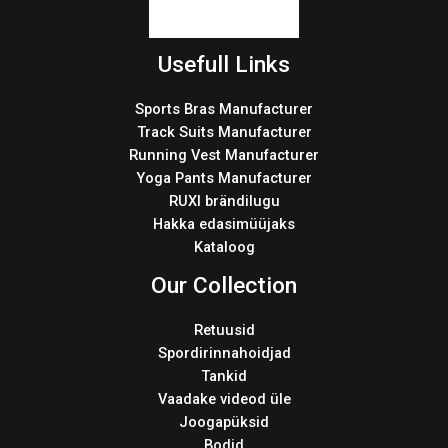
Usefull Links
Sports Bras Manufacturer
Track Suits Manufacturer
Running Vest Manufacturer
Yoga Pants Manufacturer
RUXI brändilugu
Hakka edasimüüjaks
Kataloog
Our Collection
Retuusid
Spordirinnahoidjad
Tankid
Vaadake videod üle
Joogapüksid
Bodid