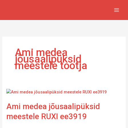
Skip
to
content
Ami medea
jõusaalipüksid
meestele tootja
Ami
medea
Ami medea jõusaalipüksid
jõusaalipüksid
meestele
meestele RUXI ee3919
RUXI
ee3919