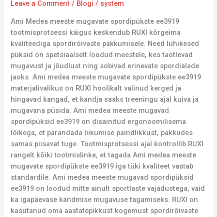
Leave a Comment
/
Blogi
/
system
Ami Medea meeste mugavate spordipükste ee3919
tootmisprotsessi käigus keskendub RUXI kõrgeima
kvaliteediga spordirõivaste pakkumisele. Need lühikesed
püksid on spetsiaalselt loodud meestele, kes taotlevad
mugavust ja jõudlust ning sobivad erinevate spordialade
jaoks. Ami medea meeste mugavate spordipükste ee3919
materjalivalikus on RUXI hoolikalt valinud kerged ja
hingavad kangad, et kandja saaks treeningu ajal kuiva ja
mugavana püsida. Ami medea meeste mugavad
spordipüksid ee3919 on disainitud ergonoomilisema
lõikega, et parandada liikumise paindlikkust, pakkudes
samas piisavat tuge. Tootmisprotsessi ajal kontrollib RUXI
rangelt kõiki tootmislinke, et tagada Ami medea meeste
mugavate spordipükste ee3919 iga tüki kvaliteet vastab
standardile. Ami medea meeste mugavad spordipüksid
ee3919 on loodud mitte ainult sportlaste vajadustega, vaid
ka igapäevase kandmise mugavuse tagamiseks. RUXI on
kasutanud oma aastatepikkust kogemust spordirõivaste