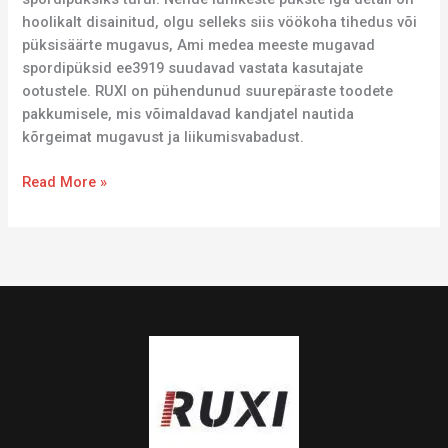
hoolikalt disainitud, olgu selleks siis vöökoha tihedus või
püksisäärte mugavus, Ami medea meeste mugavad
spordipüksid ee3919 suudavad vastata kasutajate
ootustele. RUXI on pühendunud suurepäraste toodete
pakkumisele, mis võimaldavad kandjatel nautida
kõrgeimat mugavust ja liikumisvabadust.
Read More »