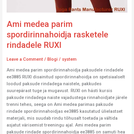
Ami medea parim
spordirinnahoidja rasketele
rindadele RUXI
Leave a Comment
/
Blogi
/
system
Ami medea parim spordirinnahoidja paksudele rindadele
ee3885 RUXI disainitud spordirinnahoidja on spetsiaalselt
loodud paksude rindadega naistele, pakkudes
suurepärast tuge ja mugavust. RUXI on hästi kursis
paksude rindadega naiste vajadustega rinnahoidjate järele
trenni tehes, seega on Ami medea parimas paksude
rindade spordirinnahoidjas ee3885 kasutatud ülielastset
materjali, mis suudab rindu tõhusalt toetada ja vältida
asjatut värisemist treeningu ajal. Ami medea parim
paksude rindade spordirinnahoidja ee3885 on samuti hea