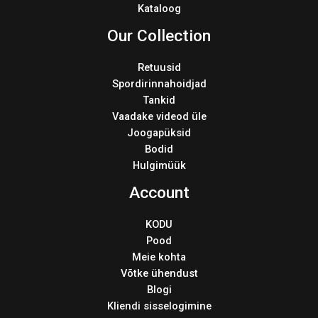
Kataloog
Our Collection
Retuusid
Spordirinnahoidjad
Tankid
Vaadake videod üle
Joogapüksid
Bodid
Hulgimüük
Account
KODU
Pood
Meie kohta
Võtke ühendust
Blogi
Kliendi sisselogimine