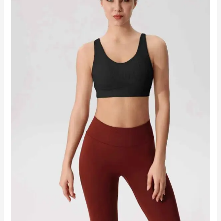
rindadele
RUXI