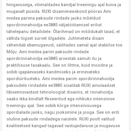
hingavusega, võimaldades kandjal treeningu ajal kuiva ja
mugavalt püsida. RUXI disainimeeskond pööras Ami
medea parima paksude rindade jaoks mõeldud
spordirinnahoidja ee3885 väljatöötamisel erilist
tähelepanu detailidele. Õlarihmad on mõõdukalt laiad, et
vältida liigset survet õlgadele. Juhtmeteta disain
vähendab ebamugavust, säilitades samal ajal stabiilse toe.
Mõju. Ami medea parim paksude rindade
spordirinnahoidja ee3885 arvestab samuti ilu ja
praktilisuse tasakaalu. See on lihtne, kuid moodne ja
sobib igapäevaseks kandmiseks ja erinevateks
spordiüritusteks. Ami medea parim spordirinnahoidja
paksudele rindadele ee3885 sisaldab RUXI ainulaadset
libisemisvastast tehnoloogiat disainis, et rinnahoidja
saaks ikka kindlalt fikseeritud ega nihkuks intensiivse
treeningu ajal. See sobib kõrge intensiivsusega
spordialade jaoks, nagu jooksmine ja jooga. See on eriti
oluline paksude rindadega naistele. RUXI poolt valitud
kvaliteetsed kangad tagavad vastupidavuse ja mugavuse