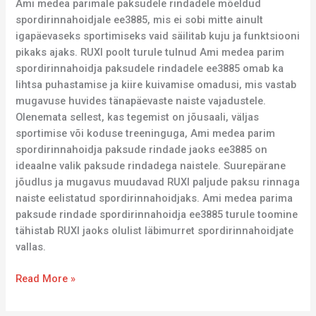
Ami medea parimale paksudele rindadele mõeldud
spordirinnahoidjale ee3885, mis ei sobi mitte ainult
igapäevaseks sportimiseks vaid säilitab kuju ja funktsiooni
pikaks ajaks. RUXI poolt turule tulnud Ami medea parim
spordirinnahoidja paksudele rindadele ee3885 omab ka
lihtsa puhastamise ja kiire kuivamise omadusi, mis vastab
mugavuse huvides tänapäevaste naiste vajadustele.
Olenemata sellest, kas tegemist on jõusaali, väljas
sportimise või koduse treeninguga, Ami medea parim
spordirinnahoidja paksude rindade jaoks ee3885 on
ideaalne valik paksude rindadega naistele. Suurepärane
jõudlus ja mugavus muudavad RUXI paljude paksu rinnaga
naiste eelistatud spordirinnahoidjaks. Ami medea parima
paksude rindade spordirinnahoidja ee3885 turule toomine
tähistab RUXI jaoks olulist läbimurret spordirinnahoidjate
vallas.
Read More »