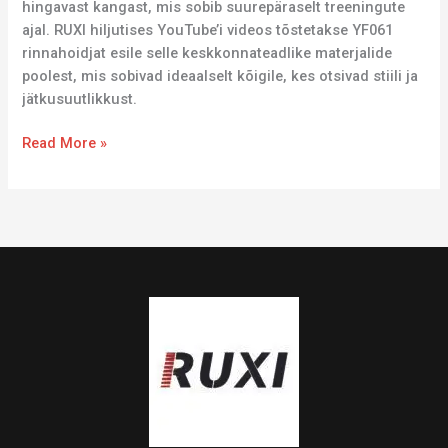
hingavast kangast, mis sobib suurepäraselt treeningute
ajal. RUXI hiljutises YouTube’i videos tõstetakse YF061
rinnahoidjat esile selle keskkonnateadlike materjalide
poolest, mis sobivad ideaalselt kõigile, kes otsivad stiili ja
jätkusuutlikkust.
Read More »