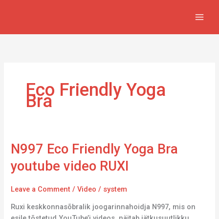
Skip
to
content
Eco Friendly Yoga
Bra
N997
N997 Eco Friendly Yoga Bra
Eco
youtube video RUXI
Friendly
Yoga
Leave a Comment
/
Video
/
system
Bra
youtube
Ruxi keskkonnasõbralik joogarinnahoidja N997, mis on
video
esile tõstetud YouTube’i videos, näitab jätkusuutlikku