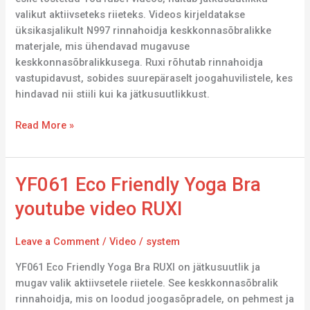
RUXI
valikut aktiivseteks riieteks. Videos kirjeldatakse
üksikasjalikult N997 rinnahoidja keskkonnasõbralikke
materjale, mis ühendavad mugavuse
keskkonnasõbralikkusega. Ruxi rõhutab rinnahoidja
vastupidavust, sobides suurepäraselt joogahuvilistele, kes
hindavad nii stiili kui ka jätkusuutlikkust.
Read More »
YF061
YF061 Eco Friendly Yoga Bra
Eco
youtube video RUXI
Friendly
Yoga
Leave a Comment
/
Video
/
system
Bra
youtube
YF061 Eco Friendly Yoga Bra RUXI on jätkusuutlik ja
video
mugav valik aktiivsetele riietele. See keskkonnasõbralik
RUXI
rinnahoidja, mis on loodud joogasõpradele, on pehmest ja