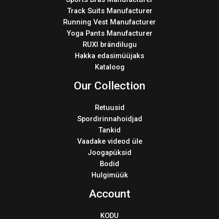
Track Suits Manufacturer
Running Vest Manufacturer
Yoga Pants Manufacturer
RUXI brändilugu
Hakka edasimüüjaks
Kataloog
Our Collection
Retuusid
Spordirinnahoidjad
Tankid
Vaadake videod üle
Joogapüksid
Bodid
Hulgimüük
Account
KODU