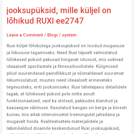
jooksupüksid, mille küljel on
lõhikud RUXI ee2747
Leave a Comment
/
Blogi
/
system
Ruxi küljel lõhikutega jooksupüksid on loodud mugavuse
ja liikuvuse tagamiseks. Need Ruxi täpselt valmistatud
lühikesed püksid pakuvad hingavat istuvust, mis sobivad
ideaalselt sportlastele ja fitnessihuvilistele. Külgmised
pilud suurendavad paindlikkust ja võimaldavad suuremat
liikumisulatust, muutes need ideaalselt erinevateks
tegevusteks, eriti jooksmiseks. Ruxi tähelepanu detailidele
tagab, et lühikesed püksid pole mitte ainult
funktsionaalsed, vaid ka stiilsed, pakkudes klanitud ja
kaasaegse välimuse. Kasutatud kangas on kerge ja kiiresti
kuivav, mis aitab intensiivsetel treeningutel jahedana ja
mugavalt hoida. Kvaliteetsetele materjalidele ja
läbimõeldud disainile keskendunud Ruxi jooksupüksid,