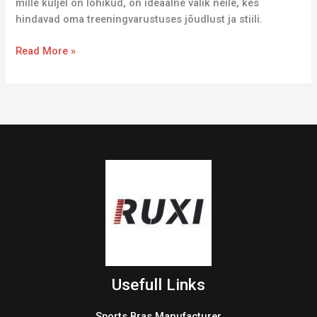
mille küljel on lõhikud, on ideaalne valik neile, kes
hindavad oma treeningvarustuses jõudlust ja stiili.
Read More »
Usefull Links
Sports Bras Manufacturer