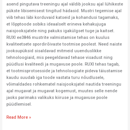
asend pingutava treeningu ajal väldib jooksu ajal lühikeste
pükste libisemisest tingitud hädasid. Mustri tegemise ajal
viib tehas läbi korduvaid katseid ja kohandusi tagamaks,
et lõpptoode sobiks ideaalselt erineva kehakujuga
naisjooksjatele ning pakuks igakülgset tuge ja kaitset.
RUXI ee3846 mustrite valmistamise tehas on kuulus
kvaliteetsete spordirõivaste tootmise poolest. Need naiste
jooksupüksid sisaldavad mitmeid uuenduslikke
tehnoloogiaid, mis peegeldavad tehase visadust ning
püüdlusi kvaliteedi ja mugavuse poole. RUXI tehas tagab,
et tootmisprotsesside ja tehnoloogiate pideva täiustamise
kaudu suudab iga toode vastata turu nõudlusele,
võimaldades rohkematel naisjooksjatel nautida treeningu
ajal mugavat ja mugavat kogemust, muutes selle nende
jaoks parimaks valikuks kiiruse ja mugavuse poole
püüdlemisel.
Read More »