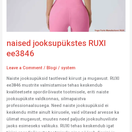
naised jooksupükstes RUXI
ee3846
Leave a Comment
/
Blogi
/
system
Naiste jooksupüksid taotlevad kiirust ja mugavust. RUXI
ee3846 mustrite valmistamise tehas keskendub
kvaliteetsete spordirõivaste tootmisele, eriti naiste
jooksupükste valdkonnas, silmapaistva
professionaalsusega. Need naiste jooksupüksid ei
keskendu mitte ainult kiirusele, vaid võtavad arvesse ka
ülimat mugavust, muutes need paljude jooksuhuviliste
jaoks esimeseks valikuks. RUXI tehas keskendub igat