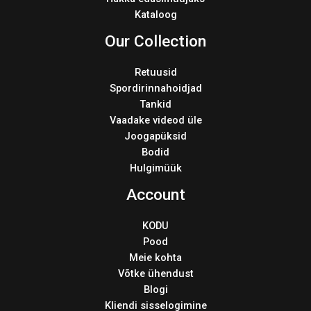
Kataloog
Our Collection
Retuusid
Spordirinnahoidjad
Tankid
Vaadake videod üle
Joogapüksid
Bodid
Hulgimüük
Account
KODU
Pood
Meie kohta
Võtke ühendust
Blogi
Kliendi sisselogimine