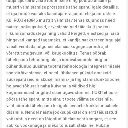
tüüpi spordirõivaste tootmisele ning pöörab disaini ja
mustri valmistamise protsessis tähelepanu igale detailile,
et iga toode vastaks kasutajate vajadustele ja ootustele.
Kui RUXI ee3846 mustrit valmistav tehas kujundas need
naiste jooksupüksid, arvestasid nad täielikult jooksu
liikumisomadustega ning valisid kerged, elastsed ja hästi
hingavad kangad tagamaks, et kandja saaks treeningu ajal
vabalt venitada, olgu selleks siis kogege sprindi ajal
võrratut mugavust. või kaugkoolitus. Tehas pöörab
tähelepanu tehnoloogiale ja innovatsioonile ning on
pühendunud uusima tootmistehnoloogia integreerimisele
spordirõivastesse, et need lühikesed püksid omaksid
suurepäraseid niiskuse imamis- ja higistamisfunktsioone,
hoiavad tõhusalt naha kuivana ja väldivad higi
kogunemisest tingitud ebamugavustunnet. RUXI tehas ei
pööra tähelepanu mitte ainult toote välimuse disainile,
vaid pöörab tähelepanu ka igale peenele funktsionaalsele
disainile. Nendel naiste jooksupükstel on eriti täiustatud
vöökoht ja need on lõigatud ülielastsest kangast, et see
sobiks vöökohaga ja oleks tõhusalt stabiilne. Pükste