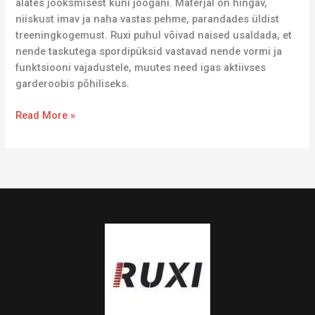
alates jooksmisest kuni joogani. Materjal on hingav,
niiskust imav ja naha vastas pehme, parandades üldist
treeningkogemust. Ruxi puhul võivad naised usaldada, et
nende taskutega spordipüksid vastavad nende vormi ja
funktsiooni vajadustele, muutes need igas aktiivses
garderoobis põhiliseks.
Read More »