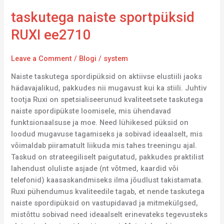
taskutega naiste sportpüksid
RUXI ee2710
Leave a Comment
/
Blogi
/
system
Naiste taskutega spordipüksid on aktiivse elustiili jaoks
hädavajalikud, pakkudes nii mugavust kui ka stiili. Juhtiv
tootja Ruxi on spetsialiseerunud kvaliteetsete taskutega
naiste spordipükste loomisele, mis ühendavad
funktsionaalsuse ja moe. Need lühikesed püksid on
loodud mugavuse tagamiseks ja sobivad ideaalselt, mis
võimaldab piiramatult liikuda mis tahes treeningu ajal.
Taskud on strateegiliselt paigutatud, pakkudes praktilist
lahendust oluliste asjade (nt võtmed, kaardid või
telefonid) kaasaskandmiseks ilma jõudlust takistamata.
Ruxi pühendumus kvaliteedile tagab, et nende taskutega
naiste spordipüksid on vastupidavad ja mitmekülgsed,
mistõttu sobivad need ideaalselt erinevateks tegevusteks