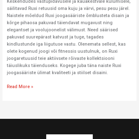
Keskendudes vastupidavusele ja kauakestvale kulumisele,
säilitavad Ruxi retuusid oma kuju ja värvi, pesu pesu järel.
Naistele mõeldud Ruxi joogasääriste õmblusteta disain ja
kõrge pihaosa pakuvad täiendavat mugavust ning
elegantset ja voolujoonelist välimust. Need säärised
pakuvad suurepärast katvust ja tuge, tagades
kindlustunde iga liigutuse vastu. Olenemata sellest, kas
olete kogenud joogi või fitnessis uustulnuk, on Ruxi
joogaretuusid teie aktiivsete rõivaste kollektsiooni
täiuslikuks täienduseks. Kogege juba täna naiste Ruxi
joogasääriste ülimat kvaliteeti ja stiilset disaini.
Read More »