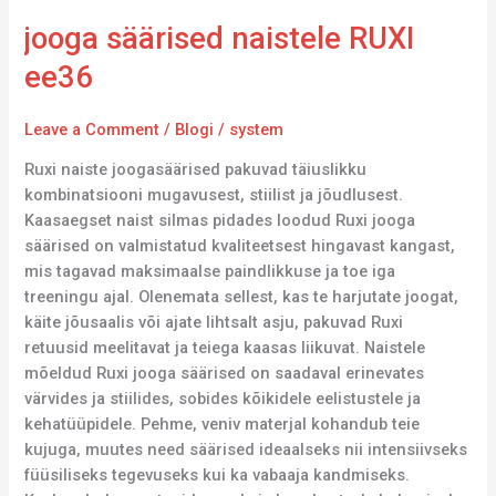
jooga säärised naistele RUXI
ee36
Leave a Comment
/
Blogi
/
system
Ruxi naiste joogasäärised pakuvad täiuslikku
kombinatsiooni mugavusest, stiilist ja jõudlusest.
Kaasaegset naist silmas pidades loodud Ruxi jooga
säärised on valmistatud kvaliteetsest hingavast kangast,
mis tagavad maksimaalse paindlikkuse ja toe iga
treeningu ajal. Olenemata sellest, kas te harjutate joogat,
käite jõusaalis või ajate lihtsalt asju, pakuvad Ruxi
retuusid meelitavat ja teiega kaasas liikuvat. Naistele
mõeldud Ruxi jooga säärised on saadaval erinevates
värvides ja stiilides, sobides kõikidele eelistustele ja
kehatüüpidele. Pehme, veniv materjal kohandub teie
kujuga, muutes need säärised ideaalseks nii intensiivseks
füüsiliseks tegevuseks kui ka vabaaja kandmiseks.