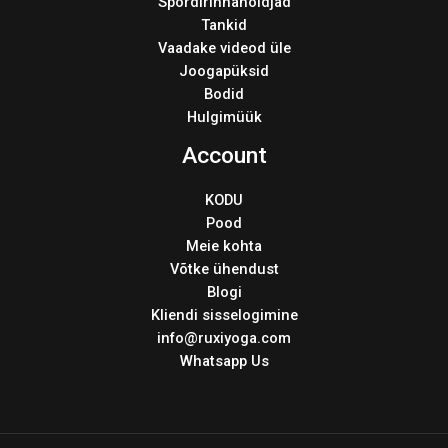
Spordirinnahoidjad
Tankid
Vaadake videod üle
Joogapüksid
Bodid
Hulgimüük
Account
KODU
Pood
Meie kohta
Võtke ühendust
Blogi
Kliendi sisselogimine
info@ruxiyoga.com
Whatsapp Us