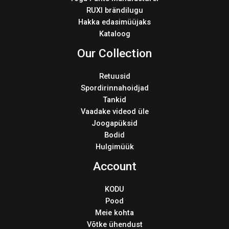
RUXI brändilugu
Hakka edasimüüjaks
Kataloog
Our Collection
Retuusid
Spordirinnahoidjad
Tankid
Vaadake videod üle
Joogapüksid
Bodid
Hulgimüük
Account
KODU
Pood
Meie kohta
Võtke ühendust