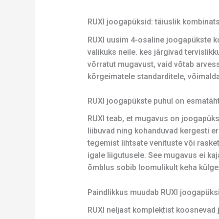
RUXI joogapüksid: täiuslik kombinat
RUXI uusim 4-osaline joogapükste k
valikuks neile. kes järgivad tervislik
võrratut mugavust, vaid võtab arvess
kõrgeimatele standarditele, võimald
RUXI joogapükste puhul on esmatäh
RUXI teab, et mugavus on joogapükst
liibuvad ning kohanduvad kergesti er
tegemist lihtsate venituste või rask
igale liigutusele. See mugavus ei kaj
õmblus sobib loomulikult keha külge,
Paindlikkus muudab RUXI joogapüksi
RUXI neljast komplektist koosnevad j