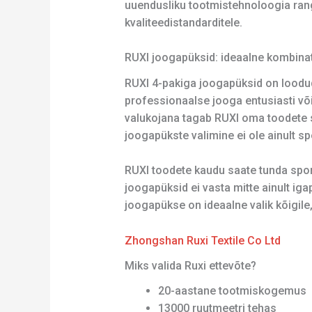
uuendusliku tootmistehnoloogia ran
kvaliteedistandarditele.
RUXI joogapüksid: ideaalne kombina
RUXI 4-pakiga joogapüksid on loodud
professionaalse jooga entusiasti võ
valukojana tagab RUXI oma toodete su
joogapükste valimine ei ole ainult spo
RUXI toodete kaudu saate tunda spo
joogapüksid ei vasta mitte ainult ig
joogapükse on ideaalne valik kõigile
Zhongshan Ruxi Textile Co Ltd
Miks valida Ruxi ettevõte?
20-aastane tootmiskogemus
13000 ruutmeetri tehas