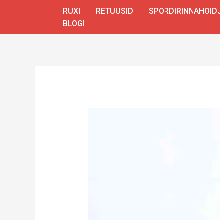
Skip
RUXI
RETUUSID
SPORDIRINNAHOID
to
BLOGI
content