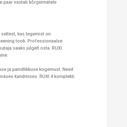
e paar vastab kõrgeimatele
sellest, kas tegemist on
treening toob. Professionaalse
utaja saaks julgelt osta. RUXI
mine.
use ja paindlikkuse kogemust. Need
päevases kandmises. RUXI 4 komplekti