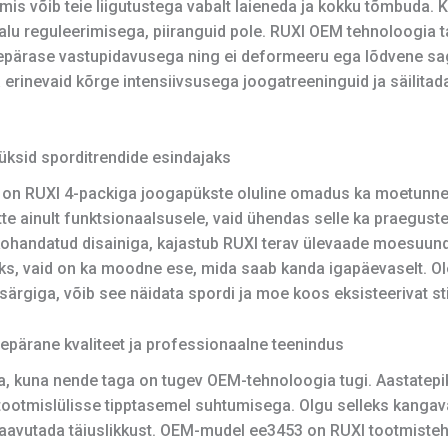
mis võib teie liigutustega vabalt laieneda ja kokku tõmbuda. 
alu reguleerimisega, piiranguid pole. RUXI OEM tehnoloogia ta
repärase vastupidavusega ning ei deformeeru ega lõdvene sag
ia erinevaid kõrge intensiivsusega joogatreeninguid ja säilitada
ksid sporditrendide esindajaks
e on RUXI 4-packiga joogapükste oluline omadus ka moetunne
te ainult funktsionaalsusele, vaid ühendas selle ka praegus
kohandatud disainiga, kajastub RUXI terav ülevaade moesuun
ks, vaid on ka moodne ese, mida saab kanda igapäevaselt. Ol
ärgiga, võib see näidata spordi ja moe koos eksisteerivat stii
epärane kvaliteet ja professionaalne teenindus
ta, kuna nende taga on tugev OEM-tehnoloogia tugi. Aastat
tootmislülisse tipptasemel suhtumisega. Olgu selleks kangavali
 saavutada täiuslikkust. OEM-mudel ee3453 on RUXI tootmiste