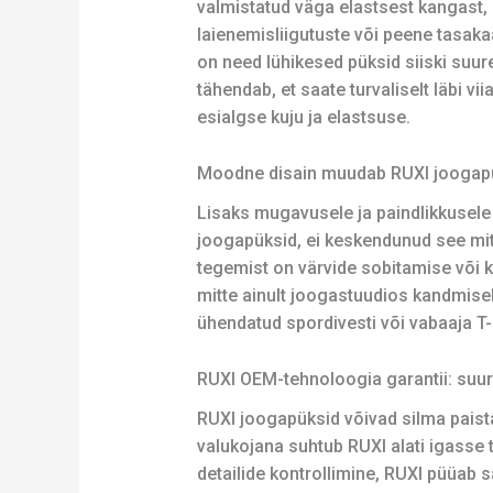
valmistatud väga elastsest kangast, 
laienemisliigutuste või peene tasaka
on need lühikesed püksid siiski suu
tähendab, et saate turvaliselt läbi vi
esialgse kuju ja elastsuse.
Moodne disain muudab RUXI joogapü
Lisaks mugavusele ja paindlikkusel
joogapüksid, ei keskendunud see mit
tegemist on värvide sobitamise või 
mitte ainult joogastuudios kandmise
ühendatud spordivesti või vabaaja T-s
RUXI OEM-tehnoloogia garantii: suur
RUXI joogapüksid võivad silma pais
valukojana suhtub RUXI alati igasse 
detailide kontrollimine, RUXI püüab