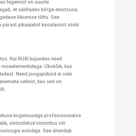
Kas tegemist on suurte
gab, et säilitades kõrge elastsuse,
edase liikumise tõttu. See
 pärast pikaajalist kasutamist siiski
tus. Kui RUXI kujundas need
te moeelementidega. Ükskõik, kas
dadest. Need joogapüksid ei sobi
enemata sellest, kas see on
li.
epikkuse kogemusega professionaalse
k, viimistletud viimistlus või
hnoloogia esindaja. See ühendab