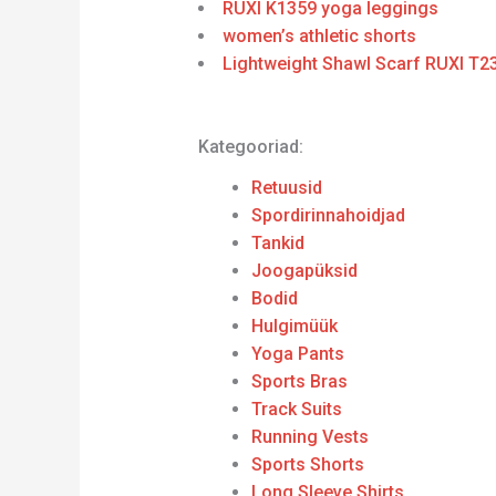
RUXI K1359 yoga leggings
women’s athletic shorts
Lightweight Shawl Scarf RUXI T2
Kategooriad:
Retuusid
Spordirinnahoidjad
Tankid
Joogapüksid
Bodid
Hulgimüük
Yoga Pants
Sports Bras
Track Suits
Running Vests
Sports Shorts
Long Sleeve Shirts