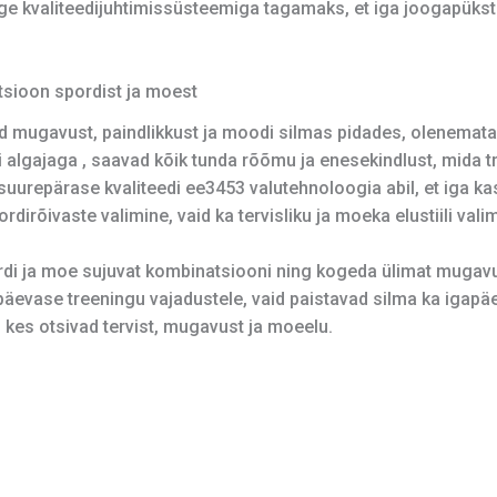
ge kvaliteedijuhtimissüsteemiga tagamaks, et iga joogapükst
tsioon spordist ja moest
 mugavust, paindlikkust ja moodi silmas pidades, olenemata 
i algajaga , saavad kõik tunda rõõmu ja enesekindlust, mida 
urepärase kvaliteedi ee3453 valutehnoloogia abil, et iga kas
rdirõivaste valimine, vaid ka tervisliku ja moeka elustiili vali
rdi ja moe sujuvat kombinatsiooni ning kogeda ülimat mugav
apäevase treeningu vajadustele, vaid paistavad silma ka iga
, kes otsivad tervist, mugavust ja moeelu.