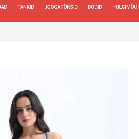
JAD
TANKID
JOOGAPÜKSID
BODID
HULGIMÜÜ