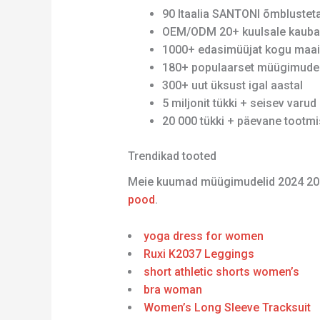
90 Itaalia SANTONI õmblusteta 
OEM/ODM 20+ kuulsale kauba
1000+ edasimüüjat kogu maa
180+ populaarset müügimudel
300+ uut üksust igal aastal
5 miljonit tükki + seisev varud
20 000 tükki + päevane tootm
Trendikad tooted
Meie kuumad müügimudelid 2024 20
pood
.
yoga dress for women
Ruxi K2037 Leggings
short athletic shorts women’s
bra woman
Women’s Long Sleeve Tracksuit