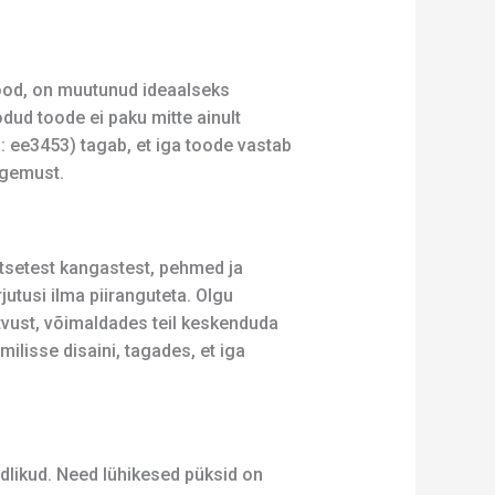
ood, on muutunud ideaalseks
odud toode ei paku mitte ainult
: ee3453) tagab, et iga toode vastab
ogemust.
etsetest kangastest, pehmed ja
utusi ilma piiranguteta. Olgu
atvust, võimaldades teil keskenduda
ilisse disaini, tagades, et iga
dlikud. Need lühikesed püksid on