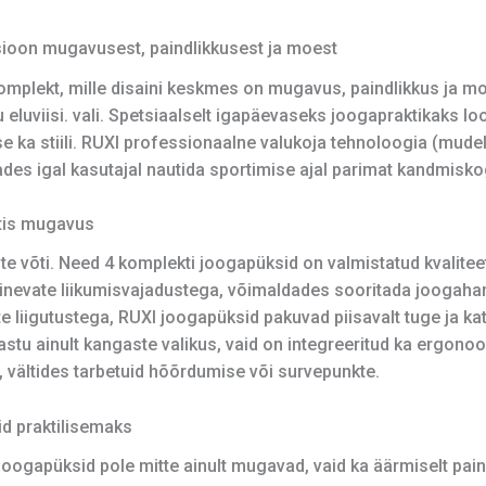
sioon mugavusest, paindlikkusest ja moest
omplekt, mille disaini keskmes on mugavus, paindlikkus ja m
ku eluviisi. vali. Spetsiaalselt igapäevaseks joogapraktikaks lo
e ka stiili. RUXI professionaalne valukoja tehnoloogia (mudel
ades igal kasutajal nautida sportimise ajal parimat kandmisk
tis mugavus
e võti. Need 4 komplekti joogapüksid on valmistatud kvalite
inevate liikumisvajadustega, võimaldades sooritada joogaharj
ete liigutustega, RUXI joogapüksid pakuvad piisavalt tuge ja k
astu ainult kangaste valikus, vaid on integreeritud ka ergonoom
 vältides tarbetuid hõõrdumise või survepunkte.
d praktilisemaks
oogapüksid pole mitte ainult mugavad, vaid ka äärmiselt pain