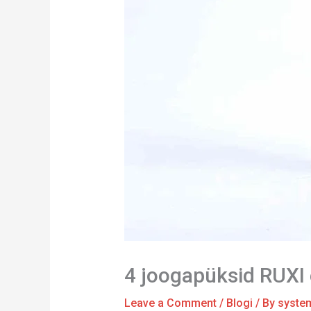
4 joogapüksid RUXI
Leave a Comment
/
Blogi
/ By
syste