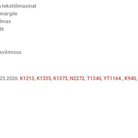
tekstiilimasinat
märgile
ilmas
it
isvõimsus
25 2026:
K1213
,
K1335
,
K1373
,
N2272
,
T1340
,
YT1164
,
K940