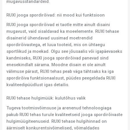
mugavusstandardeid.
RUXI jooga spordirõivad: nii mood kui funktsioon
RUXI jooga spordirõivad ei taotle mitte ainult disaini
mugavust, vaid sisaldavad ka moeelemente. RUXI tehase
disainerid ühendavad uusimad moetrendid
spordirõivastega, et luua tooteid, mis on ühtaegu
sportlikud ja moekad. Olgu see jõusaalis või igapäevaseks
kandmiseks, RUXI jooga spordirõivad panevad sind
enesekindlalt särama. Moodne disain ei ole ainult
välimuse pärast, RUXI tehas peab väga tähtsaks ka iga
spordirõiva funktsionaalsust, püüdes peegeldada RUXI
kvaliteedipüüdlust igas detailis.
RUXI tehase hulgimüük: kulutõhus valik
Tugeva tootmisvõimsuse ja arenenud tehnoloogiaga
pakub RUXI tehas turule kvaliteetseid jooga spordirõivaste
hulgimüügiteenuseid. RUXI tehase hulgihinnad on
äärmiselt konkurentsivõimelised, võimaldades