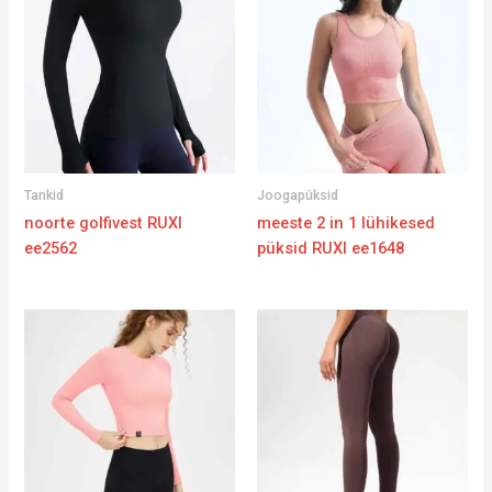
Tankid
Joogapüksid
noorte golfivest RUXI
meeste 2 in 1 lühikesed
ee2562
püksid RUXI ee1648