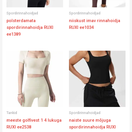
Spordirinnahoidjad
Spordirinnahoidjad
polsterdamata
niiskust imav rinnahoidja
spordirinnahoidja RUXI
RUXI ee1034
ee1389
Tankid
Spordirinnahoidjad
meeste golfivest 1 4 lukuga
naiste suure mõjuga
RUXI ee2538
spordirinnahoidja RUXI