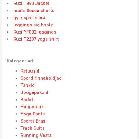
Ruxi T890 Jacket
men’s fleece shorts
gym sports bra
leggings big booty
Ruxi YF002 leggings
Ruxi T2297 yoga shirt
Kategooriad:
Retuusid
Spordirinnahoidjad
Tankid
Joogapüksid
Bodid
Hulgimüük
Yoga Pants
Sports Bras
Track Suits
Running Vests