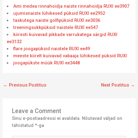
Ami medea rinnahoidja naiste rinnahoidja RUXI ee3907
ujumisnaiste lühikesed püksid RUXI ee2952
taskutega naiste golfipüksid RUXI ee3036
treeningsukkpüksid naistele RUXI ee547
kiiresti kuivavad pikkade varrukatega särgid RUXI
ee3132
flare joogapüksid naistele RUXI ee49
meeste kiirelt kuivavad vabaaja lühikesed püksid RUXI
joogapükste müük RUXI ee3448
←
Previous Postitus
Next Postitus
→
Leave a Comment
Sinu e-postiaadressi ei avaldata.
Nõutavad väljad on
tähistatud
*
-ga