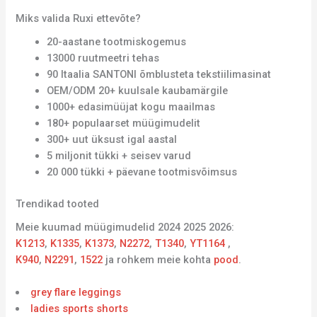
Miks valida Ruxi ettevõte?
20-aastane tootmiskogemus
13000 ruutmeetri tehas
90 Itaalia SANTONI õmblusteta tekstiilimasinat
OEM/ODM 20+ kuulsale kaubamärgile
1000+ edasimüüjat kogu maailmas
180+ populaarset müügimudelit
300+ uut üksust igal aastal
5 miljonit tükki + seisev varud
20 000 tükki + päevane tootmisvõimsus
Trendikad tooted
Meie kuumad müügimudelid 2024 2025 2026:
K1213
,
K1335
,
K1373
,
N2272
,
T1340
,
YT1164
,
K940
,
N2291
,
1522
ja rohkem meie kohta
pood
.
grey flare leggings
ladies sports shorts