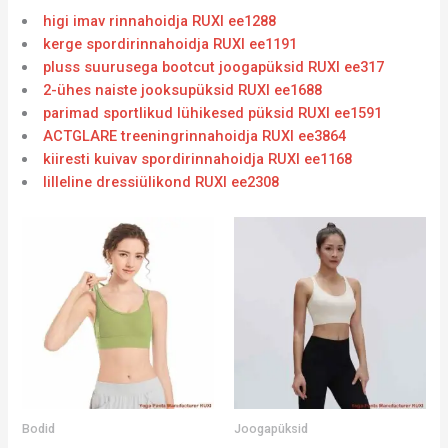
higi imav rinnahoidja RUXI ee1288
kerge spordirinnahoidja RUXI ee1191
pluss suurusega bootcut joogapüksid RUXI ee317
2-ühes naiste jooksupüksid RUXI ee1688
parimad sportlikud lühikesed püksid RUXI ee1591
ACTGLARE treeningrinnahoidja RUXI ee3864
kiiresti kuivav spordirinnahoidja RUXI ee1168
lilleline dressiülikond RUXI ee2308
Bodid
Joogapüksid