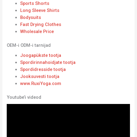
Sports Shorts
Long Sleeve Shirts
Bodysuits
Fast Drying Clothes
Wholesale Price
OEM-i ODM-i tarnijad
Joogapükste tootja
Spordirinnahoidjate tootja
Spordidresside tootja
Jooksuvesti tootja
www.RuxiYoga.com
Youtube’i videod