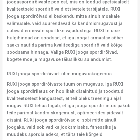
joogaspordirõivaste poolest, mis on loodud spetsiaalselt
kvaliteetseid spordirõivaid otsivatele tarbijatele. RUXI
jooga spordirõivad ei keskendu mitte ainult moekale
välimusele, vaid suurendavad ka kandmismugavust ja
sobivad erinevate sportlike vajadustega. RUXI tehase
hulgihinnad on soodsad, et iga joogat armastav sõber
saaks nautida parima kvaliteediga spordirõivaid kõige
soodsama hinnaga. Valige RUXI jooga spordirõivad,
kogete moe ja mugavuse täiuslikku sulandumist.
RUXI jooga spordirõivad: ülim mugavuskogemus
RUXI jooga spordirõivaste tuum on mugavus. Iga RUXI
jooga spordiriietus on hoolikalt disainitud ja toodetud
kvaliteetsetest kangastest, et teil oleks treeningu ajal
mugav. RUXI tehas tagab, et iga jooga spordiriietus pakub
teile parimat kandmiskogemust, optimeerides pidevalt
disaini. RUXI jooga spordirõivad ei sobi mitte ainult
joogaks, vaid sobivad ka jooksmiseks, fitnessiks ja
muudeks spordialadeks, et täita teie kõrgeid