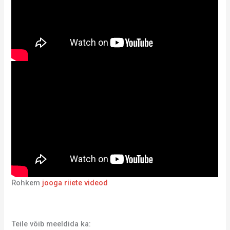
Rohkem
jooga riiete videod
Teile võib meeldida ka: