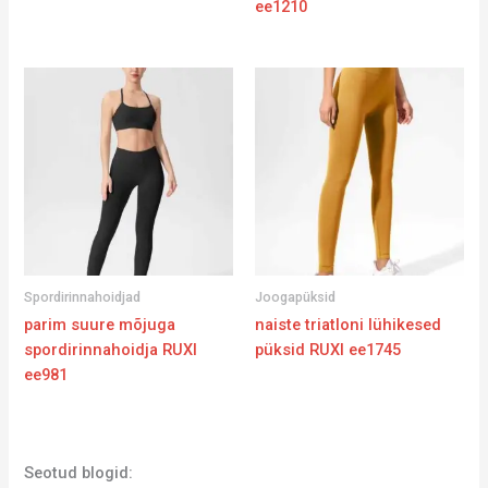
ee1210
Spordirinnahoidjad
Joogapüksid
parim suure mõjuga
naiste triatloni lühikesed
spordirinnahoidja RUXI
püksid RUXI ee1745
ee981
Seotud blogid: