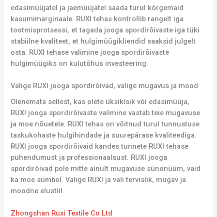
edasimüüjatel ja jaemüüjatel saada turul kõrgemaid
kasumimarginaale. RUXI tehas kontrollib rangelt iga
tootmisprotsessi, et tagada jooga spordirõivaste iga tüki
stabiilne kvaliteet, et hulgimüügikliendid saaksid julgelt
osta. RUXI tehase valimine jooga spordirõivaste
hulgimüügiks on kulutõhus investeering.
Valige RUXI jooga spordirõivad, valige mugavus ja mood
Olenemata sellest, kas olete üksikisik või edasimüüja,
RUXI jooga spordirõivaste valimine vastab teie mugavuse
ja moe nõuetele. RUXI tehas on võitnud turul tunnustuse
taskukohaste hulgihindade ja suurepärase kvaliteediga.
RUXI jooga spordirõivaid kandes tunnete RUXI tehase
pühendumust ja professionaalsust. RUXI jooga
spordirõivad pole mitte ainult mugavuse sünonüüm, vaid
ka moe sümbol. Valige RUXI ja vali tervislik, mugav ja
moodne elustiil.
Zhongshan Ruxi Textile Co Ltd