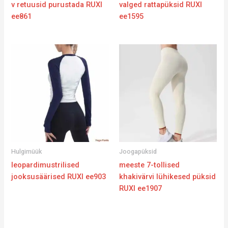
v retuusid purustada RUXI
valged rattapüksid RUXI
ee861
ee1595
Hulgimüük
Joogapüksid
leopardimustrilised
meeste 7-tollised
jooksusäärised RUXI ee903
khakivärvi lühikesed püksid
RUXI ee1907