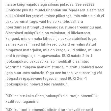
naiste kõigi vajadustega silmas pidades. See ee2929
lühikeste pükste mudel ühendab suurepäraselt sisemised
sukkpüksid kergete välimiste pükstega, mis mitte ainult ei
paku paremat tuge, vaid hoiab ka tõhusalt ära
hõõrdumisest tingitud ebamugavustunde treeningu ajal.
Sisemised sukkpüksid on valmistatud ülielastsest
kangast, mis on naha lähedal ja pakub stabiilset tuge;
samas kui välimised lühikesed püksid on valmistatud
hingavast materjalist, mis on kerge, kuid stiilne, muutes
end treeningu ajal mugavamaks. RUXI naiste 2-in-1
jooksupüksid pakuvad ka läbi hoolikalt disainitud
vöörihma mugava mähkimistunde, mistõttu sobivad need
igas suuruses naistele. Olgu see intensiivne treening või
lõõgastav igapäevane tegevus, need RUXI 2-in-1
jooksupüksid hoiavad teid rahulikult.
RUXI naiste kaks-ühes jooksupüksid: tootja otsemüük,
kvaliteedi tagamine
RUXI kui tootja otsemüügibränd tarnib kvaliteetseid