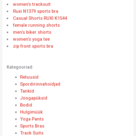
women’s tracksuit
Ruxi N1379 sports bra
Casual Shorts RUXI K1544
female running shorts
men’s biker shorts
women’s yoga tee
zip front sports bra
Kategooriad:
Retuusid
Spordirinnahoidjad
Tankid
Joogapüksid
Bodid
Hulgimüük
Yoga Pants
Sports Bras
Track Suits