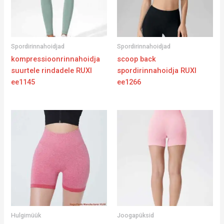
Spordirinnahoidjad
Spordirinnahoidjad
kompressioonrinnahoidja
scoop back
suurtele rindadele RUXI
spordirinnahoidja RUXI
ee1145
ee1266
Hulgimüük
Joogapüksid