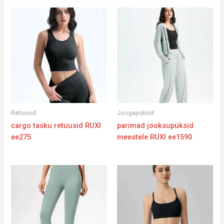
Retuusid
Joogapüksid
cargo tasku retuusid RUXI
parimad jooksupüksid
ee275
meestele RUXI ee1590