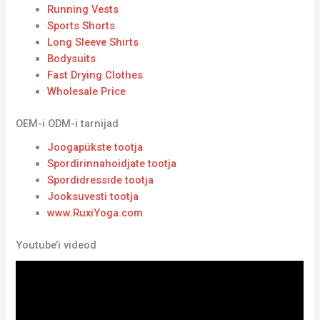
Running Vests
Sports Shorts
Long Sleeve Shirts
Bodysuits
Fast Drying Clothes
Wholesale Price
OEM-i ODM-i tarnijad
Joogapükste tootja
Spordirinnahoidjate tootja
Spordidresside tootja
Jooksuvesti tootja
www.RuxiYoga.com
Youtube’i videod