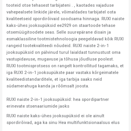
tooteid otse tehasest tarbijateni . , kaotades vajaduse
vahepealsete linkide järele, võimaldades tarbijatel osta
kvaliteetseid spordirõivaid soodsama hinnaga. RUXI naiste
kaks-ühes jooksupüksid ee2929 on staartoode tehase
otsemüügitoodete seas. Selle suurepärane disain ja
esmaklassiline tootmistehnoloogia peegeldavad kõik RUXI
rangeid tootekvaliteedi nõudeid. RUXI naiste 2-in-1
jooksupüksid on pälvinud turul laialdast tunnustust oma
vastupidavuse, mugavuse ja tõhusa jõudluse poolest.
RUXI tootmisprotsess on rangelt kontrollitud tagamaks, et
iga RUXI 2-in-1 jooksupükste paar vastaks kõrgeimatele
kvaliteedistandarditele, et iga tarbija saaks neid
südamerahuga kanda ja rõõmsalt joosta.
RUXI naiste 2-in-1 jooksupüksid: hea spordipartner
erinevate stsenaariumide jaoks
RUXI naiste kaks-ühes jooksupüksid ei ole ainult
spordirõivad, aga ka sinu Hea multifunktsionaalsus elus