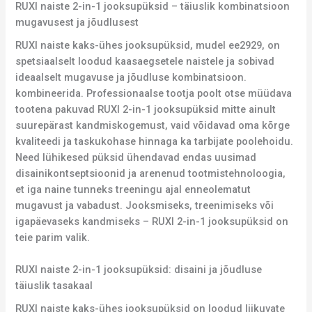
RUXI naiste 2-in-1 jooksupüksid – täiuslik kombinatsioon
mugavusest ja jõudlusest
RUXI naiste kaks-ühes jooksupüksid, mudel ee2929, on
spetsiaalselt loodud kaasaegsetele naistele ja sobivad
ideaalselt mugavuse ja jõudluse kombinatsioon.
kombineerida. Professionaalse tootja poolt otse müüdava
tootena pakuvad RUXI 2-in-1 jooksupüksid mitte ainult
suurepärast kandmiskogemust, vaid võidavad oma kõrge
kvaliteedi ja taskukohase hinnaga ka tarbijate poolehoidu.
Need lühikesed püksid ühendavad endas uusimad
disainikontseptsioonid ja arenenud tootmistehnoloogia,
et iga naine tunneks treeningu ajal enneolematut
mugavust ja vabadust. Jooksmiseks, treenimiseks või
igapäevaseks kandmiseks – RUXI 2-in-1 jooksupüksid on
teie parim valik.
RUXI naiste 2-in-1 jooksupüksid: disaini ja jõudluse
täiuslik tasakaal
RUXI naiste kaks-ühes jooksupüksid on loodud liikuvate