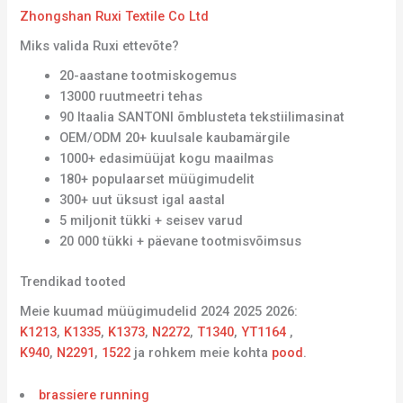
Zhongshan Ruxi Textile Co Ltd
Miks valida Ruxi ettevõte?
20-aastane tootmiskogemus
13000 ruutmeetri tehas
90 Itaalia SANTONI õmblusteta tekstiilimasinat
OEM/ODM 20+ kuulsale kaubamärgile
1000+ edasimüüjat kogu maailmas
180+ populaarset müügimudelit
300+ uut üksust igal aastal
5 miljonit tükki + seisev varud
20 000 tükki + päevane tootmisvõimsus
Trendikad tooted
Meie kuumad müügimudelid 2024 2025 2026:
K1213
,
K1335
,
K1373
,
N2272
,
T1340
,
YT1164
,
K940
,
N2291
,
1522
ja rohkem meie kohta
pood
.
brassiere running