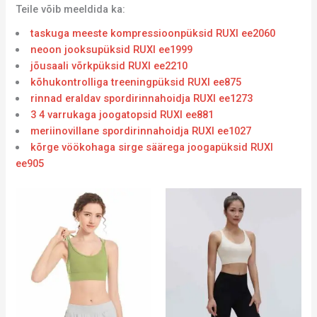
Teile võib meeldida ka:
taskuga meeste kompressioonpüksid RUXI ee2060
neoon jooksupüksid RUXI ee1999
jõusaali võrkpüksid RUXI ee2210
kõhukontrolliga treeningpüksid RUXI ee875
rinnad eraldav spordirinnahoidja RUXI ee1273
3 4 varrukaga joogatopsid RUXI ee881
meriinovillane spordirinnahoidja RUXI ee1027
kõrge vöökohaga sirge säärega joogapüksid RUXI
ee905