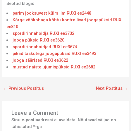
Seotud blogid:
parim jooksuvest külm ilm RUXI ee2448
Kõrge vöökohaga kõhtu kontrollivad joogapüksid RUXI
ee810
spordirinnahoidja RUXI ee3732
jooga püksid RUXI ee3620
spordirinnahoidjad RUXI ee3674
pikad taskutega joogapüksid RUXI ee3493
jooga säärised RUXI ee3622
mustad naiste ujumispüksid RUXI ee2682
←
Previous Postitus
Next Postitus
→
Leave a Comment
Sinu e-postiaadressi ei avaldata.
Nõutavad väljad on
tähistatud
*
-ga