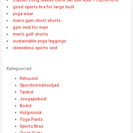
Classic Long Sleeve Outfit ski suit Ruxi T1525 K1610
good sports bra for large bust
yoga wear
mens gym short shorts
gym vest for men
men’s golf shorts
sustainable yoga leggings
sleeveless sports vest
Kategooriad:
Retuusid
Spordirinnahoidjad
Tankid
Joogapüksid
Bodid
Hulgimüük
Yoga Pants
Sports Bras
Track Suits