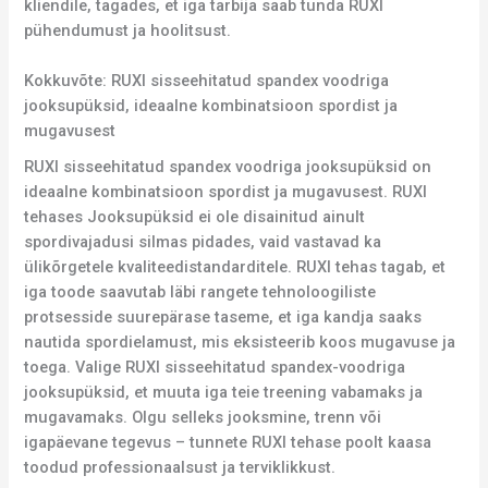
kliendile, tagades, et iga tarbija saab tunda RUXI
pühendumust ja hoolitsust.
Kokkuvõte: RUXI sisseehitatud spandex voodriga
jooksupüksid, ideaalne kombinatsioon spordist ja
mugavusest
RUXI sisseehitatud spandex voodriga jooksupüksid on
ideaalne kombinatsioon spordist ja mugavusest. RUXI
tehases Jooksupüksid ei ole disainitud ainult
spordivajadusi silmas pidades, vaid vastavad ka
ülikõrgetele kvaliteedistandarditele. RUXI tehas tagab, et
iga toode saavutab läbi rangete tehnoloogiliste
protsesside suurepärase taseme, et iga kandja saaks
nautida spordielamust, mis eksisteerib koos mugavuse ja
toega. Valige RUXI sisseehitatud spandex-voodriga
jooksupüksid, et muuta iga teie treening vabamaks ja
mugavamaks. Olgu selleks jooksmine, trenn või
igapäevane tegevus – tunnete RUXI tehase poolt kaasa
toodud professionaalsust ja terviklikkust.