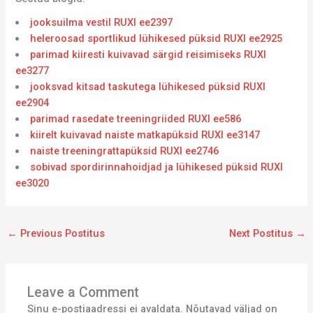
jooksuilma vestil RUXI ee2397
heleroosad sportlikud lühikesed püksid RUXI ee2925
parimad kiiresti kuivavad särgid reisimiseks RUXI
ee3277
jooksvad kitsad taskutega lühikesed püksid RUXI
ee2904
parimad rasedate treeningriided RUXI ee586
kiirelt kuivavad naiste matkapüksid RUXI ee3147
naiste treeningrattapüksid RUXI ee2746
sobivad spordirinnahoidjad ja lühikesed püksid RUXI
ee3020
←
Previous Postitus
Next Postitus
→
Leave a Comment
Sinu e-postiaadressi ei avaldata.
Nõutavad väljad on