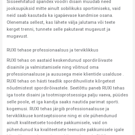
Sisseehitatud spandex voodri disain muudab need
jooksupüksid mitte ainult sobilikuks sportimiseks, vaid
neid saab kasutada ka igapäevase kandmise osana.
Olenemata sellest, kas lähete välja jalutama või teete
kerget trenni, tunnete selle pakutavat mugavust ja
mugavust.
RUXI tehase professionaalsus ja terviklikkus
RUXI tehas on aastaid keskendunud spordirõivaste
disainile ja valmistamisele ning võitnud oma
professionaalsuse ja aususega meie klientide usalduse .
RUXI tehas on hästi teadlik spordihuviliste kõrgetest
nõudmistest spordirõivastele. Seetõttu paneb RUXI tehas
iga toote disaini ja tootmisprotsessiga palju vaeva, püüdes
selle poole, et iga kandja saaks nautida parimat sporti.
kogemusi. RUXI tehas järgib professionaalsuse ja
terviklikkuse kontseptsioone ning ei ole pühendunud
ainult kvaliteetsete toodete pakkumisele, vaid on
pühendunud ka kvaliteetsete teenuste pakkumisele igale