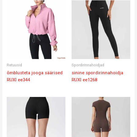
Retuusid
Spordirinnahoidjad
õmblusteta jooga säärised
sinine spordirinnahoidja
RUXI ee344
RUXI ee1268