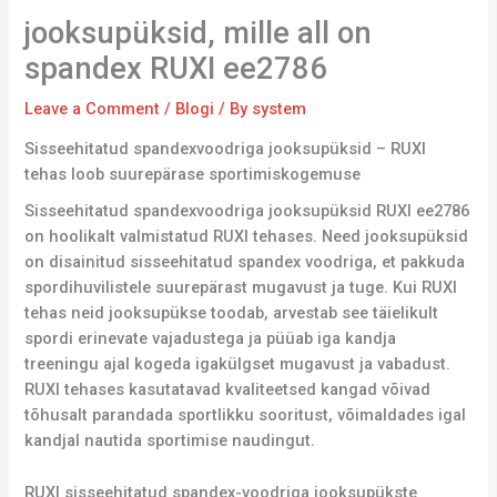
jooksupüksid, mille all on
spandex RUXI ee2786
Leave a Comment
/
Blogi
/ By
system
Sisseehitatud spandexvoodriga jooksupüksid – RUXI
tehas loob suurepärase sportimiskogemuse
Sisseehitatud spandexvoodriga jooksupüksid RUXI ee2786
on hoolikalt valmistatud RUXI tehases. Need jooksupüksid
on disainitud sisseehitatud spandex voodriga, et pakkuda
spordihuvilistele suurepärast mugavust ja tuge. Kui RUXI
tehas neid jooksupükse toodab, arvestab see täielikult
spordi erinevate vajadustega ja püüab iga kandja
treeningu ajal kogeda igakülgset mugavust ja vabadust.
RUXI tehases kasutatavad kvaliteetsed kangad võivad
tõhusalt parandada sportlikku sooritust, võimaldades igal
kandjal nautida sportimise naudingut.
RUXI sisseehitatud spandex-voodriga jooksupükste