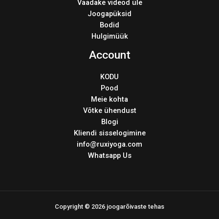
Vaadake videod üle
Joogapüksid
Bodid
Hulgimüük
Account
KODU
Pood
Meie kohta
Võtke ühendust
Blogi
Kliendi sisselogimine
info@ruxiyoga.com
Whatsapp Us
Copyright © 2026 joogarõivaste tehas