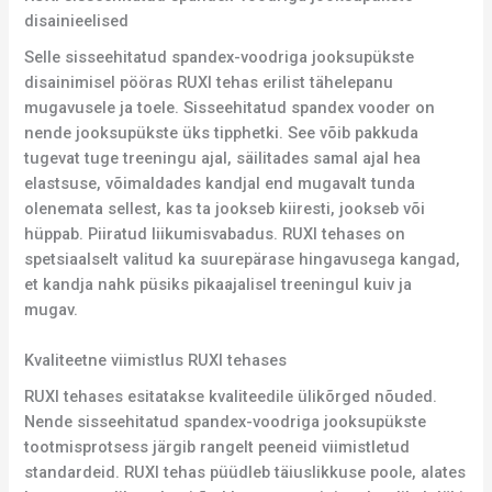
disainieelised
Selle sisseehitatud spandex-voodriga jooksupükste
disainimisel pööras RUXI tehas erilist tähelepanu
mugavusele ja toele. Sisseehitatud spandex vooder on
nende jooksupükste üks tipphetki. See võib pakkuda
tugevat tuge treeningu ajal, säilitades samal ajal hea
elastsuse, võimaldades kandjal end mugavalt tunda
olenemata sellest, kas ta jookseb kiiresti, jookseb või
hüppab. Piiratud liikumisvabadus. RUXI tehases on
spetsiaalselt valitud ka suurepärase hingavusega kangad,
et kandja nahk püsiks pikaajalisel treeningul kuiv ja
mugav.
Kvaliteetne viimistlus RUXI tehases
RUXI tehases esitatakse kvaliteedile ülikõrged nõuded.
Nende sisseehitatud spandex-voodriga jooksupükste
tootmisprotsess järgib rangelt peeneid viimistletud
standardeid. RUXI tehas püüdleb täiuslikkuse poole, alates