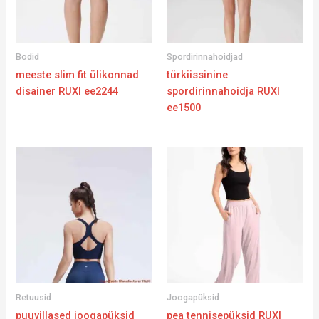
Bodid
Spordirinnahoidjad
meeste slim fit ülikonnad
türkiissinine
disainer RUXI ee2244
spordirinnahoidja RUXI
ee1500
Retuusid
Joogapüksid
puuvillased joogapüksid
pea tennisepüksid RUXI