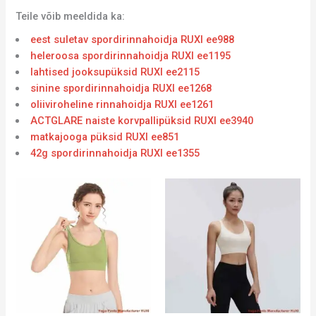
Teile võib meeldida ka:
eest suletav spordirinnahoidja RUXI ee988
heleroosa spordirinnahoidja RUXI ee1195
lahtised jooksupüksid RUXI ee2115
sinine spordirinnahoidja RUXI ee1268
oliiviroheline rinnahoidja RUXI ee1261
ACTGLARE naiste korvpallipüksid RUXI ee3940
matkajooga püksid RUXI ee851
42g spordirinnahoidja RUXI ee1355