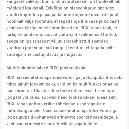
kangaste valikust kuni õmblusprotsessini on hoolikalt läbi
mõeldud iga detail. Eelkõige on sisseehitatud spandex
voodri kujundus ja paigaldamine kogenud meistrite poolt
hoolikalt välja töötatud, et tagada iga lühikese püksipaari
vastavus kõrgeimatele standarditele. RUXI tehas teab, et
tarbijate poolehoiu võivad võita vaid kvaliteetsed tooted,
seega on iga tehasest väljuv sisseehitatud spandex
voodriga jooksupüksid rangelt testitud, et tagada selle
suurepärane vastupidavus ja mugavus.
Multifunktsionaalsed RUXI jooksupüksid
RUXI sisseehitatud spandex-voodriga jooksupüksid ei sobi
mitte ainult jooksmiseks, vaid on ka multifunktsionaalne
spordiriietus. Ükskõik, kas teete intensiivset treeningut,
joogate või õues, sobivad need jooksupüksid ideaalselt.
RUXI tehas pöörab erilist tähelepanu spordipükste
mitmekülgsusele. Need sisseehitatud spandex-voodriga
jooksupüksid kohanevad erinevate spordistseenidega ja
vastavad erinevate spordihuviliste vajadustele.