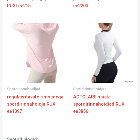
RUXI ee215
ee2203
Spordirinnahoidjad
Spordirinnahoidjad
reguleeritavate rihmadega
ACTGLARE naiste
spordirinnahoidja RUXI
spordirinnahoidjad RUXI
ee1097
ee3856
Seotud blogid: