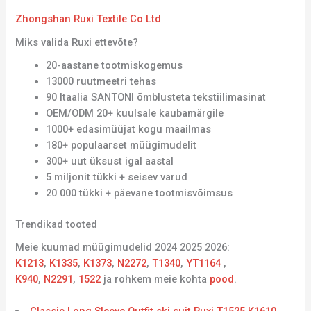
Zhongshan Ruxi Textile Co Ltd
Miks valida Ruxi ettevõte?
20-aastane tootmiskogemus
13000 ruutmeetri tehas
90 Itaalia SANTONI õmblusteta tekstiilimasinat
OEM/ODM 20+ kuulsale kaubamärgile
1000+ edasimüüjat kogu maailmas
180+ populaarset müügimudelit
300+ uut üksust igal aastal
5 miljonit tükki + seisev varud
20 000 tükki + päevane tootmisvõimsus
Trendikad tooted
Meie kuumad müügimudelid 2024 2025 2026:
K1213
,
K1335
,
K1373
,
N2272
,
T1340
,
YT1164
,
K940
,
N2291
,
1522
ja rohkem meie kohta
pood
.