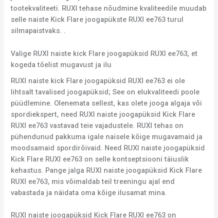
tootekvaliteeti. RUXI tehase nõudmine kvaliteedile muudab
selle naiste Kick Flare joogapükste RUXI ee763 turul
silmapaistvaks. .
Valige RUXI naiste kick Flare joogapüksid RUXI ee763, et
kogeda tõelist mugavust ja ilu
RUXI naiste kick Flare joogapüksid RUXI ee763 ei ole
lihtsalt tavalised joogapüksid; See on elukvaliteedi poole
püüdlemine. Olenemata sellest, kas olete jooga algaja või
spordiekspert, need RUXI naiste joogapüksid Kick Flare
RUXI ee763 vastavad teie vajadustele. RUXI tehas on
pühendunud pakkuma igale naisele kõige mugavamaid ja
moodsamaid spordirõivaid. Need RUXI naiste joogapüksid
Kick Flare RUXI ee763 on selle kontseptsiooni täiuslik
kehastus. Pange jalga RUXI naiste joogapüksid Kick Flare
RUXI ee763, mis võimaldab teil treeningu ajal end
vabastada ja näidata oma kõige ilusamat mina.
RUXI naiste joogapüksid Kick Flare RUXI ee763 on