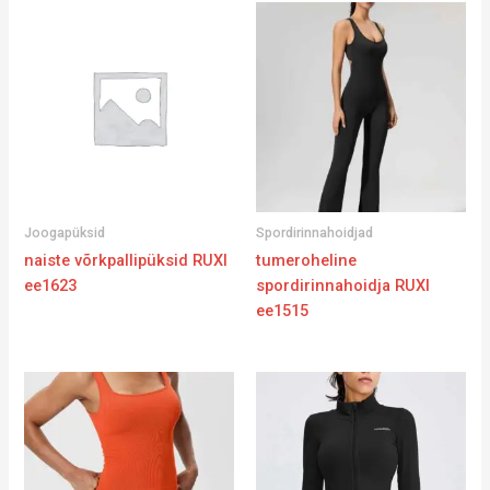
Joogapüksid
Spordirinnahoidjad
naiste võrkpallipüksid RUXI
tumeroheline
ee1623
spordirinnahoidja RUXI
ee1515