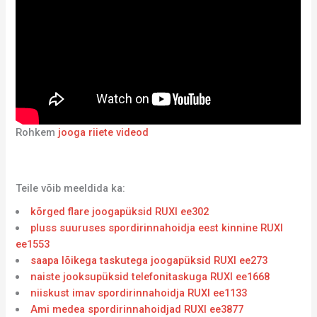
Rohkem
jooga riiete videod
Teile võib meeldida ka:
kõrged flare joogapüksid RUXI ee302
pluss suuruses spordirinnahoidja eest kinnine RUXI
ee1553
saapa lõikega taskutega joogapüksid RUXI ee273
naiste jooksupüksid telefonitaskuga RUXI ee1668
niiskust imav spordirinnahoidja RUXI ee1133
Ami medea spordirinnahoidjad RUXI ee3877