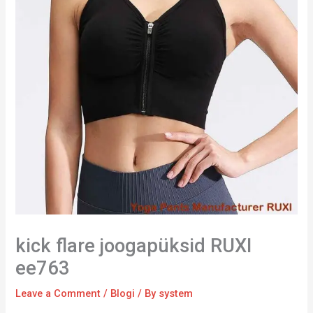
kick flare joogapüksid RUXI
ee763
Leave a Comment
/
Blogi
/ By
system