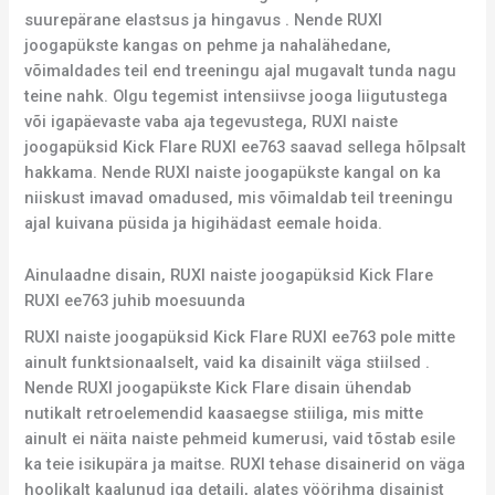
suurepärane elastsus ja hingavus . Nende RUXI
joogapükste kangas on pehme ja nahalähedane,
võimaldades teil end treeningu ajal mugavalt tunda nagu
teine nahk. Olgu tegemist intensiivse jooga liigutustega
või igapäevaste vaba aja tegevustega, RUXI naiste
joogapüksid Kick Flare RUXI ee763 saavad sellega hõlpsalt
hakkama. Nende RUXI naiste joogapükste kangal on ka
niiskust imavad omadused, mis võimaldab teil treeningu
ajal kuivana püsida ja higihädast eemale hoida.
Ainulaadne disain, RUXI naiste joogapüksid Kick Flare
RUXI ee763 juhib moesuunda
RUXI naiste joogapüksid Kick Flare RUXI ee763 pole mitte
ainult funktsionaalselt, vaid ka disainilt väga stiilsed .
Nende RUXI joogapükste Kick Flare disain ühendab
nutikalt retroelemendid kaasaegse stiiliga, mis mitte
ainult ei näita naiste pehmeid kumerusi, vaid tõstab esile
ka teie isikupära ja maitse. RUXI tehase disainerid on väga
hoolikalt kaalunud iga detaili, alates vöörihma disainist