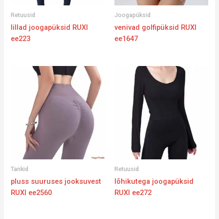
Retuusid
Joogapüksid
lillad joogapüksid RUXI
venivad golfipüksid RUXI
ee223
ee1647
Tankid
Retuusid
pluss suuruses jooksuvest
lõhikutega joogapüksid
RUXI ee2560
RUXI ee272