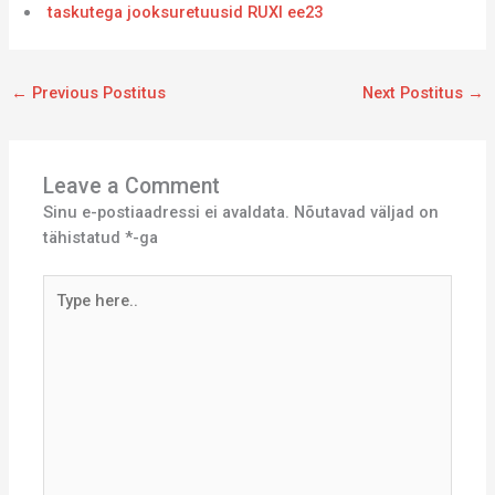
taskutega jooksuretuusid RUXI ee23
←
Previous Postitus
Next Postitus
→
Leave a Comment
Sinu e-postiaadressi ei avaldata.
Nõutavad väljad on
tähistatud
*
-ga
Type
here..