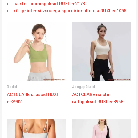
naiste ronimispüksid RUXI ee2173
kõrge intensiivsusega spordirinnahoidja RUXI ee1055
Bodid
Joogapüksid
ACTGLARE dressid RUXI
ACTGLARE naiste
ee3982
rattapüksid RUXI ee3958