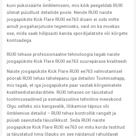
kuni püksisäärte õmblemiseni, mis kõik peegeldab RUXI
ülimat püüdlust detailide poole. Nende RUXI naiste
joogapükste Kick Flare RUXI ee763 disain ei sobi mitte
ainult joogaharjutuste tegemiseks, vaid on ka moekas
ese, mida saab hõlpsasti kanda spordijalatsite või kõrgete
kontsadega.
RUXI tehase professionaalne tehnoloogia tagab naiste
joogapükste Kick Flare RUXI ee763 suurepärase kvaliteedi
Naiste joogapükste Kick Flare RUXI ee763 valmistamisel
pöörab RUXI tehas tähelepanu iga detailini Tootmisetapp,
mis tagab, et iga joogapükste paar vastab kõrgeimatele
kvaliteedistandarditele. RUXI tehases on täiustatud
tootmisseadmed ja esmaklassiline tehniline meeskond.
Olgu selleks siis kangavalik, lõikamise täpsus või
õmblemise detailid – RUXI tehas kontrollib rangelt ja
püüab saavutada täiuslikkust. Seda RUXI naiste
joogapükse Kick Flare RUXI ee763 on mitu korda testitud
ja täiustatud ning lõpuks on see näidanud rahuldavat