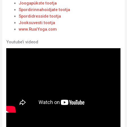
Joogapükste tootja
Spordirinnahoidjate tootja
Spordidresside tootja
Jooksuvesti tootja
www.RuxiYoga.com
Youtube’i videod