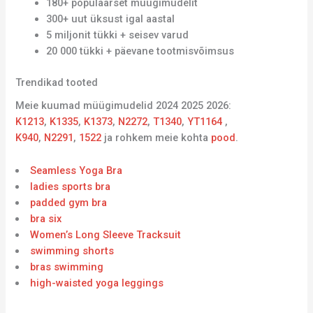
180+ populaarset müügimudelit
300+ uut üksust igal aastal
5 miljonit tükki + seisev varud
20 000 tükki + päevane tootmisvõimsus
Trendikad tooted
Meie kuumad müügimudelid 2024 2025 2026:
K1213
,
K1335
,
K1373
,
N2272
,
T1340
,
YT1164
,
K940
,
N2291
,
1522
ja rohkem meie kohta
pood
.
Seamless Yoga Bra
ladies sports bra
padded gym bra
bra six
Women’s Long Sleeve Tracksuit
swimming shorts
bras swimming
high-waisted yoga leggings