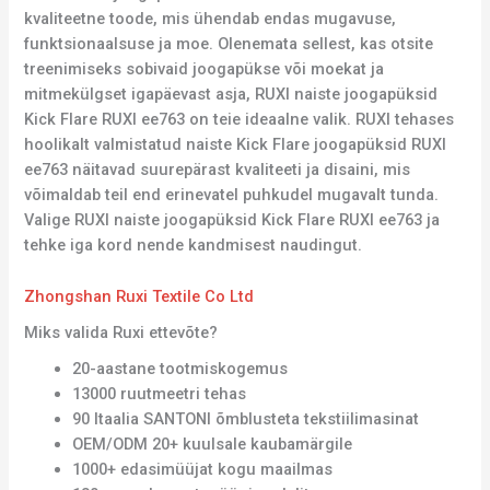
kvaliteetne toode, mis ühendab endas mugavuse,
funktsionaalsuse ja moe. Olenemata sellest, kas otsite
treenimiseks sobivaid joogapükse või moekat ja
mitmekülgset igapäevast asja, RUXI naiste joogapüksid
Kick Flare RUXI ee763 on teie ideaalne valik. RUXI tehases
hoolikalt valmistatud naiste Kick Flare joogapüksid RUXI
ee763 näitavad suurepärast kvaliteeti ja disaini, mis
võimaldab teil end erinevatel puhkudel mugavalt tunda.
Valige RUXI naiste joogapüksid Kick Flare RUXI ee763 ja
tehke iga kord nende kandmisest naudingut.
Zhongshan Ruxi Textile Co Ltd
Miks valida Ruxi ettevõte?
20-aastane tootmiskogemus
13000 ruutmeetri tehas
90 Itaalia SANTONI õmblusteta tekstiilimasinat
OEM/ODM 20+ kuulsale kaubamärgile
1000+ edasimüüjat kogu maailmas