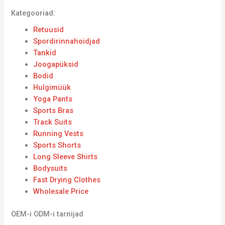
Kategooriad:
Retuusid
Spordirinnahoidjad
Tankid
Joogapüksid
Bodid
Hulgimüük
Yoga Pants
Sports Bras
Track Suits
Running Vests
Sports Shorts
Long Sleeve Shirts
Bodysuits
Fast Drying Clothes
Wholesale Price
OEM-i ODM-i tarnijad