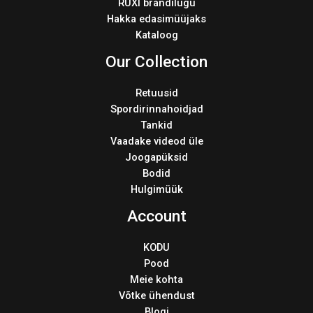
RUXI brändilugu
Hakka edasimüüjaks
Kataloog
Our Collection
Retuusid
Spordirinnahoidjad
Tankid
Vaadake videod üle
Joogapüksid
Bodid
Hulgimüük
Account
KODU
Pood
Meie kohta
Võtke ühendust
Blogi