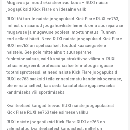
Mugavus ja mood eksisteerivad koos – RUXI naiste
joogapüksid Kick Flare on ideaalne valik
RUXI tõi turule naiste joogapüksid Kick Flare RUXI ee763,
millest on saanud joogahuviliste lemmik oma suurepärase
mugavuse ja mugavuse poolest. moetunnetus. Tunnen
end sellest hästi. Need RUXI naiste joogapüksid Kick Flare
RUXI ee763 on spetsiaalselt loodud kaasaegsetele
naistele. See pole mitte ainult suurepärane
funktsionaalsus, vaid ka väga atraktiivne välimus. RUXI
tehas integreerib professionaalse tehnoloogia igasse
tootmisprotsessi, et need naiste Kick Flare joogapüksid
RUXI ee763 saaksid teile enneolematu kandmiskogemuse,
olenemata sellest, kas seda kasutatakse igapäevaseks
kandmiseks või sportimiseks.
Kvaliteetsed kangad teevad RUXI naiste joogapükstest
Kick Flare RUXI ee763 teie esimese valiku
RUXI naiste joogapüksid Kick Flare RUXI ee763 on
valmistatud kvaliteetsetest kangastest, millel on