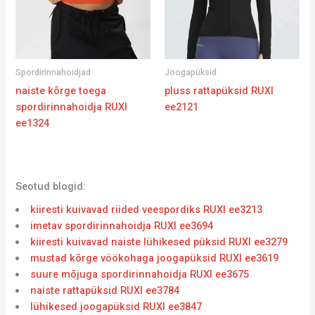
Spordirinnahoidjad
Joogapüksid
naiste kõrge toega
pluss rattapüksid RUXI
spordirinnahoidja RUXI
ee2121
ee1324
Seotud blogid:
kiiresti kuivavad riided veespordiks RUXI ee3213
imetav spordirinnahoidja RUXI ee3694
kiiresti kuivavad naiste lühikesed püksid RUXI ee3279
mustad kõrge vöökohaga joogapüksid RUXI ee3619
suure mõjuga spordirinnahoidja RUXI ee3675
naiste rattapüksid RUXI ee3784
lühikesed joogapüksid RUXI ee3847