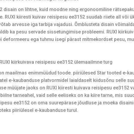
152 disain on lihtne, kuid moodne ning ergonoomiline rätsepa
. RUXI kiiresti kuivav reisipesu ee3152 suudab riiete all või
n võtab arvesse iga tarbija vajadusi. Õmblusteta disain võimal
dib ka pesu servade sissetungimise probleemi. RUXI kiirkui
i deformeeru ega tuhmu isegi pärast mitmekordset pesu, muu
RUXI kiirkuivava reisipesu ee3152 ülemaailmne turg
on maailmas enimmüüdud toode. piiriülesed Star tooted e-kaub
l e-kaubanduse platvormidel laialdaselt kiidusõnu selle suur
use müüjate jaoks on RUXI kiiresti kuivava reisipesu ee3152 va
tabiilne tarneahel, vaid selle eeliseks on ka kiire tarne, mis su
reisipesu ee3152 on oma suurepärase jõudluse ja moeka disaini
ks piiriülesel e-kaubanduse turul.