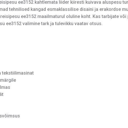
isipesu ee3152 kahtlemata liider kiiresti kuivava aluspesu turu
mad tehnilised kangad esmaklassilise disaini ja erakordse m
 reisipesu ee3152 maailmaturul oluline koht. Kas tarbijate või
esu ee3152 valimine tark ja tulevikku vaatav otsus.
tekstiilimasinat
märgile
ilmas
it
isvõimsus