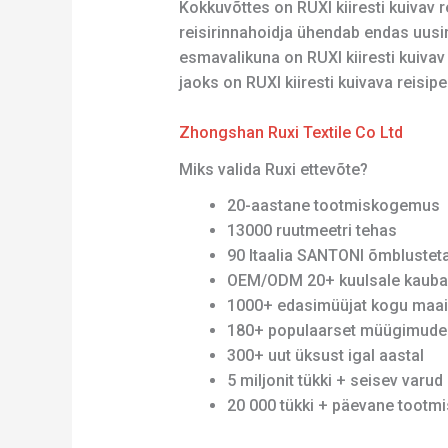
Kokkuvõttes on RUXI kiiresti kuivav re
reisirinnahoidja ühendab endas uusi
esmavalikuna on RUXI kiiresti kuivav
jaoks on RUXI kiiresti kuivava reisip
Zhongshan Ruxi Textile Co Ltd
Miks valida Ruxi ettevõte?
20-aastane tootmiskogemus
13000 ruutmeetri tehas
90 Itaalia SANTONI õmblusteta 
OEM/ODM 20+ kuulsale kauba
1000+ edasimüüjat kogu maa
180+ populaarset müügimudel
300+ uut üksust igal aastal
5 miljonit tükki + seisev varud
20 000 tükki + päevane tootm