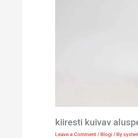
kiiresti kuivav alu
Leave a Comment
/
Blogi
/ By
syste