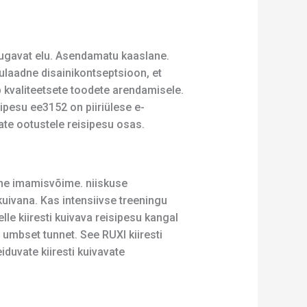
d mugavat elu. Asendamatu kaaslane.
inulaadne disainikontseptsioon, et
kvaliteetsete toodete arendamisele.
sipesu ee3152 on piiriülese e-
te ootustele reisipesu osas.
rane imamisvõime. niiskuse
kuivana. Kas intensiivse treeningu
lle kiiresti kuivava reisipesu kangal
 umbset tunnet. See RUXI kiiresti
duvate kiiresti kuivavate