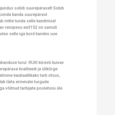
kujundus sobib suurepäraselt Sobib
 üksinda kanda suurepärast
dab mitte tunda selle kandmisel
vav reisipesu ee3152 on samuti
tes selle iga kord kandes uue
anduse turul. RUXI kiiresti kuivav
epärase kvaliteedi ja ülikõrge
limine kaubaallikaks tark otsus,
udab täita erinevate turgude
ga võitnud tarbijate poolehoiu üle