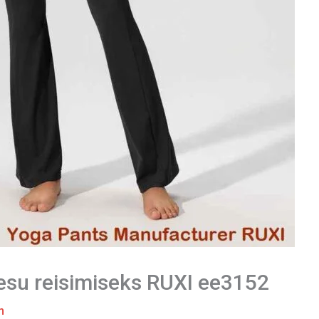
spesu reisimiseks RUXI ee3152
m