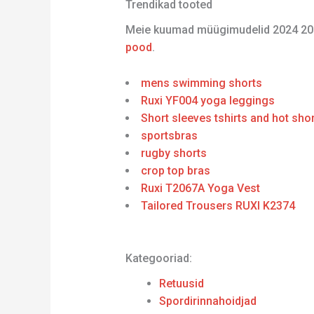
Trendikad tooted
Meie kuumad müügimudelid 2024 20
pood
.
mens swimming shorts
Ruxi YF004 yoga leggings
Short sleeves tshirts and hot sh
sportsbras
rugby shorts
crop top bras
Ruxi T2067A Yoga Vest
Tailored Trousers RUXI K2374
Kategooriad:
Retuusid
Spordirinnahoidjad