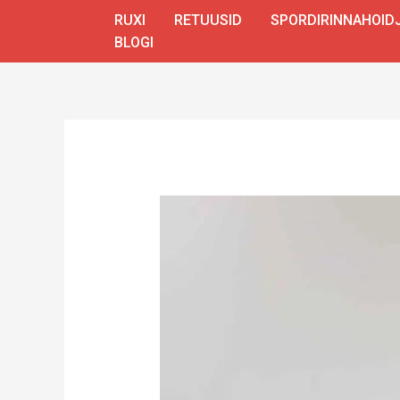
Skip
RUXI
RETUUSID
SPORDIRINNAHOID
to
BLOGI
content