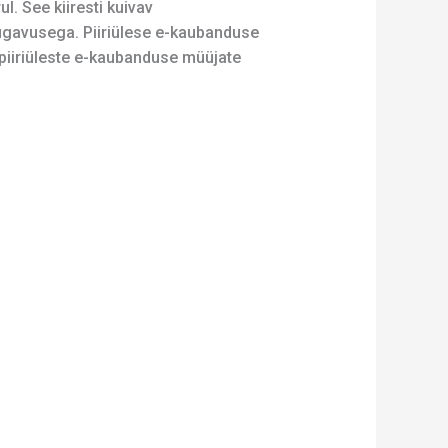
l. See kiiresti kuivav
ugavusega. Piiriülese e-kaubanduse
 piiriüleste e-kaubanduse müüjate