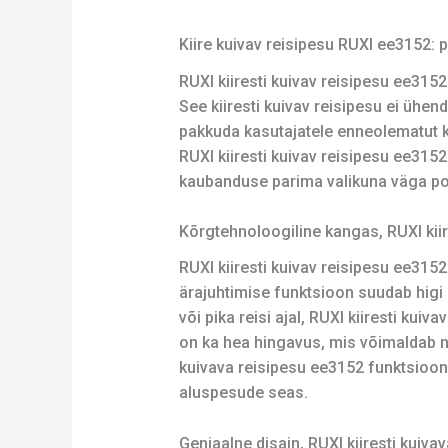
Kiire kuivav reisipesu RUXI ee3152: 
RUXI kiiresti kuivav reisipesu ee3152
See kiiresti kuivav reisipesu ei ühen
pakkuda kasutajatele enneolematut 
RUXI kiiresti kuivav reisipesu ee3152
kaubanduse parima valikuna väga pop
Kõrgtehnoloogiline kangas, RUXI kii
RUXI kiiresti kuivav reisipesu ee315
ärajuhtimise funktsioon suudab higi 
või pika reisi ajal, RUXI kiiresti kui
on ka hea hingavus, mis võimaldab na
kuivava reisipesu ee3152 funktsioon 
aluspesude seas.
Geniaalne disain, RUXI kiiresti kui