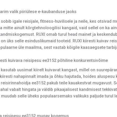
parim valik piiriülese e-kaubanduse jaoks
 sobib igale reisijale, fitness-huvilisele ja neile, kes otsiva
da mitte ainult kõrgtehnoloogilisi kangaid, vaid sellel on ka a
kandmiskogemust. RUXI omab turul head mainet ja keskendub 
 on üks selle esinduslikumaid tooteid. RUXI kiiresti kuivav rei
ulaarne üle maailma, sest vastab kõigile kaasaegsete tarbija
resti kuivava reisipesu ee3152 põhiline konkurentsivõime
2 kasutab uusimat kiirelt kuivavat kangast, millel on suurepä
kiiresti nahapinnalt imada ja õhku hajutada, hoides aluspesu 
vav reisirinnahoidja ee3152 pakub teile kauakestvat mugavust. Se
hal vabalt hingata ja väldib pikaajalisest kandmisest tekkivat
muudab selle üheks populaarsemaks valikuks paljude turul lei
vava reisipesu ee3152 mugav kogemus