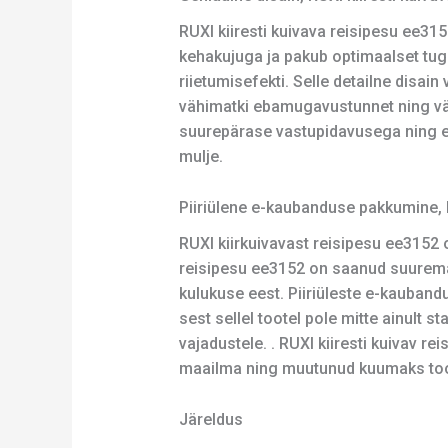
RUXI kiiresti kuivava reisipesu ee3
kehakujuga ja pakub optimaalset tuge
riietumisefekti. Selle detailne disai
vähimatki ebamugavustunnet ning väl
suurepärase vastupidavusega ning e
mulje.
Piiriülene e-kaubanduse pakkumine, 
RUXI kiirkuivavast reisipesu ee3152 
reisipesu ee3152 on saanud suuremate
kulukuse eest. Piiriüleste e-kauband
sest sellel tootel pole mitte ainult s
vajadustele. . RUXI kiiresti kuivav 
maailma ning muutunud kuumaks toote
Järeldus