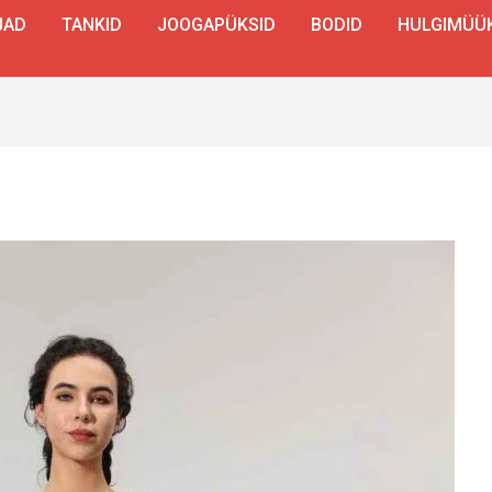
JAD
TANKID
JOOGAPÜKSID
BODID
HULGIMÜÜ