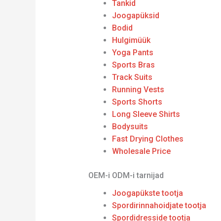
Tankid
Joogapüksid
Bodid
Hulgimüük
Yoga Pants
Sports Bras
Track Suits
Running Vests
Sports Shorts
Long Sleeve Shirts
Bodysuits
Fast Drying Clothes
Wholesale Price
OEM-i ODM-i tarnijad
Joogapükste tootja
Spordirinnahoidjate tootja
Spordidresside tootja