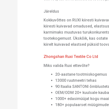
Järeldus
Kokkuvõttes on RUXI kiiresti kuivava
kiiresti kuivavad omadused, elastsus
karmimaks muutuvas turukonkurentsis
tootekogemust. Ükskõik, kas ostate is
kiirelt kuivavad elastsed püksid too
Zhongshan Ruxi Textile Co Ltd
Miks valida Ruxi ettevõte?
20-aastane tootmiskogemus
13000 ruutmeetri tehas
90 Itaalia SANTONI õmblusteta 
OEM/ODM 20+ kuulsale kauba
1000+ edasimüüjat kogu maa
180+ populaarset müügimudel