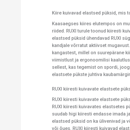
Kiire kuivavad elastsed püksid, mis
Kaasaegses kiires elutempos on muga
riided. RUXI turule toonud kiiresti 
elastsed püksid ühendavad RUXI süg
kandjale võrratut aktiivset mugavust.
kangastest, millel on suurepärane kii
viimistlust ja ergonoomilisi kaalutl
sellest, kas tegemist on spordi, joo
elastsete pükste juhtiva kaubamärgin
RUXI kiiresti kuivavate elastsete pük
RUXI kiiresti kuivavate elastsete p
RUXI kiiresti kuivavates elastsetes
suudab higi kiiresti endasse imada j
elastsed püksid on ka ülivenivad ja võ
või õues. RUXI kiiresti kuivavad ela