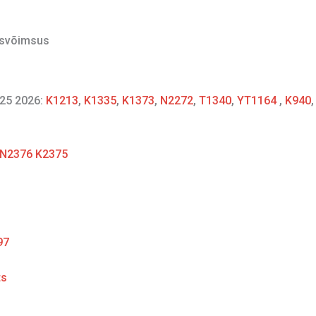
isvõimsus
25 2026:
K1213
,
K1335
,
K1373
,
N2272
,
T1340
,
YT1164
,
K940
 N2376 K2375
97
ts