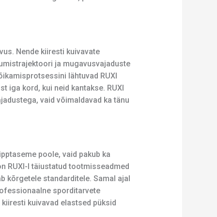
us. Nende kiiresti kuivavate
kumistrajektoori ja mugavusvajaduste
lõikamisprotsessini lähtuvad RUXI
t iga kord, kui neid kantakse. RUXI
ajadustega, vaid võimaldavad ka tänu
 tipptaseme poole, vaid pakub ka
on RUXI-l täiustatud tootmisseadmed
tab kõrgetele standarditele. Samal ajal
rofessionaalne sporditarvete
 kiiresti kuivavad elastsed püksid