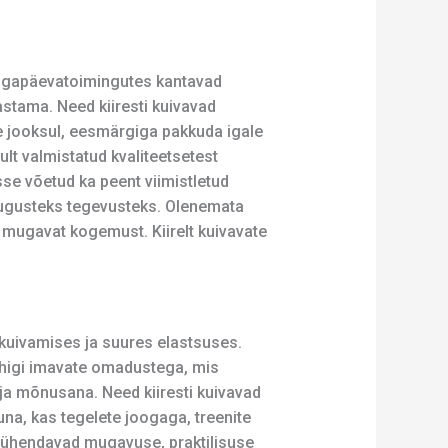
i igapäevatoimingutes kantavad
astama. Need kiiresti kuivavad
 jooksul, eesmärgiga pakkuda igale
ult valmistatud kvaliteetsetest
sse võetud ka peent viimistletud
asugusteks tegevusteks. Olenemata
a mugavat kogemust. Kiirelt kuivavate
 kuivamises ja suures elastsuses.
a higi imavate omadustega, mis
 ja mõnusana. Need kiiresti kuivavad
tuna, kas tegelete joogaga, treenite
ed ühendavad mugavuse, praktilisuse