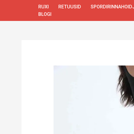
Skip
RUXI
RETUUSID
SPORDIRINNAHOID
to
BLOGI
content