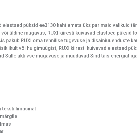
d elastsed püksid ee3130 kahtlemata üks parimaid valikuid tän
 või üldine mugavus, RUXI kiiresti kuivavad elastsed püksid 
 pakub RUXI oma tehnilise tugevuse ja disainiuuenduste kaud
iklikult või hulgimüügist, RUXI kiiresti kuivavad elastsed püks
vad Sulle aktiivse mugavuse ja muudavad Sind täis energiat iga
tekstiilimasinat
märgile
ilmas
it