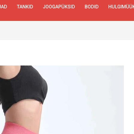
JAD
TANKID
JOOGAPÜKSID
BODID
HULGIMÜÜ