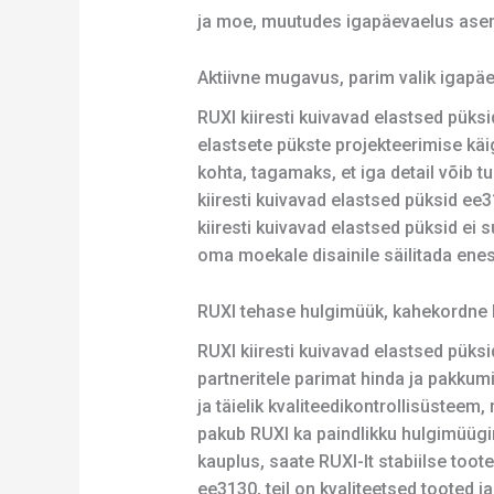
ja moe, muutudes igapäevaelus asen
Aktiivne mugavus, parim valik igapä
RUXI kiiresti kuivavad elastsed püks
elastsete pükste projekteerimise käi
kohta, tagamaks, et iga detail võib
kiiresti kuivavad elastsed püksid ee
kiiresti kuivavad elastsed püksid e
oma moekale disainile säilitada enese
RUXI tehase hulgimüük, kahekordne kv
RUXI kiiresti kuivavad elastsed püksi
partneritele parimat hinda ja pakku
ja täielik kvaliteedikontrollisüsteem,
pakub RUXI ka paindlikku hulgimüügi
kauplus, saate RUXI-lt stabiilse toot
ee3130, teil on kvaliteetsed tooted j