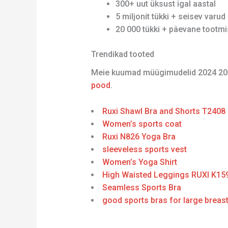
300+ uut üksust igal aastal
5 miljonit tükki + seisev varud
20 000 tükki + päevane tootm
Trendikad tooted
Meie kuumad müügimudelid 2024 20
pood
.
Ruxi Shawl Bra and Shorts T2408
Women’s sports coat
Ruxi N826 Yoga Bra
sleeveless sports vest
Women’s Yoga Shirt
High Waisted Leggings RUXI K15
Seamless Sports Bra
good sports bras for large breas