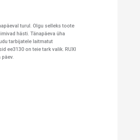
apäeval turul. Olgu selleks toote
toimivad hästi. Tänapäeva üha
u tarbijatele laitmatut
id ee3130 on teie tark valik. RUXI
 päev.