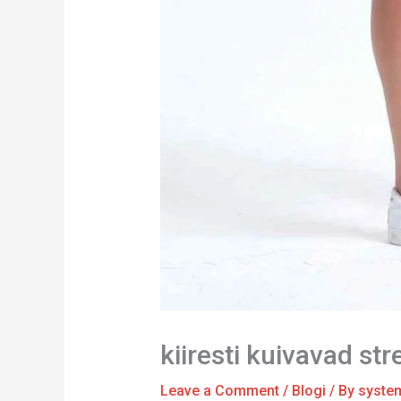
kiiresti kuivavad s
Leave a Comment
/
Blogi
/ By
syste