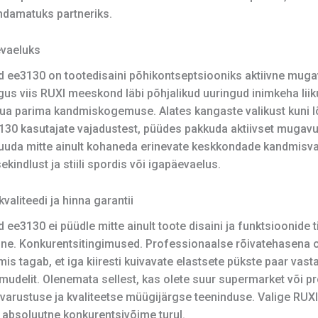
damatuks partneriks.
evaeluks
id ee3130 on tootedisaini põhikontseptsiooniks aktiivne mugav
gus viis RUXI meeskond läbi põhjalikud uuringud inimkeha lii
 tuua parima kandmiskogemuse. Alates kangaste valikust kuni 
3130 kasutajate vajadustest, püüdes pakkuda aktiivset mugavus
i suuda mitte ainult kohaneda erinevate keskkondade kandmisv
kindlust ja stiili spordis või igapäevaelus.
aliteedi ja hinna garantii
d ee3130 ei püüdle mitte ainult toote disaini ja funktsioonide
mine. Konkurentsitingimused. Professionaalse rõivatehasena 
 mis tagab, et iga kiiresti kuivavate elastsete pükste paar vas
mudelit. Olenemata sellest, kas olete suur supermarket või p
evarustuse ja kvaliteetse müügijärgse teeninduse. Valige RUXI
a absoluutne konkurentsivõime turul.