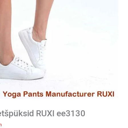
tretšpüksid RUXI ee3130
m