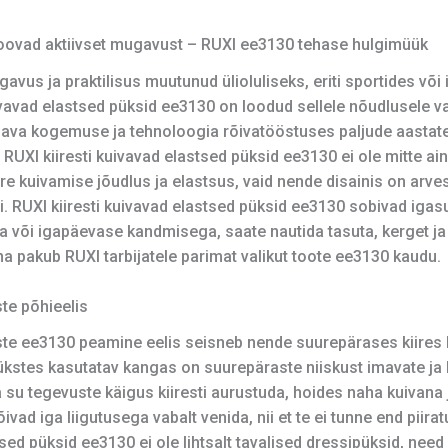
 toovad aktiivset mugavust – RUXI ee3130 tehase hulgimüük
vus ja praktilisus muutunud ülioluliseks, eriti sportides võ
kuivavad elastsed püksid ee3130 on loodud sellele nõudlusele v
ava kogemuse ja tehnoloogia rõivatööstuses paljude aastate
 RUXI kiiresti kuivavad elastsed püksid ee3130 ei ole mitte ain
re kuivamise jõudlus ja elastsus, vaid nende disainis on arve
usi. RUXI kiiresti kuivavad elastsed püksid ee3130 sobivad ig
ga või igapäevase kandmisega, saate nautida tasuta, kerget j
a pakub RUXI tarbijatele parimat valikut toote ee3130 kaudu.
ste põhieelis
ükste ee3130 peamine eelis seisneb nende suurepärases kiires
 pükstes kasutatav kangas on suurepäraste niiskust imavate j
a su tegevuste käigus kiiresti aurustuda, hoides naha kuivana
ivad iga liigutusega vabalt venida, nii et te ei tunne end piira
stsed püksid ee3130 ei ole lihtsalt tavalised dressipüksid, ne