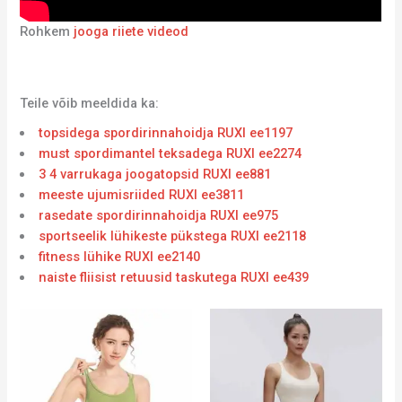
Rohkem
jooga riiete videod
Teile võib meeldida ka:
topsidega spordirinnahoidja RUXI ee1197
must spordimantel teksadega RUXI ee2274
3 4 varrukaga joogatopsid RUXI ee881
meeste ujumisriided RUXI ee3811
rasedate spordirinnahoidja RUXI ee975
sportseelik lühikeste pükstega RUXI ee2118
fitness lühike RUXI ee2140
naiste fliisist retuusid taskutega RUXI ee439