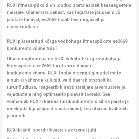
RUXI fitness-püksid on loodud spetsiaalselt kaasaegsetele
naistele. Olenemata sellest, kas higistate jõusaalis või
jalutate tänaval, ee2669 hoiab teid mugavalt ja
enesekindlana.
RUXI plisseeritud kõrge vöökohaga fitnesspükste ee2669
konkurentsivõime turul
Otsemüügitootena on RUXI volditud kõrge vöökohaga
fitnesspükste ee2669 turul võrreldamatu
konkurentsivõime. RUXI tootja otsemüügimudel mitte
ainult ei vähenda kulusid, vaid haarab otseselt ka
turunõudluse, reageerib kiiresti tarbijate arvamustele ja
vajadustele ning optimeerib pidevalt tooteid. See
võimaldab RUXI-l karmis turukonkurentsis silma paista ja
meelitada ligi paljusid naistarbijaid, kes otsivad kvaliteeti
ja moodi.
RUXI bränd: spordirõivaste uue trendi juht