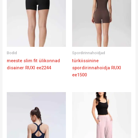
Bodid
Spordirinnahoidjad
meeste slim fit ülikonnad
türkiissinine
disainer RUXI ee2244
spordirinnahoidja RUXI
ee1500