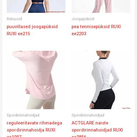
Retuusid
Joogapüksid
puuvillased joogapüksid
pea tennisepüksid RUXI
RUXI ee215
ee2203
Spordirinnahoidjad
Spordirinnahoidjad
reguleeritavate rihmadega
ACTGLARE naiste
spordirinnahoidja RUXI
spordirinnahoidjad RUXI