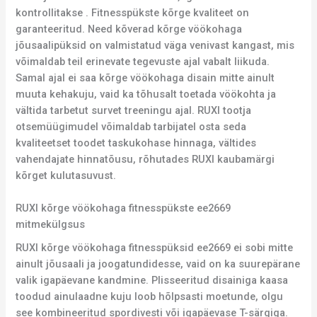
kontrollitakse . Fitnesspükste kõrge kvaliteet on
garanteeritud. Need kõverad kõrge vöökohaga
jõusaalipüksid on valmistatud väga venivast kangast, mis
võimaldab teil erinevate tegevuste ajal vabalt liikuda.
Samal ajal ei saa kõrge vöökohaga disain mitte ainult
muuta kehakuju, vaid ka tõhusalt toetada vöökohta ja
vältida tarbetut survet treeningu ajal. RUXI tootja
otsemüügimudel võimaldab tarbijatel osta seda
kvaliteetset toodet taskukohase hinnaga, vältides
vahendajate hinnatõusu, rõhutades RUXI kaubamärgi
kõrget kulutasuvust.
RUXI kõrge vöökohaga fitnesspükste ee2669
mitmekülgsus
RUXI kõrge vöökohaga fitnesspüksid ee2669 ei sobi mitte
ainult jõusaali ja joogatundidesse, vaid on ka suurepärane
valik igapäevane kandmine. Plisseeritud disainiga kaasa
toodud ainulaadne kuju loob hõlpsasti moetunde, olgu
see kombineeritud spordivesti või igapäevase T-särgiga.