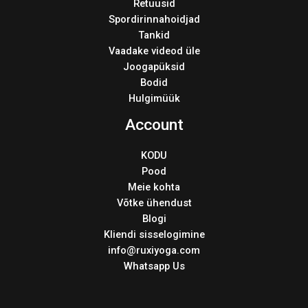
Retuusid
Spordirinnahoidjad
Tankid
Vaadake videod üle
Joogapüksid
Bodid
Hulgimüük
Account
KODU
Pood
Meie kohta
Võtke ühendust
Blogi
Kliendi sisselogimine
info@ruxiyoga.com
Whatsapp Us