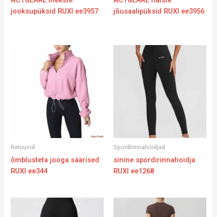
jooksupüksid RUXI ee3957
jõusaalipüksid RUXI ee3956
Retuusid
Spordirinnahoidjad
õmblusteta jooga säärised
sinine spordirinnahoidja
RUXI ee344
RUXI ee1268