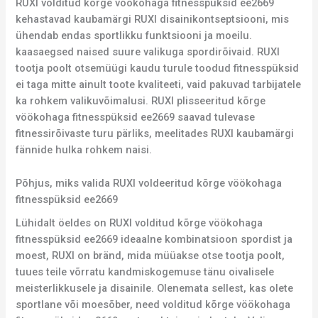
RUXI volditud kõrge vöökohaga fitnesspüksid ee2669
kehastavad kaubamärgi RUXI disainikontseptsiooni, mis
ühendab endas sportlikku funktsiooni ja moeilu.
kaasaegsed naised suure valikuga spordirõivaid. RUXI
tootja poolt otsemüügi kaudu turule toodud fitnesspüksid
ei taga mitte ainult toote kvaliteeti, vaid pakuvad tarbijatele
ka rohkem valikuvõimalusi. RUXI plisseeritud kõrge
vöökohaga fitnesspüksid ee2669 saavad tulevase
fitnessirõivaste turu pärliks, meelitades RUXI kaubamärgi
fännide hulka rohkem naisi.
Põhjus, miks valida RUXI voldeeritud kõrge vöökohaga
fitnesspüksid ee2669
Lühidalt öeldes on RUXI volditud kõrge vöökohaga
fitnesspüksid ee2669 ideaalne kombinatsioon spordist ja
moest, RUXI on bränd, mida müüakse otse tootja poolt,
tuues teile võrratu kandmiskogemuse tänu oivalisele
meisterlikkusele ja disainile. Olenemata sellest, kas olete
sportlane või moesõber, need volditud kõrge vöökohaga