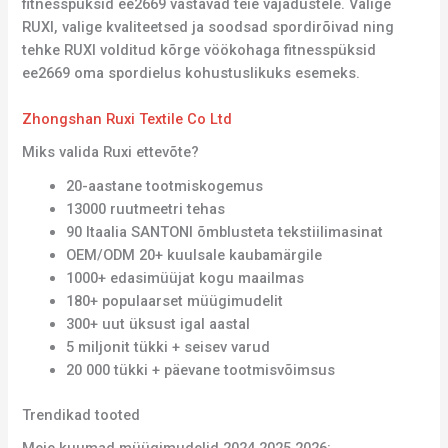
fitnesspüksid ee2669 vastavad teie vajadustele. Valige
RUXI, valige kvaliteetsed ja soodsad spordirõivad ning
tehke RUXI volditud kõrge vöökohaga fitnesspüksid
ee2669 oma spordielus kohustuslikuks esemeks.
Zhongshan Ruxi Textile Co Ltd
Miks valida Ruxi ettevõte?
20-aastane tootmiskogemus
13000 ruutmeetri tehas
90 Itaalia SANTONI õmblusteta tekstiilimasinat
OEM/ODM 20+ kuulsale kaubamärgile
1000+ edasimüüjat kogu maailmas
180+ populaarset müügimudelit
300+ uut üksust igal aastal
5 miljonit tükki + seisev varud
20 000 tükki + päevane tootmisvõimsus
Trendikad tooted
Meie kuumad müügimudelid 2024 2025 2026: