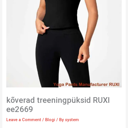
kõverad treeningpüksid RUXI
ee2669
Leave a Comment
/
Blogi
/ By
system