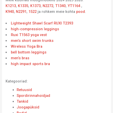
K1213
,
K1335
,
K1373
,
N2272
,
T1340
,
YT1164
,
K940
,
N2291
,
1522
ja rohkem meie kohta
pood
.
Lightweight Shawl Scarf RUXI T2393
high-compression leggings
Ruxi T1563 yoga vest
men’s short swim trunks
Wireless Yoga Bra
bell bottom leggings
men’s bras
high impact sports bra
Kategooriad:
Retuusid
Spordirinnahoidjad
Tankid
Joogapüksid
Bodid