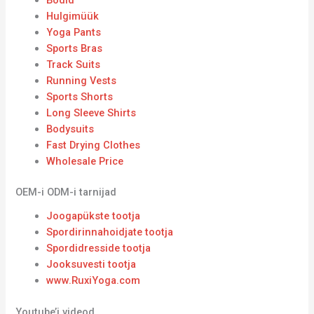
Hulgimüük
Yoga Pants
Sports Bras
Track Suits
Running Vests
Sports Shorts
Long Sleeve Shirts
Bodysuits
Fast Drying Clothes
Wholesale Price
OEM-i ODM-i tarnijad
Joogapükste tootja
Spordirinnahoidjate tootja
Spordidresside tootja
Jooksuvesti tootja
www.RuxiYoga.com
Youtube’i videod