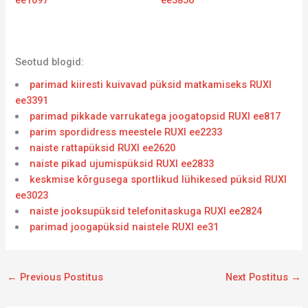
ee1097
ee3856
Seotud blogid:
parimad kiiresti kuivavad püksid matkamiseks RUXI
ee3391
parimad pikkade varrukatega joogatopsid RUXI ee817
parim spordidress meestele RUXI ee2233
naiste rattapüksid RUXI ee2620
naiste pikad ujumispüksid RUXI ee2833
keskmise kõrgusega sportlikud lühikesed püksid RUXI
ee3023
naiste jooksupüksid telefonitaskuga RUXI ee2824
parimad joogapüksid naistele RUXI ee31
←
Previous Postitus
Next Postitus
→