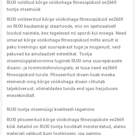
RUXI volditud kõrge vöökohaga fitnesspüksid ee2669
tootja otsemüük
RUXI voldeeritud kõrge vöökohaga fitnesspüksid ee2669
on RUXI kaubamärgi staartoode, mis on spetsiaalselt
loodud naistele, kes tegelevad nii spordi kui moega. Need
ümarad kõrge vöökohaga fitnesspüksid mitte ainult ei
paku treeningu ajal suurepärast tuge ja mugavust, vaid
pakuvad ka ainulaadset esteetikat. Tootja
otsemüügiplatvormina tugineb RUXI oma suurepärasele
disaini- ja tootmistehnoloogiale, et tuua need ee2669
fitnesspüksid turule. Plisseeritud disain lisab moeka
elemendi ning kõrge vöökohaga disain rõhutab
taljekõverust, võimaldades tunda end igas harjutuses
enesekindlalt.
RUXI tootja otsemüügi kvaliteedi tagamine
RUXI plisseeritud kõrge vöökohaga fitnesspükste ee2669
kõik detailid on RUXI tootja hoolikalt meisterdatud, alates
materjali valikust kuni tootmiseni, iga sammu