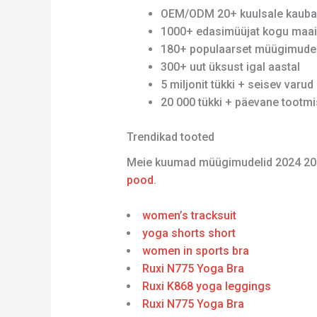
OEM/ODM 20+ kuulsale kauba
1000+ edasimüüjat kogu maa
180+ populaarset müügimudel
300+ uut üksust igal aastal
5 miljonit tükki + seisev varud
20 000 tükki + päevane tootm
Trendikad tooted
Meie kuumad müügimudelid 2024 20
pood
.
women’s tracksuit
yoga shorts short
women in sports bra
Ruxi N775 Yoga Bra
Ruxi K868 yoga leggings
Ruxi N775 Yoga Bra