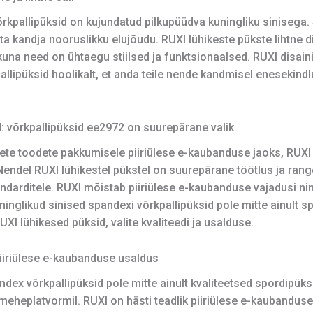
pallipüksid on kujundatud pilkupüüdva kuningliku sinisega. Se
õsta kandja nooruslikku elujõudu. RUXI lühikeste pükste lihtne
e, kuna need on ühtaegu stiilsed ja funktsionaalsed. RUXI dis
pallipüksid hoolikalt, et anda teile nende kandmisel enesekin
: võrkpallipüksid ee2972 on suurepärane valik
sete toodete pakkumisele piiriülese e-kaubanduse jaoks, RUX
endel RUXI lühikestel pükstel on suurepärane töötlus ja range
ndarditele. RUXI mõistab piiriülese e-kaubanduse vajadusi ni
inglikud sinised spandexi võrkpallipüksid pole mitte ainult sp
UXI lühikesed püksid, valite kvaliteedi ja usalduse.
 piiriülese e-kaubanduse usaldus
dex võrkpallipüksid pole mitte ainult kvaliteetsed spordipüks
meheplatvormil. RUXI on hästi teadlik piiriülese e-kaubandus