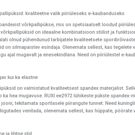
allipüksid: kvaliteetne valik piiriüleseks e-kaubanduseks
t spandexist võrkpallipükse, mis on spetsiaalselt loodud piiri
 võrkpallipüksid on ideaalne kombinatsioon stiilist ja funkts
ati olnud pühendunud tarbijatele kvaliteetsete spordirõivas
d on silmapaistev esindaja. Olenemata sellest, kas tegelete võ
ngu ajal mugavalt ja enesekindlana. Need on piiriülestel e-k
gav kui ka elastne
üksid on valmistatud kvaliteetsest spandex materjalist. Sellel
b ka hea mugavuse. RUXI ee2972 lühikeste pükste spandex-mat
jooni, tekitamata sportlasele piirangute tunnet. Need kuningl
liigutades venitada, olenemata sellest, kas hüppate, pöörate võ
 ja lihtne stiil