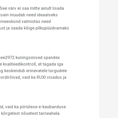
e värv ei saa mitte ainult lisada
 disain muudab need ideaalseks
ainimeeskond valmistas need
dlust ja saada kõige pilkupüüdvamaks
I ee2972 kuningsinised spandex
 kvaliteedikontroll, et tagada iga
ng keskendub erinevatele turgudele
ordirõivad, vaid ka RUXI visadus ja
id, vaid ka piiriülese e-kaubanduse
e kõrgetest nõuetest tarneahela