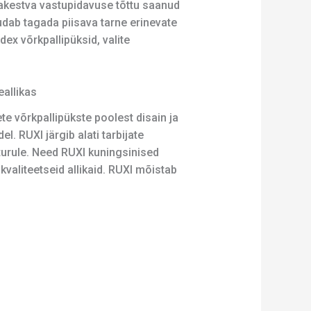
auakestva vastupidavuse tõttu saanud
dab tagada piisava tarne erinevate
ex võrkpallipüksid, valite
eallikas
e võrkpallipükste poolest disain ja
 RUXI järgib alati tarbijate
urule. Need RUXI kuningsinised
valiteetseid allikaid. RUXI mõistab