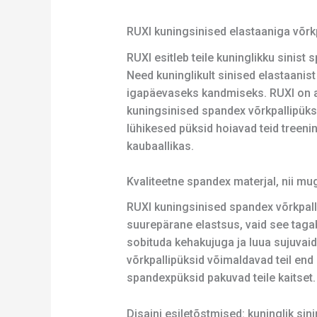
RUXI kuningsinised elastaaniga võrkp
RUXI esitleb teile kuninglikku sinis
Need kuninglikult sinised elastaanist
igapäevaseks kandmiseks. RUXI on al
kuningsinised spandex võrkpallipüksi
lühikesed püksid hoiavad teid treeni
kaubaallikas.
Kvaliteetne spandex materjal, nii mu
RUXI kuningsinised spandex võrkpallip
suurepärane elastsus, vaid see taga
sobituda kehakujuga ja luua sujuvaid 
võrkpallipüksid võimaldavad teil end 
spandexpüksid pakuvad teile kaitset.
Disaini esiletõstmised: kuninglik sinine