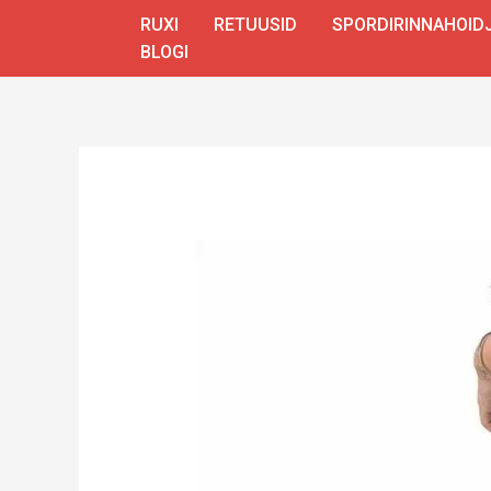
Skip
RUXI
RETUUSID
SPORDIRINNAHOID
to
BLOGI
content