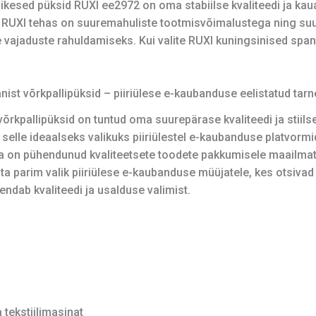
Lühikesed püksid RUXI ee2972 on oma stabiilse kvaliteedi ja k
 RUXI tehas on suuremahuliste tootmisvõimalustega ning suu
 vajaduste rahuldamiseks. Kui valite RUXI kuningsinised spand
ist võrkpallipüksid – piiriülese e-kaubanduse eelistatud tarn
kpallipüksid on tuntud oma suurepärase kvaliteedi ja stiilset
 ideaalseks valikuks piiriülestel e-kaubanduse platvormidel.
ja on pühendunud kvaliteetsete toodete pakkumisele maailmat
a parim valik piiriülese e-kaubanduse müüjatele, kes otsivad k
hendab kvaliteedi ja usalduse valimist.
tekstiilimasinat