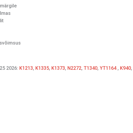
märgile
ilmas
it
isvõimsus
25 2026:
K1213
,
K1335
,
K1373
,
N2272
,
T1340
,
YT1164
,
K940