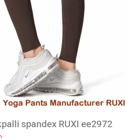
rkpalli spandex RUXI ee2972
m