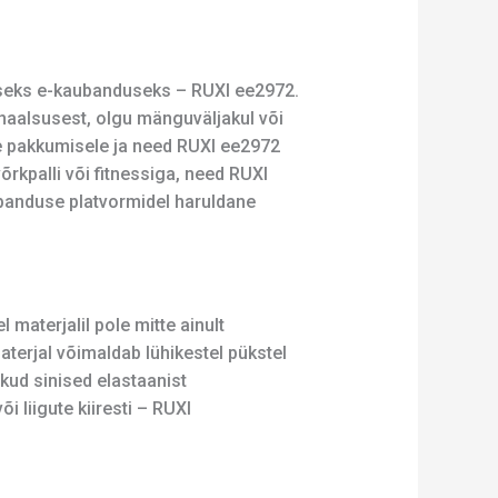
üleseks e-kaubanduseks – RUXI ee2972.
ionaalsusest, olgu mänguväljakul või
te pakkumisele ja need RUXI ee2972
rkpalli või fitnessiga, need RUXI
aubanduse platvormidel haruldane
 materjalil pole mitte ainult
erjal võimaldab lühikestel pükstel
ikud sinised elastaanist
i liigute kiiresti – RUXI