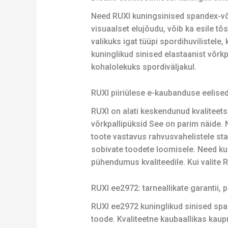
Need RUXI kuningsinised spandex-võrk
visuaalset elujõudu, võib ka esile t
valikuks igat tüüpi spordihuvilistel
kuninglikud sinised elastaanist võrk
kohalolekuks spordiväljakul.
RUXI piiriülese e-kaubanduse eelised
RUXI on alati keskendunud kvaliteet
võrkpallipüksid See on parim näide. N
toote vastavus rahvusvahelistele sta
sobivate toodete loomisele. Need kun
pühendumus kvaliteedile. Kui valite R
RUXI ee2972: tarneallikate garantii,
RUXI ee2972 kuninglikud sinised span
toode. Kvaliteetne kaubaallikas kaup