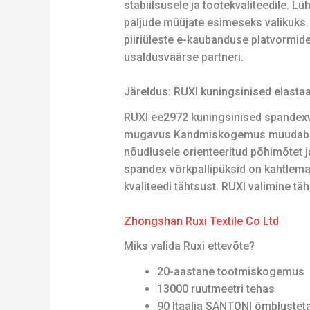
stabiilsusele ja tootekvaliteedile. 
paljude müüjate esimeseks valikuks.
piiriüleste e-kaubanduse platvormide
usaldusväärse partneri.
Järeldus: RUXI kuningsinised elastaan
RUXI ee2972 kuningsinised spandexvõr
mugavus Kandmiskogemus muudab selle
nõudlusele orienteeritud põhimõtet 
spandex võrkpallipüksid on kahtlemat
kvaliteedi tähtsust. RUXI valimine tä
Zhongshan Ruxi Textile Co Ltd
Miks valida Ruxi ettevõte?
20-aastane tootmiskogemus
13000 ruutmeetri tehas
90 Itaalia SANTONI õmblusteta 