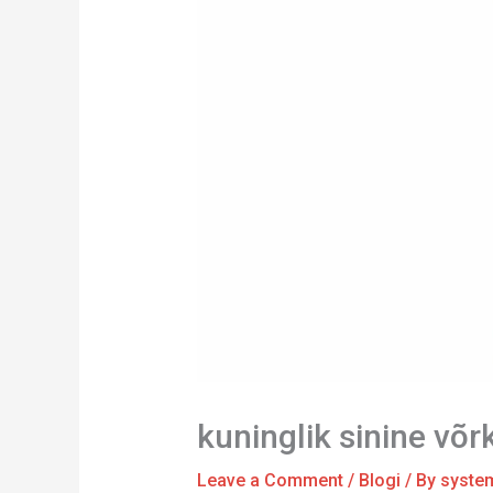
kuninglik sinine võ
Leave a Comment
/
Blogi
/ By
syste