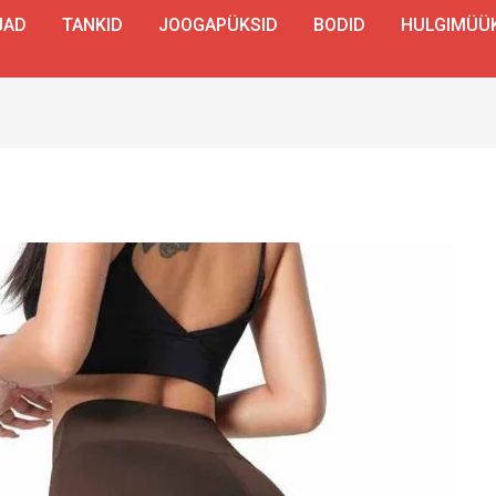
JAD
TANKID
JOOGAPÜKSID
BODID
HULGIMÜÜ