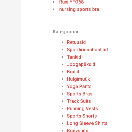
Ruxi YFO68
nursing sports bra
Kategooriad:
Retuusid
Spordirinnahoidjad
Tankid
Joogapüksid
Bodid
Hulgimüük
Yoga Pants
Sports Bras
Track Suits
Running Vests
Sports Shorts
Long Sleeve Shirts
Bodysuits