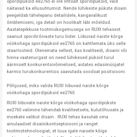
spordipüksid ee2765 ei ole lihtsalt spordipüksid, vaid
näitavad ka ellusuhtumist. Nende lühikeste pükste disain
peegeldab tähelepanu detailidele, kangavalikust
õmblemiseni, iga detail on hoolikalt läbi mõeldud.
Aastatepikkuse tootmiskogemusega on RUXI tehasest
saanud spordirõivaste turu liider. Liibuvad naiste kõrge
vöökohaga spordipüksid ee2765 on kahtlemata üks selle
staartooteid. Olenemata sellest, kas kvaliteedi, disaini või
hinna vaatenurgast on need lühikesed püksid turul
äärmiselt konkurentsivõimelised, aidates edasimüüjatel
karmis turukonkurentsis saavutada soodsat positsiooni.
Põhjused, miks valida RUXI liibuvad naiste kõrge
vöökohaga spordipüksid ee2765
RUXI liibuvate naiste kõrge vöökohaga spordipükste
ee2765 valimine tähendab kvaliteetsete, kulutõhusate ja
moekate valikut disain . RUXI tehas kasutab oma
ainulaadset disainikontseptsiooni ja ranget
tootmistehnoloogiat, et luua igale naisele kõige