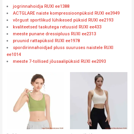
jogrinnahoidja RUXI ee1388
ACTGLARE naiste kompressioonpüksid RUXI ee3949
võrgust sportlikud lühikesed püksid RUXI ee2193
kvaliteetsed taskutega retuusid RUXI ee433
meeste punane dressipluus RUXI ee2313
pruunid rattapüksid RUXI ee1978
spordirinnahoidjad pluss suuruses naistele RUXI
ee1014
meeste 7-tollised jõusaalipüksid RUXI ee2093