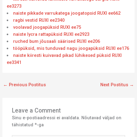
ee3273
naiste pikkade varrukatega joogatopsid RUXI ee662
ragbi vestid RUXI ee2340
voolavad joogapüksid RUXI ee75
naiste lycra rattapüksid RUXI ee2923
ruched bum jõusaali säärised RUXI ee206
tööpüksid, mis tunduvad nagu joogapüksid RUXI ee176
naiste kiiresti kuivavad pikad lühikesed püksid RUXI
ee3341
←
Previous Postitus
Next Postitus
→
Leave a Comment
Sinu e-postiaadressi ei avaldata.
Nõutavad väljad on
tähistatud
*
-ga