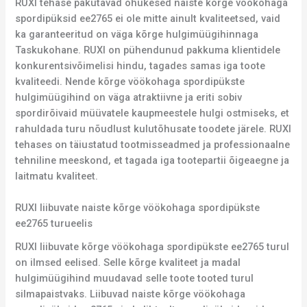
RUXI tehase pakutavad õhukesed naiste kõrge vöökohaga
spordipüksid ee2765 ei ole mitte ainult kvaliteetsed, vaid
ka garanteeritud on väga kõrge hulgimüügihinnaga
Taskukohane. RUXI on pühendunud pakkuma klientidele
konkurentsivõimelisi hindu, tagades samas iga toote
kvaliteedi. Nende kõrge vöökohaga spordipükste
hulgimüügihind on väga atraktiivne ja eriti sobiv
spordirõivaid müüvatele kaupmeestele hulgi ostmiseks, et
rahuldada turu nõudlust kulutõhusate toodete järele. RUXI
tehases on täiustatud tootmisseadmed ja professionaalne
tehniline meeskond, et tagada iga tootepartii õigeaegne ja
laitmatu kvaliteet.
RUXI liibuvate naiste kõrge vöökohaga spordipükste
ee2765 turueelis
RUXI liibuvate kõrge vöökohaga spordipükste ee2765 turul
on ilmsed eelised. Selle kõrge kvaliteet ja madal
hulgimüügihind muudavad selle toote tooted turul
silmapaistvaks. Liibuvad naiste kõrge vöökohaga