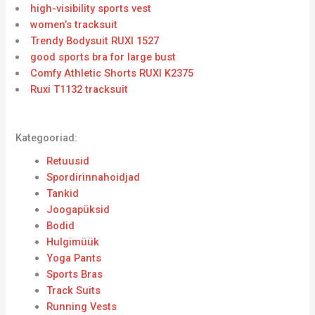
high-visibility sports vest
women’s tracksuit
Trendy Bodysuit RUXI 1527
good sports bra for large bust
Comfy Athletic Shorts RUXI K2375
Ruxi T1132 tracksuit
Kategooriad:
Retuusid
Spordirinnahoidjad
Tankid
Joogapüksid
Bodid
Hulgimüük
Yoga Pants
Sports Bras
Track Suits
Running Vests