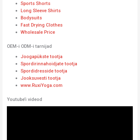
Sports Shorts
Long Sleeve Shirts
Bodysuits
Fast Drying Clothes
Wholesale Price
OEM-i ODM-i tarnijad
Joogapükste tootja
Spordirinnahoidjate tootja
Spordidresside tootja
Jooksuvesti tootja
www.RuxiYoga.com
Youtube’i videod