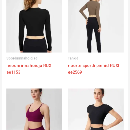
Spordirinnahoidjad
Tankid
neoonrinnahoidja RUXI
noorte spordi pinnid RUXI
ee1153
ee2569