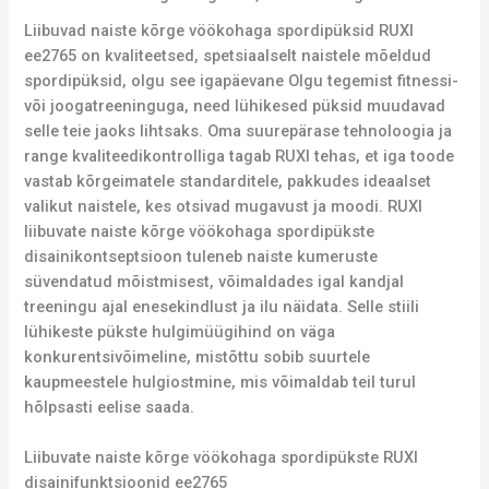
Liibuvad naiste kõrge vöökohaga spordipüksid RUXI
ee2765 on kvaliteetsed, spetsiaalselt naistele mõeldud
spordipüksid, olgu see igapäevane Olgu tegemist fitnessi-
või joogatreeninguga, need lühikesed püksid muudavad
selle teie jaoks lihtsaks. Oma suurepärase tehnoloogia ja
range kvaliteedikontrolliga tagab RUXI tehas, et iga toode
vastab kõrgeimatele standarditele, pakkudes ideaalset
valikut naistele, kes otsivad mugavust ja moodi. RUXI
liibuvate naiste kõrge vöökohaga spordipükste
disainikontseptsioon tuleneb naiste kumeruste
süvendatud mõistmisest, võimaldades igal kandjal
treeningu ajal enesekindlust ja ilu näidata. Selle stiili
lühikeste pükste hulgimüügihind on väga
konkurentsivõimeline, mistõttu sobib suurtele
kaupmeestele hulgiostmine, mis võimaldab teil turul
hõlpsasti eelise saada.
Liibuvate naiste kõrge vöökohaga spordipükste RUXI
disainifunktsioonid ee2765