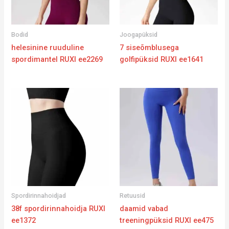
Bodid
Joogapüksid
helesinine ruuduline
7 siseõmblusega
spordimantel RUXI ee2269
golfipüksid RUXI ee1641
Spordirinnahoidjad
Retuusid
38f spordirinnahoidja RUXI
daamid vabad
ee1372
treeningpüksid RUXI ee475