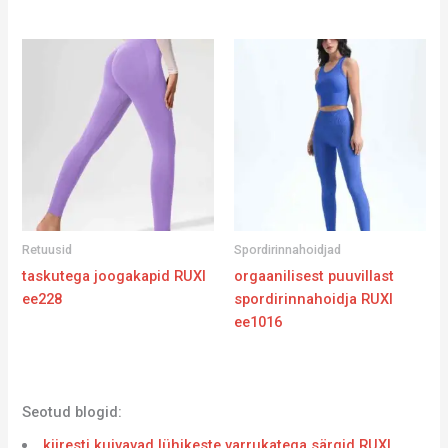
Retuusid
Spordirinnahoidjad
taskutega joogakapid RUXI
orgaanilisest puuvillast
ee228
spordirinnahoidja RUXI
ee1016
Seotud blogid:
kiiresti kuivavad lühikeste varrukatega särgid RUXI