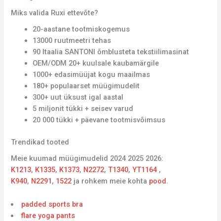
Miks valida Ruxi ettevõte?
20-aastane tootmiskogemus
13000 ruutmeetri tehas
90 Itaalia SANTONI õmblusteta tekstiilimasinat
OEM/ODM 20+ kuulsale kaubamärgile
1000+ edasimüüjat kogu maailmas
180+ populaarset müügimudelit
300+ uut üksust igal aastal
5 miljonit tükki + seisev varud
20 000 tükki + päevane tootmisvõimsus
Trendikad tooted
Meie kuumad müügimudelid 2024 2025 2026:
K1213
,
K1335
,
K1373
,
N2272
,
T1340
,
YT1164
,
K940
,
N2291
,
1522
ja rohkem meie kohta
pood
.
padded sports bra
flare yoga pants