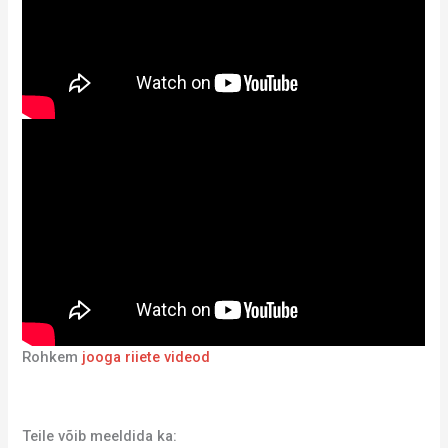
Rohkem
jooga riiete videod
Teile võib meeldida ka: