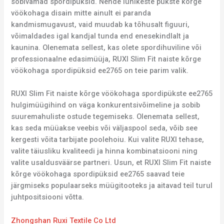
sobivamad spordipüksid. Nende lühikeste pükste kõrge
vöökohaga disain mitte ainult ei paranda
kandmismugavust, vaid muudab ka tõhusalt figuuri,
võimaldades igal kandjal tunda end enesekindlalt ja
kaunina. Olenemata sellest, kas olete spordihuviline või
professionaalne edasimüüja, RUXI Slim Fit naiste kõrge
vöökohaga spordipüksid ee2765 on teie parim valik.
RUXI Slim Fit naiste kõrge vöökohaga spordipükste ee2765
hulgimüügihind on väga konkurentsivõimeline ja sobib
suuremahuliste ostude tegemiseks. Olenemata sellest,
kas seda müüakse veebis või väljaspool seda, võib see
kergesti võita tarbijate poolehoiu. Kui valite RUXI tehase,
valite täiusliku kvaliteedi ja hinna kombinatsiooni ning
valite usaldusväärse partneri. Usun, et RUXI Slim Fit naiste
kõrge vöökohaga spordipüksid ee2765 saavad teie
järgmiseks populaarseks müügitooteks ja aitavad teil turul
juhtpositsiooni võtta.
Zhongshan Ruxi Textile Co Ltd