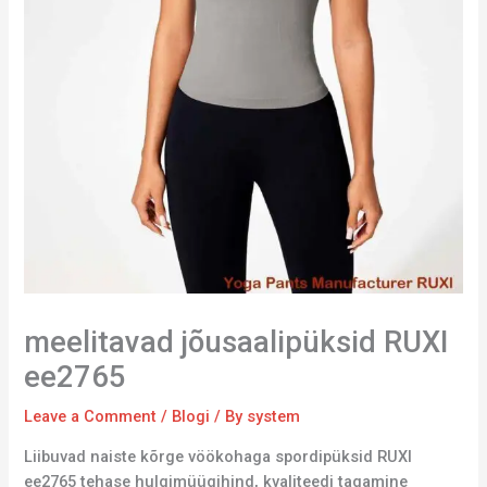
meelitavad jõusaalipüksid RUXI
ee2765
Leave a Comment
/
Blogi
/ By
system
Liibuvad naiste kõrge vöökohaga spordipüksid RUXI
ee2765 tehase hulgimüügihind, kvaliteedi tagamine