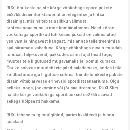
RUXI õhukeste naiste kõrge vöökohaga spordipükste
ee2765 disainifunktsioonid on elegantse ja lihtsa
disainiga, mis näitab täiuslikku välimust
professionaalsuse ja moe kombinatsioon. Need kõrge
vöökohaga sportlikud lühikesed püksid on valmistatud
venivast ja hingavast kangast, mis annab teile treenimise
ajal piiramatu vabaduse. Kõrge vöökohaga disain muudab
tõhusalt taljekõverat, pakkudes samal ajal head tuge,
muutes teie liigutused mugavamaks ja loomulikumaks.
Õhuke sobivus muudab teie jalad saledamaks, andes teile
kindlustunde iga liigutuse suhtes. Nende lühikeste pükste
disain võtab arvesse erinevaid spordistsenaariume. Olgu
selleks jooga, jooksmine või jõusaalitreening, RUXI Slim
naiste kõrge vöökohaga spordipüksid ee2765 saavad
sellega hõlpsasti hakkama.
RUXI tehase hulgimüügihind, parim kvaliteedi ja hinna
tasakaal