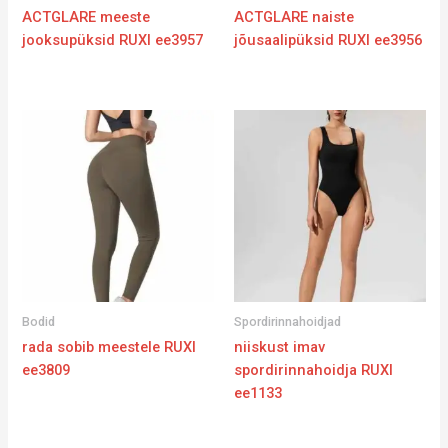
ACTGLARE meeste
ACTGLARE naiste
jooksupüksid RUXI ee3957
jõusaalipüksid RUXI ee3956
Bodid
Spordirinnahoidjad
rada sobib meestele RUXI
niiskust imav
ee3809
spordirinnahoidja RUXI
ee1133