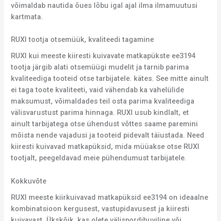
võimaldab nautida õues lõbu igal ajal ilma ilmamuutusi
kartmata.
RUXI tootja otsemüük, kvaliteedi tagamine
RUXI kui meeste kiiresti kuivavate matkapükste ee3194
tootja järgib alati otsemüügi mudelit ja tarnib parima
kvaliteediga tooteid otse tarbijatele. kätes. See mitte ainult
ei taga toote kvaliteeti, vaid vähendab ka vahelülide
maksumust, võimaldades teil osta parima kvaliteediga
välisvarustust parima hinnaga. RUXI usub kindlalt, et
ainult tarbijatega otse ühendust võttes saame paremini
mõista nende vajadusi ja tooteid pidevalt täiustada. Need
kiiresti kuivavad matkapüksid, mida müüakse otse RUXI
tootjalt, peegeldavad meie pühendumust tarbijatele.
Kokkuvõte
RUXI meeste kiirkuivavad matkapüksid ee3194 on ideaalne
kombinatsioon kergusest, vastupidavusest ja kiiresti
kuivavast. Ükskõik, kas olete välispordihuviline või