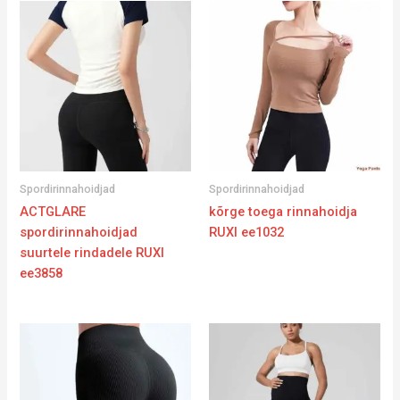
Spordirinnahoidjad
Spordirinnahoidjad
ACTGLARE
kõrge toega rinnahoidja
spordirinnahoidjad
RUXI ee1032
suurtele rindadele RUXI
ee3858