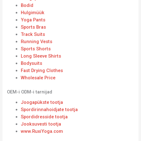
Bodid
Hulgimüük
Yoga Pants
Sports Bras
Track Suits
Running Vests
Sports Shorts
Long Sleeve Shirts
Bodysuits
Fast Drying Clothes
Wholesale Price
OEM-i ODM-i tarnijad
Joogapükste tootja
Spordirinnahoidjate tootja
Spordidresside tootja
Jooksuvesti tootja
www.RuxiYoga.com