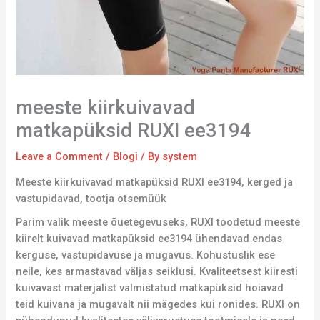
meeste kiirkuivavad
matkapüksid RUXI ee3194
Leave a Comment
/
Blogi
/ By
system
Meeste kiirkuivavad matkapüksid RUXI ee3194, kerged ja
vastupidavad, tootja otsemüük
Parim valik meeste õuetegevuseks, RUXI toodetud meeste
kiirelt kuivavad matkapüksid ee3194 ühendavad endas
kerguse, vastupidavuse ja mugavus. Kohustuslik ese
neile, kes armastavad väljas seiklusi. Kvaliteetsest kiiresti
kuivavast materjalist valmistatud matkapüksid hoiavad
teid kuivana ja mugavalt nii mägedes kui ronides. RUXI on