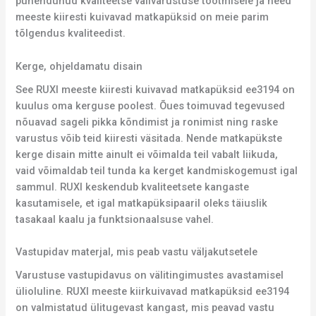
pühendunud kvaliteetse välivarustuse tootmisele ja need
meeste kiiresti kuivavad matkapüksid on meie parim
tõlgendus kvaliteedist.
Kerge, ohjeldamatu disain
See RUXI meeste kiiresti kuivavad matkapüksid ee3194 on
kuulus oma kerguse poolest. Õues toimuvad tegevused
nõuavad sageli pikka kõndimist ja ronimist ning raske
varustus võib teid kiiresti väsitada. Nende matkapükste
kerge disain mitte ainult ei võimalda teil vabalt liikuda,
vaid võimaldab teil tunda ka kerget kandmiskogemust igal
sammul. RUXI keskendub kvaliteetsete kangaste
kasutamisele, et igal matkapüksipaaril oleks täiuslik
tasakaal kaalu ja funktsionaalsuse vahel.
Vastupidav materjal, mis peab vastu väljakutsetele
Varustuse vastupidavus on välitingimustes avastamisel
ülioluline. RUXI meeste kiirkuivavad matkapüksid ee3194
on valmistatud ülitugevast kangast, mis peavad vastu