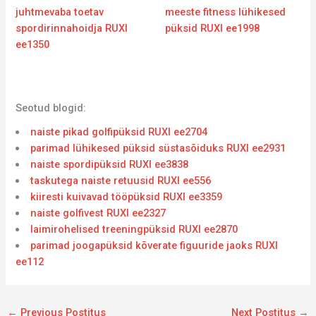
juhtmevaba toetav
meeste fitness lühikesed
spordirinnahoidja RUXI
püksid RUXI ee1998
ee1350
Seotud blogid:
naiste pikad golfipüksid RUXI ee2704
parimad lühikesed püksid süstasõiduks RUXI ee2931
naiste spordipüksid RUXI ee3838
taskutega naiste retuusid RUXI ee556
kiiresti kuivavad tööpüksid RUXI ee3359
naiste golfivest RUXI ee2327
laimirohelised treeningpüksid RUXI ee2870
parimad joogapüksid kõverate figuuride jaoks RUXI
ee112
←
Previous Postitus
Next Postitus
→