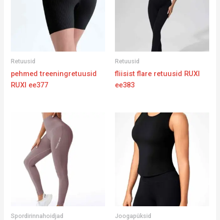
Retuusid
Retuusid
pehmed treeningretuusid
fliisist flare retuusid RUXI
RUXI ee377
ee383
Spordirinnahoidjad
Joogapüksid