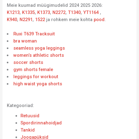
Meie kuumad müügimudelid 2024 2025 2026:
K1213
,
K1335
,
K1373
,
N2272
,
T1340
,
YT1164
,
K940
,
N2291
,
1522
ja rohkem meie kohta
pood
.
Ruxi T639 Tracksuit
bra woman
seamless yoga leggings
women’s athletic shorts
soccer shorts
gym shorts female
leggings for workout
high waist yoga shorts
Kategooriad:
Retuusid
Spordirinnahoidjad
Tankid
Joogapüksid