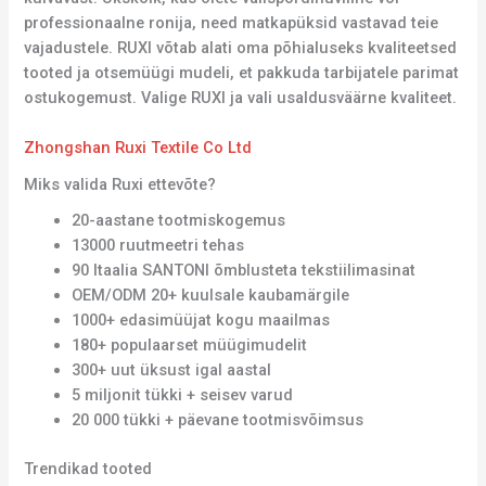
professionaalne ronija, need matkapüksid vastavad teie
vajadustele. RUXI võtab alati oma põhialuseks kvaliteetsed
tooted ja otsemüügi mudeli, et pakkuda tarbijatele parimat
ostukogemust. Valige RUXI ja vali usaldusväärne kvaliteet.
Zhongshan Ruxi Textile Co Ltd
Miks valida Ruxi ettevõte?
20-aastane tootmiskogemus
13000 ruutmeetri tehas
90 Itaalia SANTONI õmblusteta tekstiilimasinat
OEM/ODM 20+ kuulsale kaubamärgile
1000+ edasimüüjat kogu maailmas
180+ populaarset müügimudelit
300+ uut üksust igal aastal
5 miljonit tükki + seisev varud
20 000 tükki + päevane tootmisvõimsus
Trendikad tooted