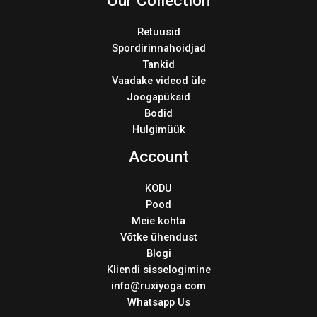
Our Collection
Retuusid
Spordirinnahoidjad
Tankid
Vaadake videod üle
Joogapüksid
Bodid
Hulgimüük
Account
KODU
Pood
Meie kohta
Võtke ühendust
Blogi
Kliendi sisselogimine
info@ruxiyoga.com
Whatsapp Us