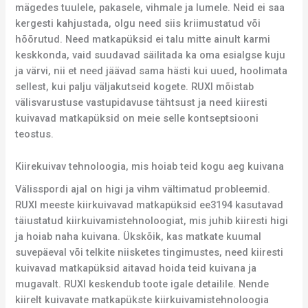
mägedes tuulele, pakasele, vihmale ja lumele. Neid ei saa
kergesti kahjustada, olgu need siis kriimustatud või
hõõrutud. Need matkapüksid ei talu mitte ainult karmi
keskkonda, vaid suudavad säilitada ka oma esialgse kuju
ja värvi, nii et need jäävad sama hästi kui uued, hoolimata
sellest, kui palju väljakutseid kogete. RUXI mõistab
välisvarustuse vastupidavuse tähtsust ja need kiiresti
kuivavad matkapüksid on meie selle kontseptsiooni
teostus.
Kiirekuivav tehnoloogia, mis hoiab teid kogu aeg kuivana
Välisspordi ajal on higi ja vihm vältimatud probleemid.
RUXI meeste kiirkuivavad matkapüksid ee3194 kasutavad
täiustatud kiirkuivamistehnoloogiat, mis juhib kiiresti higi
ja hoiab naha kuivana. Ükskõik, kas matkate kuumal
suvepäeval või telkite niisketes tingimustes, need kiiresti
kuivavad matkapüksid aitavad hoida teid kuivana ja
mugavalt. RUXI keskendub toote igale detailile. Nende
kiirelt kuivavate matkapükste kiirkuivamistehnoloogia