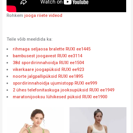
Rohkem
jooga riiete videod
Teile võib meeldida ka:
rihmaga seljaosa bralette RUXI ee1445
bambusest joogavest RUXI ee3114
38d spordirinnahoidja RUXI ee1504
vikerkaare joogapüksid RUXI ee923
noorte jalgpallipüksid RUXI ee1895
spordirinnahoidja ujumistopp RUXI ee999
2 ühes telefonitaskuga jooksupüksid RUXI ee1949
maratonijooksu lühikesed püksid RUXI ee1900