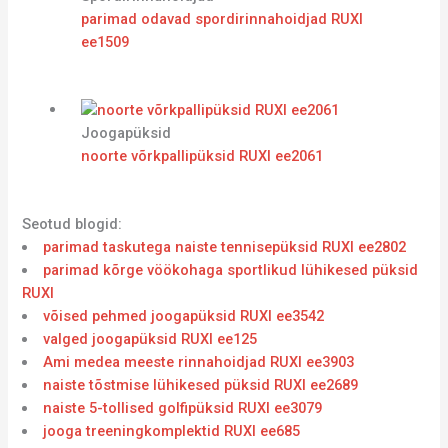
parimad odavad spordirinnahoidjad RUXI
ee1509
Joogapüksid
noorte võrkpallipüksid RUXI ee2061
Seotud blogid:
parimad taskutega naiste tennisepüksid RUXI ee2802
parimad kõrge vöökohaga sportlikud lühikesed püksid
RUXI
võised pehmed joogapüksid RUXI ee3542
valged joogapüksid RUXI ee125
Ami medea meeste rinnahoidjad RUXI ee3903
naiste tõstmise lühikesed püksid RUXI ee2689
naiste 5-tollised golfipüksid RUXI ee3079
jooga treeningkomplektid RUXI ee685