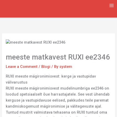
Skip
to
content
meeste matkavest RUXI ee2346
Leave a Comment
/
Blogi
/ By
system
RUXI meeste mägironimisvest: kerge ja vastupidav
välivarustus
RUXI meeste mägironimisvest mudelinumbriga ee2346 on
loodud spetsiaalselt õue harrastajatele. See vest ühendab
kerguse ja vastupidavuse eelised, pakkudes teile paremat
kandmiskogemust mägironimise ja välitegevuste ajal.
Tuntud mustrit valmistava tehasena on RUXI tuntud oma