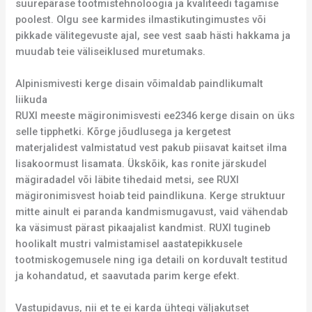
suurepärase tootmistehnoloogia ja kvaliteedi tagamise
poolest. Olgu see karmides ilmastikutingimustes või
pikkade välitegevuste ajal, see vest saab hästi hakkama ja
muudab teie väliseiklused muretumaks.
Alpinismivesti kerge disain võimaldab paindlikumalt
liikuda
RUXI meeste mägironimisvesti ee2346 kerge disain on üks
selle tipphetki. Kõrge jõudlusega ja kergetest
materjalidest valmistatud vest pakub piisavat kaitset ilma
lisakoormust lisamata. Ükskõik, kas ronite järskudel
mägiradadel või läbite tihedaid metsi, see RUXI
mägironimisvest hoiab teid paindlikuna. Kerge struktuur
mitte ainult ei paranda kandmismugavust, vaid vähendab
ka väsimust pärast pikaajalist kandmist. RUXI tugineb
hoolikalt mustri valmistamisel aastatepikkusele
tootmiskogemusele ning iga detaili on korduvalt testitud
ja kohandatud, et saavutada parim kerge efekt.
Vastupidavus, nii et te ei karda ühtegi väljakutset