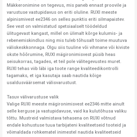
Mäkkeronimine on tegevus, mis paneb ennast proovile ja
varustuse vastupidavus on eriti oluline. RUXI meeste
alpinismivest ee2346 on selles punktis eriti silmapaistev.
See vest on valmistatud spetsiaalselt töödeldud
ülitugevast kangast, millel on ülimalt kõrge kulumis- ja
rebenemiskindlus ning mis tuleb tõhusalt toime muutuva
väliskeskkonnaga. Olgu siis tuuline või vihmane või kiviste
okste hõõrumine, RUXI mägironimisvest püsib heas
seisukorras, tagades, et teil pole välitegevustes muret.
RUXI tehas viib läbi iga toote range kvaliteedikontrolli
tagamaks, et iga kasutaja saab nautida kõige
usaldusväärsemat välisvarustust.
Tasuv välivarustuse valik
Valige RUXI meeste mägironimisvest ee2346 mitte ainult
selle kerguse ja vastupidavuse, vaid ka kulutõhusa valiku
tõttu. Mustreid valmistava tehasena on RUXI võtnud
endale kohustuse tuua tarbijateni kvaliteetseid tooteid ja
võimaldada rohkematel inimestel nautida kvaliteetseid