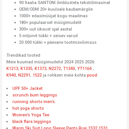
90 Itaalia SANTONI õmblusteta tekstiilimasinat
OEM/ODM 20+ kuulsale kaubamärgile
1000+ edasimüüjat kogu maailmas
180+ populaarset müügimudelit
300+ uut üksust igal aastal
5 miljonit tükki + seisev varud
20 000 tükki + päevane tootmisvõimsus
Trendikad tooted
Meie kuumad müügimudelid 2024 2025 2026:
K1213
,
K1335
,
K1373
,
N2272
,
T1340
,
YT1164
,
K940
,
N2291
,
1522
ja rohkem meie kohta
pood
.
UPF 50+ Jacket
scrunch bum leggings
running shorts men’s
hot yoga shorts
Women’s Yoga Tee
black flare leggings
Warm Ski Suit Long Sleeve Pants Ruxi 1532 1531