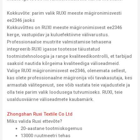
Kokkuvõte: parim valik RUXI meeste mägironimisvesti
ee2346 jaoks
Kokkuvõttes on RUXI meeste mägironimisvest ee2346
kerge, vastupidav ja kuluefektiivne välivarustus.
Professionaalse mustrite valmistamise tehasena
integreerib RUXI igasse tootesse täiustatud
tootmistehnoloogia ja range kvaliteedikontrolli, et tarbijad
saaksid nautida kõrgeima kvaliteediga väliseadmeid.
Valige RUXI mägironimisvest ee2346, olenemata sellest,
kas olete professionaalne mägironija või tavakasutaja, kes
armastab välitegevust, see võib vastata teie vajadustele ja
olla teie parim valik loodusega tutvumiseks. RUXI, teie
usaldusväärne väliseadmete kaubamärk.
Zhongshan Ruxi Textile Co Ltd
Miks valida Ruxi ettevõte?
20-aastane tootmiskogemus
13000 ruutmeetri tehas