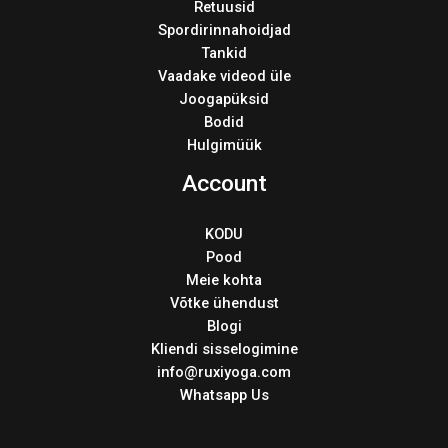
Retuusid
Spordirinnahoidjad
Tankid
Vaadake videod üle
Joogapüksid
Bodid
Hulgimüük
Account
KODU
Pood
Meie kohta
Võtke ühendust
Blogi
Kliendi sisselogimine
info@ruxiyoga.com
Whatsapp Us