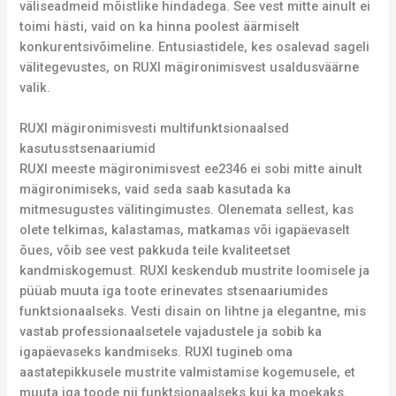
väliseadmeid mõistlike hindadega. See vest mitte ainult ei
toimi hästi, vaid on ka hinna poolest äärmiselt
konkurentsivõimeline. Entusiastidele, kes osalevad sageli
välitegevustes, on RUXI mägironimisvest usaldusväärne
valik.
RUXI mägironimisvesti multifunktsionaalsed
kasutusstsenaariumid
RUXI meeste mägironimisvest ee2346 ei sobi mitte ainult
mägironimiseks, vaid seda saab kasutada ka
mitmesugustes välitingimustes. Olenemata sellest, kas
olete telkimas, kalastamas, matkamas või igapäevaselt
õues, võib see vest pakkuda teile kvaliteetset
kandmiskogemust. RUXI keskendub mustrite loomisele ja
püüab muuta iga toote erinevates stsenaariumides
funktsionaalseks. Vesti disain on lihtne ja elegantne, mis
vastab professionaalsetele vajadustele ja sobib ka
igapäevaseks kandmiseks. RUXI tugineb oma
aastatepikkusele mustrite valmistamise kogemusele, et
muuta iga toode nii funktsionaalseks kui ka moekaks.