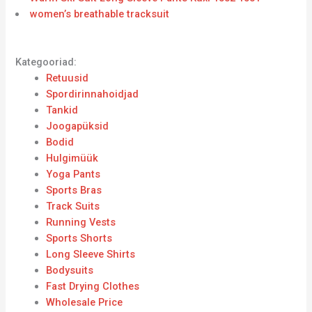
women’s breathable tracksuit
Kategooriad:
Retuusid
Spordirinnahoidjad
Tankid
Joogapüksid
Bodid
Hulgimüük
Yoga Pants
Sports Bras
Track Suits
Running Vests
Sports Shorts
Long Sleeve Shirts
Bodysuits
Fast Drying Clothes
Wholesale Price