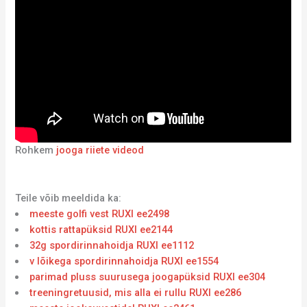
Rohkem
jooga riiete videod
Teile võib meeldida ka:
meeste golfi vest RUXI ee2498
kottis rattapüksid RUXI ee2144
32g spordirinnahoidja RUXI ee1112
v lõikega spordirinnahoidja RUXI ee1554
parimad pluss suurusega joogapüksid RUXI ee304
treeningretuusid, mis alla ei rullu RUXI ee286