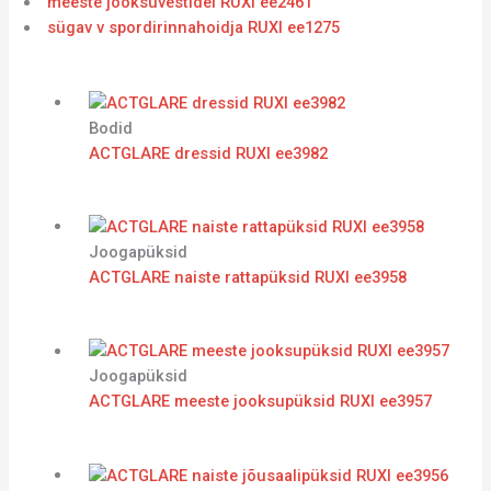
meeste jooksuvestidel RUXI ee2461
sügav v spordirinnahoidja RUXI ee1275
Bodid
ACTGLARE dressid RUXI ee3982
Joogapüksid
ACTGLARE naiste rattapüksid RUXI ee3958
Joogapüksid
ACTGLARE meeste jooksupüksid RUXI ee3957