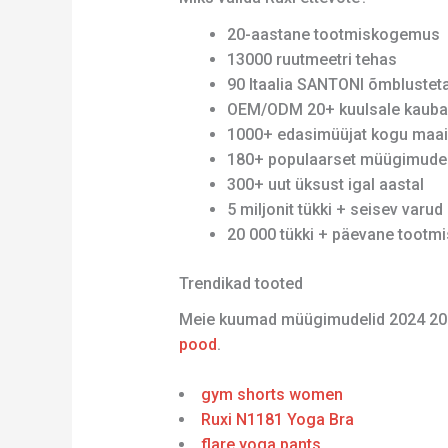
20-aastane tootmiskogemus
13000 ruutmeetri tehas
90 Itaalia SANTONI õmblusteta 
OEM/ODM 20+ kuulsale kauba
1000+ edasimüüjat kogu maa
180+ populaarset müügimudel
300+ uut üksust igal aastal
5 miljonit tükki + seisev varud
20 000 tükki + päevane tootm
Trendikad tooted
Meie kuumad müügimudelid 2024 20
pood
.
gym shorts women
Ruxi N1181 Yoga Bra
flare yoga pants