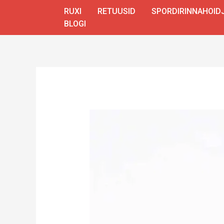
Skip
RUXI
RETUUSID
SPORDIRINNAHOID
to
BLOGI
content