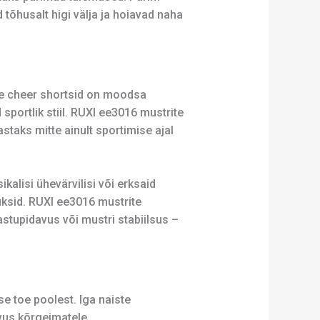
õhusalt higi välja ja hoiavad naha
ste cheer shortsid on moodsa
sportlik stiil. RUXI ee3016 mustrite
astaks mitte ainult sportimise ajal
kalisi ühevärvilisi või erksaid
püksid. RUXI ee3016 mustrite
stupidavus või mustri stabiilsus –
e toe poolest. Iga naiste
avus kõrgeimatele