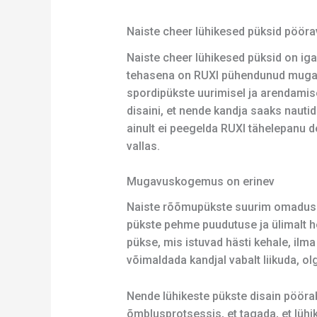
Naiste cheer lühikesed püksid pöör
Naiste cheer lühikesed püksid on ig
tehasena on RUXI pühendunud mugavat
spordipükste uurimisel ja arendamis
disaini, et nende kandja saaks nautid
ainult ei peegelda RUXI tähelepanu de
vallas.
Mugavuskogemus on erinev
Naiste rõõmupükste suurim omadus on
pükste pehme puudutuse ja ülimalt he
pükse, mis istuvad hästi kehale, ilma
võimaldada kandjal vabalt liikuda, ol
Nende lühikeste pükste disain pöörab 
õmblusprotsessis, et tagada, et lüh