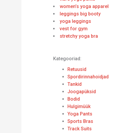
women’s yoga apparel
leggings big booty
yoga leggings
vest for gym
stretchy yoga bra
Kategooriad:
Retuusid
Spordirinnahoidjad
Tankid
Joogapüksid
Bodid
Hulgimüük
Yoga Pants
Sports Bras
Track Suits