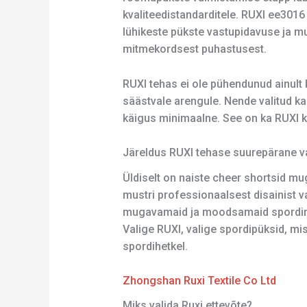
kvaliteedistandarditele. RUXI ee3016
lühikeste pükste vastupidavuse ja mu
mitmekordsest puhastusest.
RUXI tehas ei ole pühendunud ainult 
säästvale arengule. Nende valitud k
käigus minimaalne. See on ka RUXI 
Järeldus RUXI tehase suurepärane va
Üldiselt on naiste cheer shortsid m
mustri professionaalsest disainist v
mugavamaid ja moodsamaid spordirõiv
Valige RUXI, valige spordipüksid, mis
spordihetkel.
Zhongshan Ruxi Textile Co Ltd
Miks valida Ruxi ettevõte?