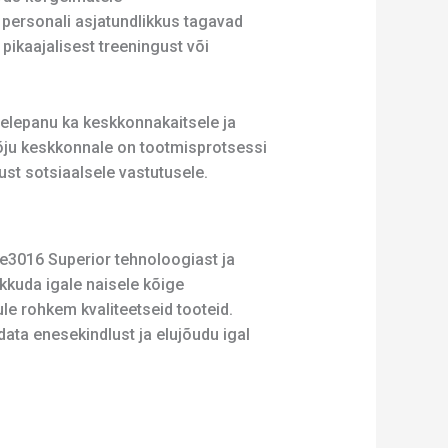
e personali asjatundlikkus tagavad
ikaajalisest treeningust või
helepanu ka keskkonnakaitsele ja
õju keskkonnale on tootmisprotsessi
t sotsiaalsele vastutusele.
ee3016 Superior tehnoloogiast ja
kkuda igale naisele kõige
e rohkem kvaliteetseid tooteid.
data enesekindlust ja elujõudu igal