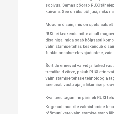
sobivus. Samas pöörab RUXI tähelepa
kuivana. See on üks põhjusi, miks na
Moodne disain, mis on spetsiaalselt
RUXI ei keskendu mitte ainult mugav
disainiga, mida saab hõlpsasti kombin
valmistamise tehas keskendub disainis
funktsionaalsetele vajadustele, vaid
Šortide erinevad värvid ja lõiked vast
trendikaid värve, pakub RUXI erinevai
valmistamise tehase tehnoloogia taga
see peab vastu aja ja liikumise proov
Kvaliteeditagamine pärineb RUXI teh
Kogenud mustrite valmistamise tehase
rõõmupükste valmistamise etapp läbib