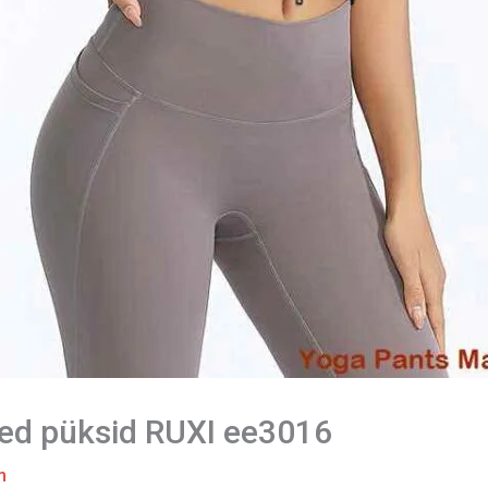
sed püksid RUXI ee3016
m