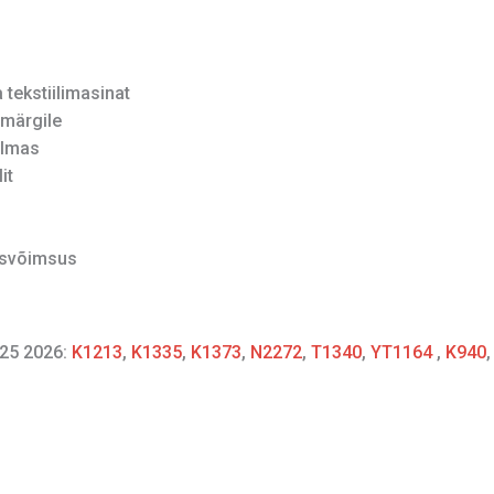
tekstiilimasinat
märgile
ilmas
it
isvõimsus
25 2026:
K1213
,
K1335
,
K1373
,
N2272
,
T1340
,
YT1164
,
K940