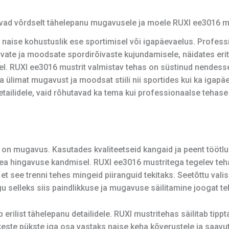
avad võrdselt tähelepanu mugavusele ja moele RUXI ee3016 m
a naise kohustuslik ese sportimisel või igapäevaelus. Profes
e ja moodsate spordirõivaste kujundamisele, näidates eriti
el. RUXI ee3016 mustrit valmistav tehas on süstinud nendes
a ülimat mugavust ja moodsat stiili nii sportides kui ka igap
tailidele, vaid rõhutavad ka tema kui professionaalse tehase j
 mugavus. Kasutades kvaliteetseid kangaid ja peent töötlus
a hingavuse kandmisel. RUXI ee3016 mustritega tegelev tehas 
 et see trenni tehes mingeid piiranguid tekitaks. Seetõttu vali
gu selleks siis paindlikkuse ja mugavuse säilitamine joogat te
erilist tähelepanu detailidele. RUXI mustritehas säilitab tippt
ikeste pükste iga osa vastaks naise keha kõverustele ja saav