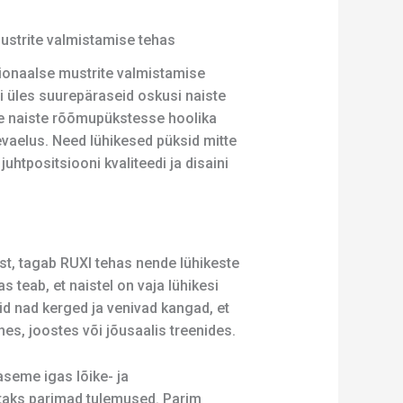
ustrite valmistamise tehas
sionaalse mustrite valmistamise
 üles suurepäraseid oskusi naiste
se naiste rõõmupükstesse hoolika
äevaelus. Need lühikesed püksid mitte
uhtpositsiooni kvaliteedi ja disaini
t, tagab RUXI tehas nende lühikeste
teab, et naistel on vaja lühikesi
sid nad kerged ja venivad kangad, et
hes, joostes või jõusaalis treenides.
aseme igas lõike- ja
utaks parimad tulemused. Parim