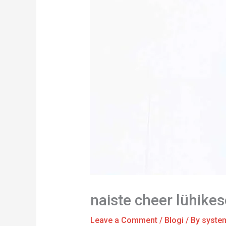
naiste cheer lühike
Leave a Comment
/
Blogi
/ By
syste