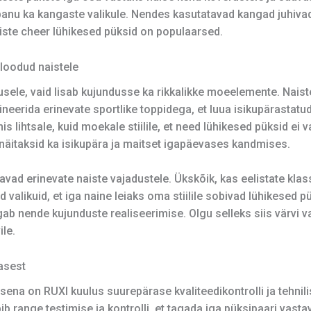
nu ka kangaste valikule. Nendes kasutatavad kangad juhivad t
iste cheer lühikesed püksid on populaarsed.
 loodud naistele
usele, vaid lisab kujundusse ka rikkalikke moeelemente. Nai
eerida erinevate sportlike toppidega, et luua isikupärastatud 
 lihtsale, kuid moekale stiilile, et need lühikesed püksid ei v
 näitaksid ka isikupära ja maitset igapäevases kandmises.
avad erinevate naiste vajadustele. Ükskõik, kas eelistate klassi
d valikuid, et iga naine leiaks oma stiilile sobivad lühikesed 
b nende kujunduste realiseerimise. Olgu selleks siis värvi va
ile.
asest
na on RUXI kuulus suurepärase kvaliteedikontrolli ja tehnilis
 range testimise ja kontrolli, et tagada iga püksipaari vast