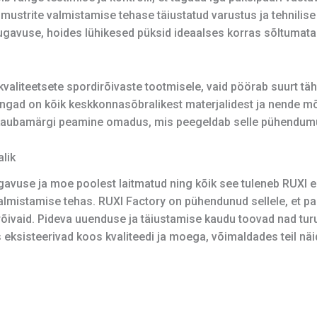
 mustrite valmistamise tehase täiustatud varustus ja tehnilis
gavuse, hoides lühikesed püksid ideaalses korras sõltumata p
kvaliteetsete spordirõivaste tootmisele, vaid pöörab suurt tä
angad on kõik keskkonnasõbralikest materjalidest ja nende m
kaubamärgi peamine omadus, mis peegeldab selle pühendumus
lik
ugavuse ja moe poolest laitmatud ning kõik see tuleneb RUXI 
almistamise tehas. RUXI Factory on pühendunud sellele, et pa
aid. Pideva uuenduse ja täiustamise kaudu toovad nad turul
 eksisteerivad koos kvaliteedi ja moega, võimaldades teil näi