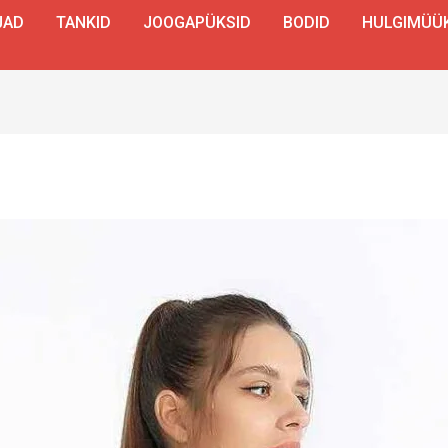
JAD
TANKID
JOOGAPÜKSID
BODID
HULGIMÜÜ