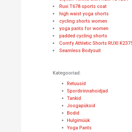
Ruxi T678 sports coat
high waist yoga shorts
cycling shorts women
yoga pants for women
padded cycling shorts
Comfy Athletic Shorts RUXI K237
Seamless Bodysuit
Kategooriad:
Retuusid
Spordirinnahoidjad
Tankid
Joogapüksid
Bodid
Hulgimüük
Yoga Pants