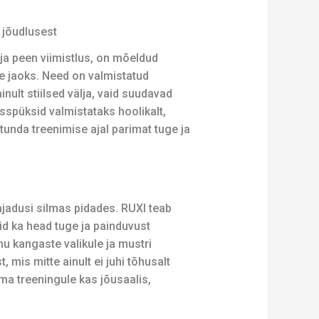
 jõudlusest
 ja peen viimistlus, on mõeldud
te jaoks. Need on valmistatud
nult stiilsed välja, vaid suudavad
sspüksid valmistataks hoolikalt,
tunda treenimise ajal parimat tuge ja
ajadusi silmas pidades. RUXI teab
aid ka head tuge ja painduvust
nu kangaste valikule ja mustri
mis mitte ainult ei juhi tõhusalt
oma treeningule kas jõusaalis,