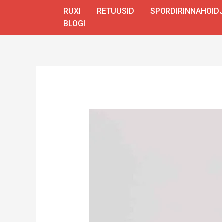
Skip
RUXI
RETUUSID
SPORDIRINNAHOID
to
BLOGI
content