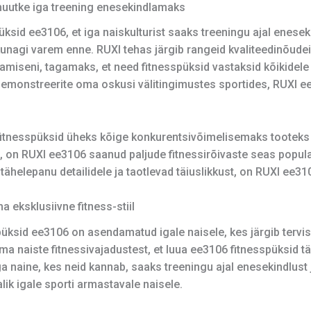
muutke iga treening enesekindlamaks
üksid ee3106, et iga naiskulturist saaks treeningu ajal enese
unagi varem enne. RUXI tehas järgib rangeid kvaliteedinõudei
stamiseni, tagamaks, et need fitnesspüksid vastaksid kõikidel
 demonstreerite oma oskusi välitingimustes sportides, RUXI e
fitnesspüksid üheks kõige konkurentsivõimelisemaks tooteks t
, on RUXI ee3106 saanud paljude fitnessirõivaste seas popula
tähelepanu detailidele ja taotlevad täiuslikkust, on RUXI ee31
 eksklusiivne fitness-stiil
ksid ee3106 on asendamatud igale naisele, kes järgib tervislik
a naiste fitnessivajadustest, et luua ee3106 fitnesspüksid t
a naine, kes neid kannab, saaks treeningu ajal enesekindlust 
alik igale sporti armastavale naisele.