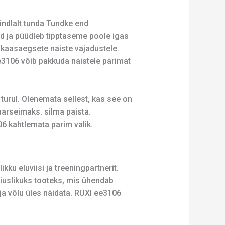
kindlalt tunda Tundke end
d ja püüdleb tipptaseme poole igas
e kaasaegsete naiste vajadustele.
e3106 võib pakkuda naistele parimat
urul. Olenemata sellest, kas see on
arseimaks. silma paista.
06 kahtlemata parim valik.
ku eluviisi ja treeningpartnerit.
äiuslikuks tooteks, mis ühendab
ja võlu üles näidata. RUXI ee3106