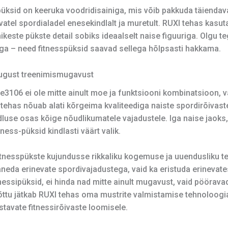
üksid on keeruka voodridisainiga, mis võib pakkuda täiendavat
atel spordialadel enesekindlalt ja muretult. RUXI tehas kasu
ikeste pükste detail sobiks ideaalselt naise figuuriga. Olgu 
ga – need fitnesspüksid saavad sellega hõlpsasti hakkama.
sugust treenimismugavust
e3106 ei ole mitte ainult moe ja funktsiooni kombinatsioon, 
 tehas nõuab alati kõrgeima kvaliteediga naiste spordirõivas
dluse osas kõige nõudlikumatele vajadustele. Iga naise jaoks,
ess-püksid kindlasti väärt valik.
itnesspükste kujundusse rikkaliku kogemuse ja uuendusliku te
haneda erinevate spordivajadustega, vaid ka eristuda erinevat
 fitnessipüksid, ei hinda nad mitte ainult mugavust, vaid pööra
tõttu jätkab RUXI tehas oma mustrite valmistamise tehnoloog
stavate fitnessirõivaste loomisele.