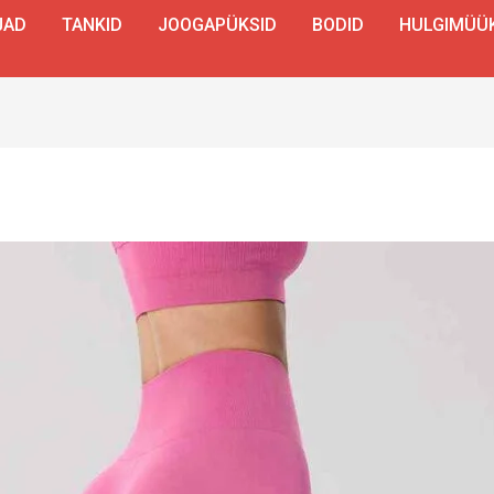
JAD
TANKID
JOOGAPÜKSID
BODID
HULGIMÜÜ