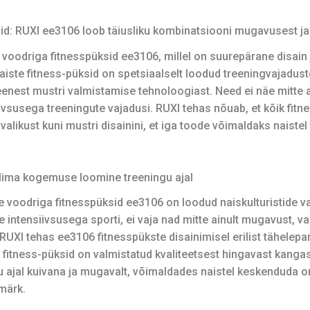
id: RUXI ee3106 loob täiusliku kombinatsiooni mugavusest ja
e voodriga fitnesspüksid ee3106, millel on suurepärane disain
naiste fitness-püksid on spetsiaalselt loodud treeningvajadus
enest mustri valmistamise tehnoloogiast. Need ei näe mitte ai
ivsusega treeningute vajadusi. RUXI tehas nõuab, et kõik fitne
likust kuni mustri disainini, et iga toode võimaldaks naistel 
ülima kogemuse loomine treeningu ajal
te voodriga fitnesspüksid ee3106 on loodud naiskulturistide v
e intensiivsusega sporti, ei vaja nad mitte ainult mugavust, v
RUXI tehas ee3106 fitnesspükste disainimisel erilist tähelepa
itness-püksid on valmistatud kvaliteetsest hingavast kangast, 
ngu ajal kuivana ja mugavalt, võimaldades naistel keskenduda 
märk.