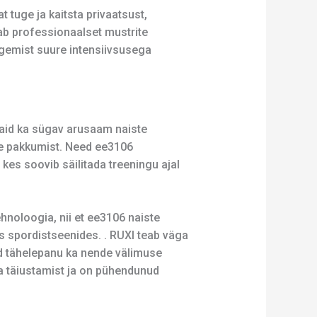
 tuge ja kaitsta privaatsust,
tab professionaalset mustrite
tegemist suure intensiivsusega
vaid ka sügav arusaam naiste
te pakkumist. Need ee3106
 kes soovib säilitada treeningu ajal
hnoloogia, nii et ee3106 naiste
es spordistseenides. . RUXI teab väga
vad tähelepanu ka nende välimuse
ia täiustamist ja on pühendunud