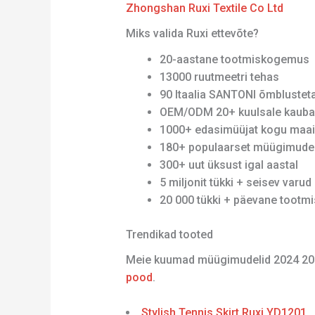
Zhongshan Ruxi Textile Co Ltd
Miks valida Ruxi ettevõte?
20-aastane tootmiskogemus
13000 ruutmeetri tehas
90 Itaalia SANTONI õmblusteta 
OEM/ODM 20+ kuulsale kauba
1000+ edasimüüjat kogu maa
180+ populaarset müügimudel
300+ uut üksust igal aastal
5 miljonit tükki + seisev varud
20 000 tükki + päevane tootm
Trendikad tooted
Meie kuumad müügimudelid 2024 20
pood
.
Stylish Tennis Skirt Ruxi YD1201