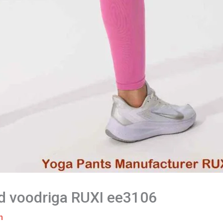
id voodriga RUXI ee3106
m