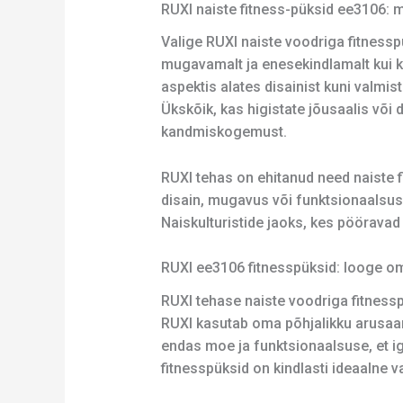
RUXI naiste fitness-püksid ee3106: 
Valige RUXI naiste voodriga fitnessp
mugavamalt ja enesekindlamalt kui k
aspektis alates disainist kuni valmi
Ükskõik, kas higistate jõusaalis või
kandmiskogemust.
RUXI tehas on ehitanud need naiste 
disain, mugavus või funktsionaalsus
Naiskulturistide jaoks, kes pööravad 
RUXI ee3106 fitnesspüksid: looge oma
RUXI tehase naiste voodriga fitnesspü
RUXI kasutab oma põhjalikku arusaam
endas moe ja funktsionaalsuse, et ig
fitnesspüksid on kindlasti ideaalne v