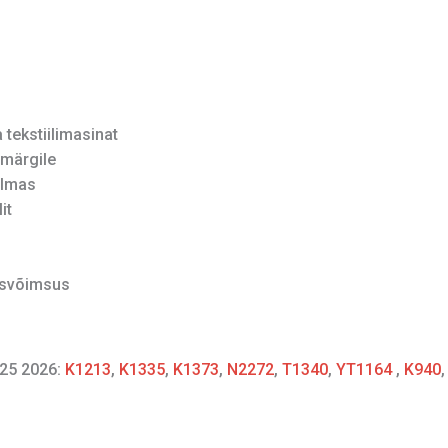
tekstiilimasinat
märgile
ilmas
it
isvõimsus
25 2026:
K1213
,
K1335
,
K1373
,
N2272
,
T1340
,
YT1164
,
K940