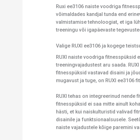
Ruxi ee3106 naiste voodriga fitnessp
võimaldades kandjal tunda end erinev
valmistamise tehnoloogiat, et iga lüh
treeningu või igapäevaste tegevuste
Valige RUXI ee3106 ja kogege teist
RUXI naiste voodriga fitnesspüksid e
treeningvajadustest aru saada. RUXI
fitnesspüksid vastavad disaini ja jõu
mugavust ja tuge, on RUXI ee3106 fitn
RUXI tehas on integreerinud nende f
fitnesspüksid ei saa mitte ainult ko
hästi, et kui naiskulturistid valivad
disainile ja funktsionaalsusele. See
naiste vajadustele kõige paremini va