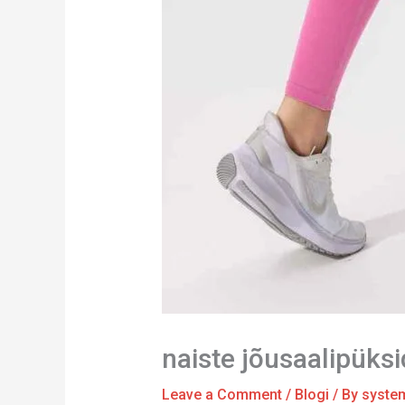
naiste jõusaalipüks
Leave a Comment
/
Blogi
/ By
syste