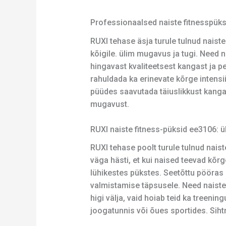
Professionaalsed naiste fitnesspüks
RUXI tehase äsja turule tulnud naist
kõigile. ülim mugavus ja tugi. Need 
hingavast kvaliteetsest kangast ja pe
rahuldada ka erinevate kõrge intensi
püüdes saavutada täiuslikkust kangava
mugavust.
RUXI naiste fitness-püksid ee3106: 
RUXI tehase poolt turule tulnud nais
väga hästi, et kui naised teevad kõrg
lühikestes pükstes. Seetõttu pööras 
valmistamise täpsusele. Need naiste f
higi välja, vaid hoiab teid ka treeni
joogatunnis või õues sportides. Siht